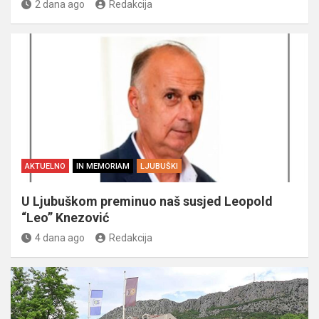
2 dana ago
Redakcija
AKTUELNO
IN MEMORIAM
LJUBUŠKI
U Ljubuškom preminuo naš susjed Leopold
“Leo” Knezović
4 dana ago
Redakcija