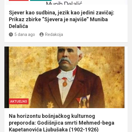
Sjever kao sudbina, jezik kao jedini zavičaj:
Prikaz zbirke “Sjevera je najviše” Muniba
Delalića
5 dana ago
Redakcija
AKTUELNO
Na horizontu bošnjačkog kulturnog
preporoda: Godišnjica smrti Mehmed-bega
Kapetanovića Ljubušaka (1902-1926)