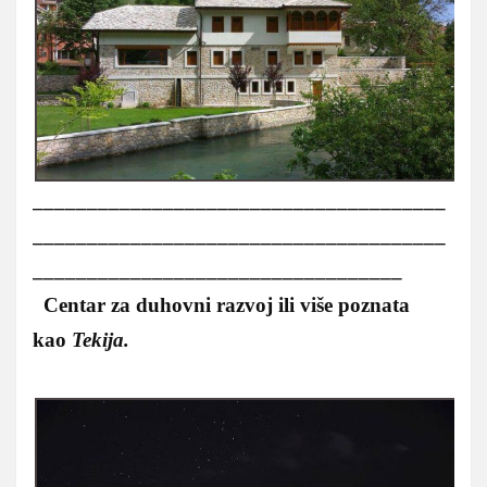
______________________________________
______________________________________
__________________________________
Centar za duhovni razvoj ili više poznata
kao
Tekija.