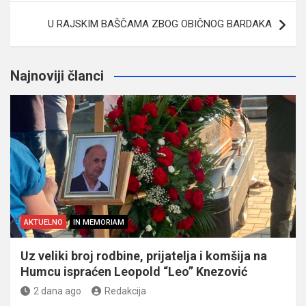
U RAJSKIM BAŠČAMA ZBOG OBIČNOG BARDAKA
Najnoviji članci
AKTUELNO
IN MEMORIAM
Uz veliki broj rodbine, prijatelja i komšija na
Humcu ispraćen Leopold “Leo” Knezović
2 dana ago
Redakcija