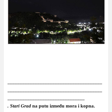
______________________________________
______________________________________
_______________________________
.
Stari Grad
na putu između mora i kopna.