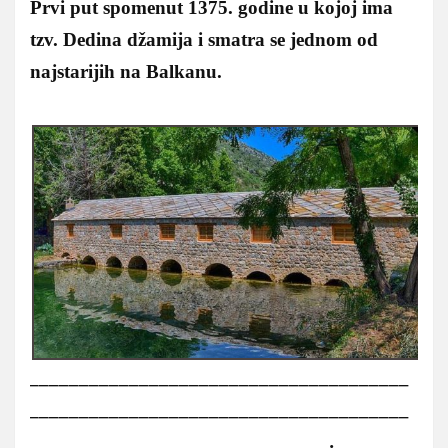
Prvi put spomenut 1375. godine u kojoj ima
tzv. Dedina džamija i smatra se jednom od
najstarijih na Balkanu.
______________________________________
______________________________________
______________________________.