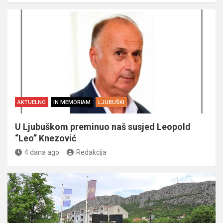
AKTUELNO
IN MEMORIAM
LJUBUŠKI
U Ljubuškom preminuo naš susjed Leopold
“Leo” Knezović
4 dana ago
Redakcija