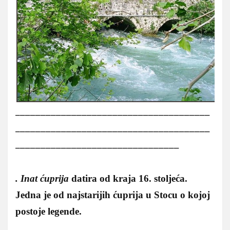
______________________________________
______________________________________
________________________________
.
Inat ćuprija
datira od kraja 16. stoljeća.
Jedna je od najstarijih ćuprija u Stocu o kojoj
postoje legende.