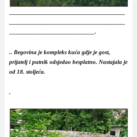
______________________________________
______________________________________
____________________________.
..
Begovina
je kompleks kuća gdje je gost,
prijatelj i putnik odsjedao besplatno. Nastajala je
od 18. stoljeća.
.