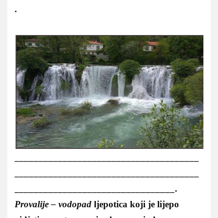
.
______________________________________
______________________________________
_________________________________.
Provalije – vodopad
ljepotica koji je lijepo