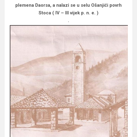
plemena Daorsa, a nalazi se u selu Ošanjići povrh
Stoca ( IV – III vijek p. n. e. )
.