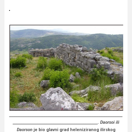
.
________________________________________________________________
________________________________________________. Daorsoi ili
Daorson
je bio glavni grad heleniziranog ilirskog