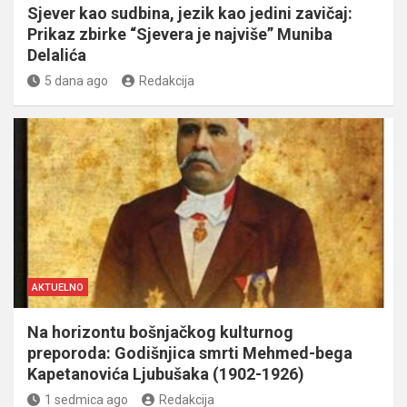
Sjever kao sudbina, jezik kao jedini zavičaj:
Prikaz zbirke “Sjevera je najviše” Muniba
Delalića
5 dana ago
Redakcija
AKTUELNO
Na horizontu bošnjačkog kulturnog
preporoda: Godišnjica smrti Mehmed-bega
Kapetanovića Ljubušaka (1902-1926)
1 sedmica ago
Redakcija