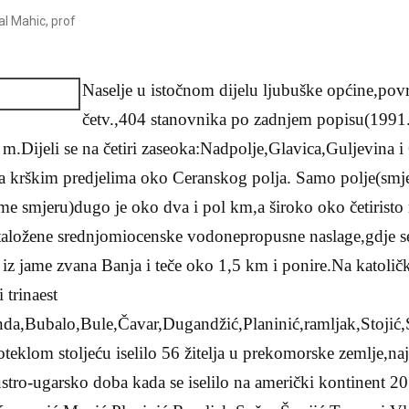
l Mahic, prof
Naselje u istočnom dijelu ljubuške općine,po
četv.,404 stanovnika po zadnjem popisu(1991
m.Dijeli se na četiri zaseoka:Nadpolje,Glavica,Guljevina 
a krškim predjelima oko Ceranskog polja.
Samo polje(smje
me smjeru)dugo je oko dva i pol km,a široko oko četiristo 
nataložene srednjomiocenske vodonepropusne naslage,gdje s
 iz jame zvana Banja i teče oko 1,5 km i ponire.Na katoli
 trinaest
da,Bubalo,Bule,Čavar,Dugandžić,Planinić,ramljak,Stojić,S
oteklom stoljeću iselilo 56 žitelja u prekomorske zemlje,n
austro-ugarsko doba kada se iselilo na američki kontinent 2