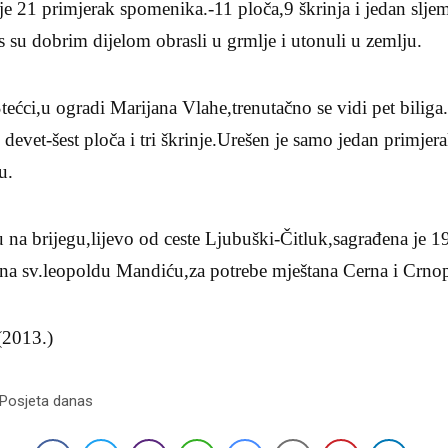
je 21 primjerak spomenika.-11 ploča,9 škrinja i jedan slje
 su dobrim dijelom obrasli u grmlje i utonuli u zemlju.
ećci,u ogradi Marijana Vlahe,trenutačno se vidi pet biliga
 devet-šest ploča i tri škrinje.Urešen je samo jedan primje
u.
na brijegu,lijevo od ceste Ljubuški-Čitluk,sagrađena je 19
na sv.leopoldu Mandiću,za potrebe mještana Cerna i Crno
(2013.)
 Posjeta danas