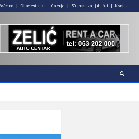
Početna
Obavještenja
Galerije
50 kruna za Ljubuški
Kontakt