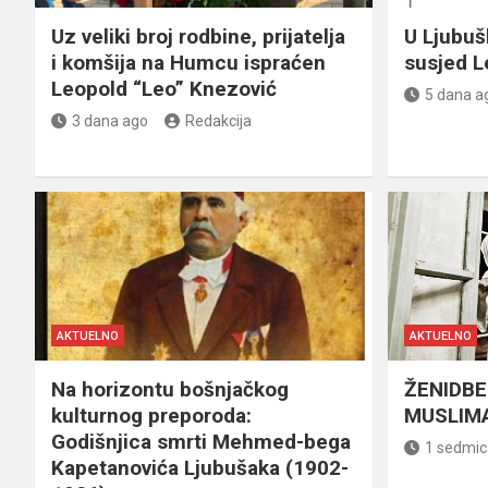
Uz veliki broj rodbine, prijatelja
U Ljubu
i komšija na Humcu ispraćen
susjed L
Leopold “Leo” Knezović
5 dana a
3 dana ago
Redakcija
AKTUELNO
AKTUELNO
Na horizontu bošnjačkog
ŽENIDBE
kulturnog preporoda:
MUSLIMA
Godišnjica smrti Mehmed-bega
1 sedmic
Kapetanovića Ljubušaka (1902-