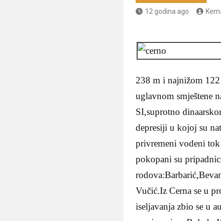
12 godina ago
Kema
238 m i najnižom 122 
uglavnom smještene n
SI,suprotno dinaarsko
depresiji u kojoj su 
privremeni vodeni tok
pokopani su pripadnici
rodova:Barbarić,Bevan
Vučić.Iz Cerna se u pr
iseljavanja zbio se u 