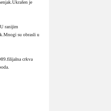
menjak.Ukrašen je
.U ranijim
rak.Mnogi su obrasli u
89.filijalna crkva
poda.