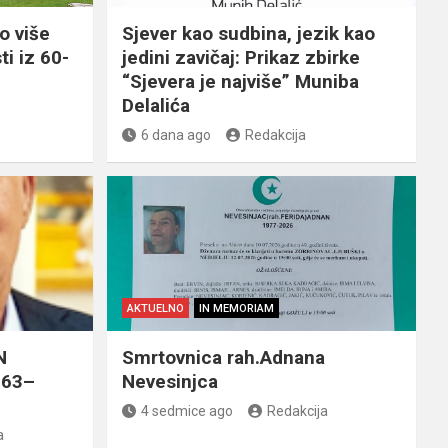
o više
Sjever kao sudbina, jezik kao
ti iz 60-
jedini zavičaj: Prikaz zbirke
“Sjevera je najviše” Muniba
Delalića
6 dana ago
Redakcija
AKTUELNO
IN MEMORIAM
N
Smrtovnica rah.Adnana
963–
Nevesinjca
4 sedmice ago
Redakcija
a