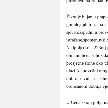
prezimenima Bubalo,K
Život je bujao u prap
gomile,njih trista,pa 
sjeverozapadnim brdsk
istražene,spomenuvši d
Nadpolje(kota 223m) p
obrammbena suhozida:
prosječne širine oko 
ulazi.Na površini mogu
dobro se vide susjedne
brončanom dobu,a vjer
U Ceranskom polju na 