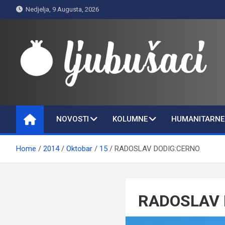
Skip
Nedjelja, 9 Augusta, 2026
to
content
Ljubušaci
Svom voljenom gradu
NOVOSTI
KOLUMNE
HUMANITARNE 
Home
2014
Oktobar
15
RADOSLAV DODIG:CERNO
RADOSLAV 