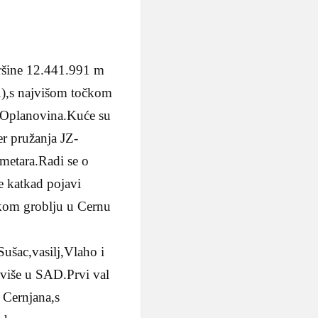
vršine 12.441.991 m
.),s najvišom točkom
i Oplanovina.Kuće su
r pružanja JZ-
metara.Radi se o
e katkad pojavi
čkom groblju u Cernu
ušac,vasilj,Vlaho i
ajviše u SAD.Prvi val
0 Cernjana,s