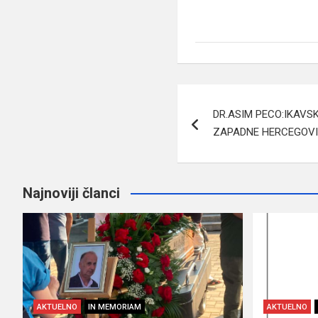
Navigacija
DR.ASIM PECO:IKAVS
članaka
ZAPADNE HERCEGOVI
Najnoviji članci
AKTUELNO
IN MEMORIAM
AKTUELNO