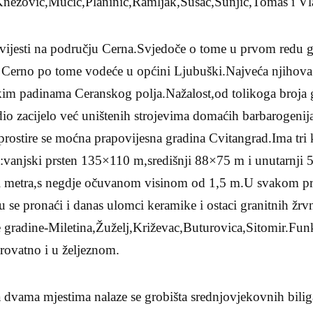
nezović,Mucić,Planinić,Ramljak,Sušac,Šunjić,Tomas i Vl
ovijesti na području Cerna.Svjedoče o tome u prvom redu
je Cerno po tome vodeće u općini Ljubuški.Najveća njihova 
im padinama Ceranskog polja.Nažalost,od tolikoga broja 
io zacijelo već uništenih strojevima domaćih barbarogenij
rostire se moćna prapovijesna gradina Cvitangrad.Ima tri 
vanjski prsten 135×110 m,središnji 88×75 m i unutarnji
tri metra,s negdje očuvanom visinom od 1,5 m.U svakom pr
 se pronaći i danas ulomci keramike i ostaci granitnih žr
 gradine-Miletina,Žuželj,Križevac,Buturovica,Sitomir.Funk
ovatno i u željeznom.
dvama mjestima nalaze se grobišta srednjovjekovnih biliga