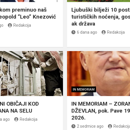
škom preminuo naš
Ljubuški bilježi 10 post
eopold “Leo” Knezović
turističkih noćenja, gos
ak država
go
Redakcija
6 dana ago
Redakcija
IN MEMORIAM
NI OBIČAJI KOD
IN MEMORIAM – ZORA
NA NA SELU
DŽEVLAN, pok. Pave 1
2026.
a ago
Redakcija
2 sedmice ago
Redakcij