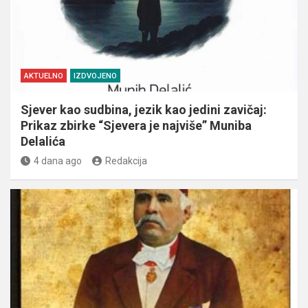
AKTUELNO
IZDVOJENO
Sjever kao sudbina, jezik kao jedini zavičaj:
Prikaz zbirke “Sjevera je najviše” Muniba
Delalića
4 dana ago
Redakcija