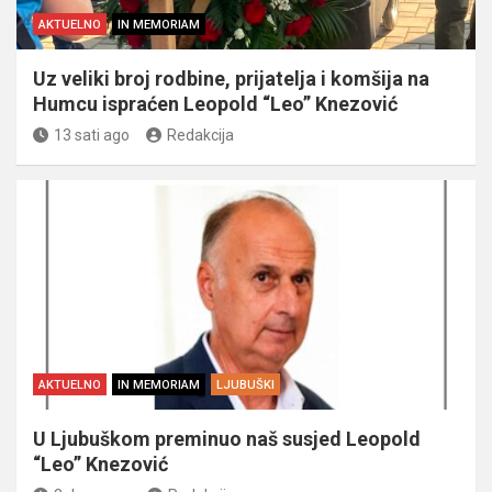
AKTUELNO
IN MEMORIAM
Uz veliki broj rodbine, prijatelja i komšija na
Humcu ispraćen Leopold “Leo” Knezović
13 sati ago
Redakcija
AKTUELNO
IN MEMORIAM
LJUBUŠKI
U Ljubuškom preminuo naš susjed Leopold
“Leo” Knezović