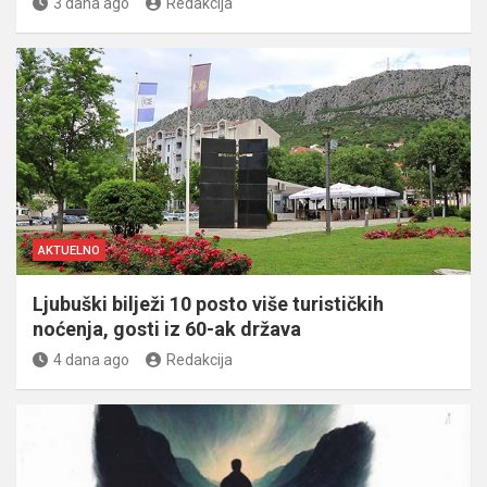
3 dana ago
Redakcija
AKTUELNO
Ljubuški bilježi 10 posto više turističkih
noćenja, gosti iz 60-ak država
4 dana ago
Redakcija