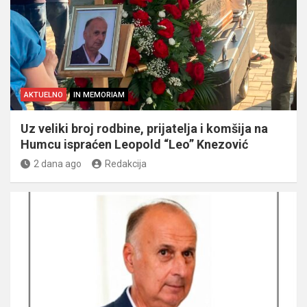
AKTUELNO
IN MEMORIAM
Uz veliki broj rodbine, prijatelja i komšija na
Humcu ispraćen Leopold “Leo” Knezović
2 dana ago
Redakcija