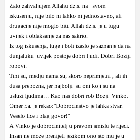
Zato zahvaljujem Allahu dz.s. na svom
iskusenju, nije bilo ni lahko ni jednostavno, ali
drugacije nije moglo biti. Allah dz.s. je u tugu
uvijek i oblaksanje za nas sakrio.
Iz tog iskusenja, tuge i boli izaslo je saznanje da na
dunjaluku uvijek postoje dobri ljudi. Dobri Boziji
robovi.
Tihi su, medju nama su, skoro neprimjetni , ali ih
dusa prepozna, jer najbolji su oni koji su na
usluzi ljudima… Kao nas dobri rob Bozji Vinko.
Omer r.a. je rekao:”Dobrocinstvo je lahka stvar.
Veselo lice i blag govor!”
A Vinko je dobrocinitelj u pravom smislu te rijeci.
Insan ne moze prenijeti jezikom ono sto mu je u