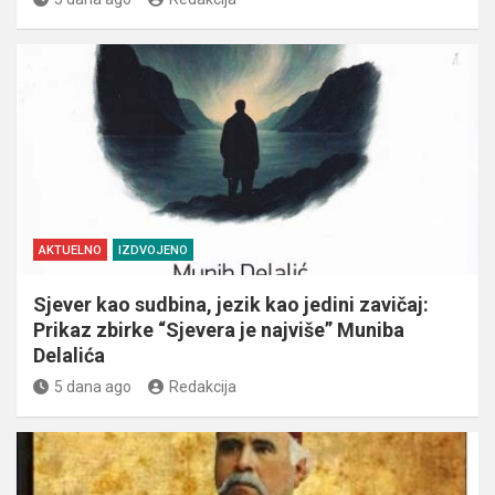
AKTUELNO
IZDVOJENO
Sjever kao sudbina, jezik kao jedini zavičaj:
Prikaz zbirke “Sjevera je najviše” Muniba
Delalića
5 dana ago
Redakcija