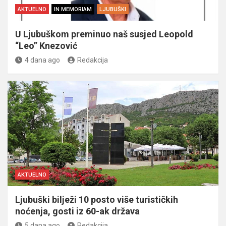
AKTUELNO
IN MEMORIAM
LJUBUŠKI
U Ljubuškom preminuo naš susjed Leopold
“Leo” Knezović
4 dana ago
Redakcija
AKTUELNO
Ljubuški bilježi 10 posto više turističkih
noćenja, gosti iz 60-ak država
5 dana ago
Redakcija