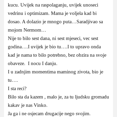
kucu. Uvijek na raspolaganju, uvijek unoseci
vedrinu i optimizam. Mama je voljela kad bi
dosao. A dolazio je mnogo puta…Saradjivao sa
mojom Nermom…
Nije to bilo sest dana, ni sest mjeseci, vec sest
godina….I uvijek je bio tu….I to upravo onda
kad je nama to bilo potrebno, bez obzira na svoje
obaveze. I nocu I danju.
I u zadnjim momentima maminog zivota, bio je
tu….
I sta reci?
Bilo sta da kazem , malo je, za tu ljudsku gromadu
kakav je nas Vinko.
Ja ga i ne osjecam drugacije nego svojim.