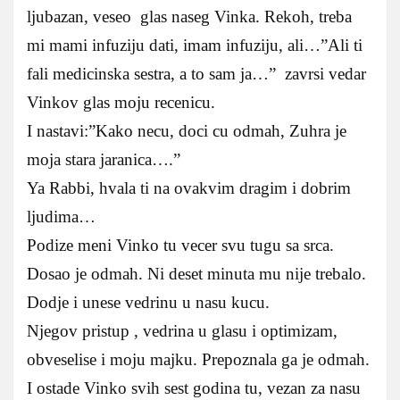
ljubazan, veseo glas naseg Vinka. Rekoh, treba
mi mami infuziju dati, imam infuziju, ali…”Ali ti
fali medicinska sestra, a to sam ja…” zavrsi vedar
Vinkov glas moju recenicu.
I nastavi:”Kako necu, doci cu odmah, Zuhra je
moja stara jaranica….”
Ya Rabbi, hvala ti na ovakvim dragim i dobrim
ljudima…
Podize meni Vinko tu vecer svu tugu sa srca.
Dosao je odmah. Ni deset minuta mu nije trebalo.
Dodje i unese vedrinu u nasu kucu.
Njegov pristup , vedrina u glasu i optimizam,
obveselise i moju majku. Prepoznala ga je odmah.
I ostade Vinko svih sest godina tu, vezan za nasu