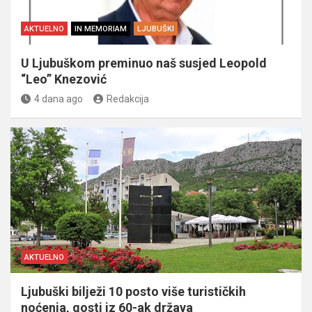
AKTUELNO
IN MEMORIAM
LJUBUŠKI
U Ljubuškom preminuo naš susjed Leopold
“Leo” Knezović
4 dana ago
Redakcija
AKTUELNO
Ljubuški bilježi 10 posto više turističkih
noćenja, gosti iz 60-ak država