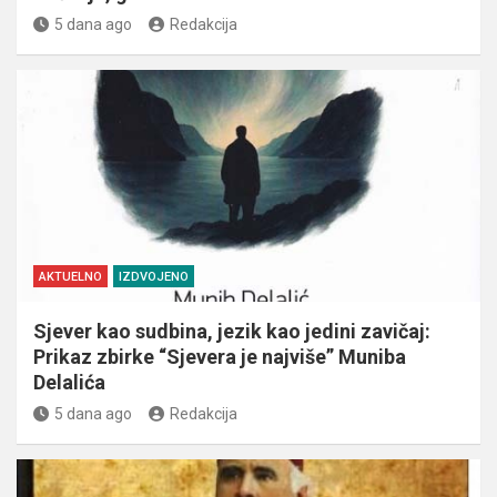
5 dana ago
Redakcija
AKTUELNO
IZDVOJENO
Sjever kao sudbina, jezik kao jedini zavičaj:
Prikaz zbirke “Sjevera je najviše” Muniba
Delalića
5 dana ago
Redakcija