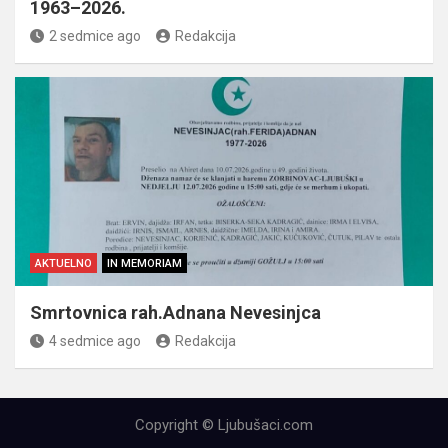
1963–2026.
2 sedmice ago
Redakcija
AKTUELNO
IN MEMORIAM
Smrtovnica rah.Adnana Nevesinjca
4 sedmice ago
Redakcija
Copyright © Ljubušaci.com