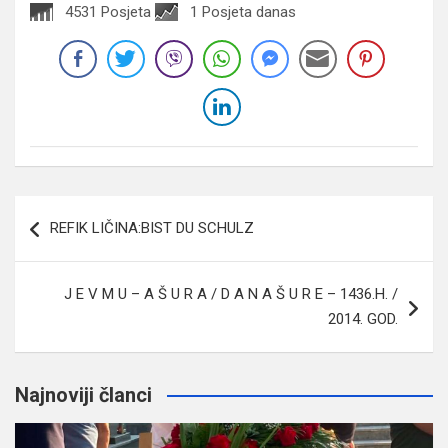
4531 Posjeta
1 Posjeta danas
Navigacija
REFIK LIČINA:BIST DU SCHULZ
članaka
J E V M U – A Š U R A / D A N A Š U R E – 1436.H. /
2014. GOD.
Najnoviji članci