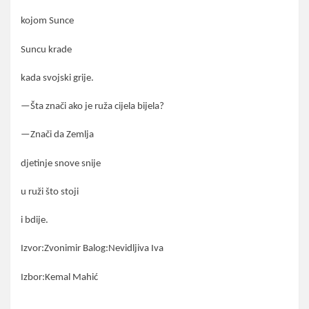
kojom Sunce
Suncu krade
kada svojski grije.
—Šta znači ako je ruža cijela bijela?
—Znači da Zemlja
djetinje snove snije
u ruži što stoji
i bdije.
Izvor:Zvonimir Balog:Nevidljiva Iva
Izbor:Kemal Mahić