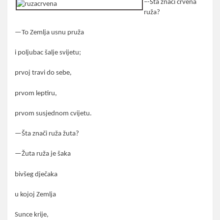
–
-Šta znači crvena
ruža?
—To Zemlja usnu pruža
i poljubac šalje svijetu;
prvoj travi do sebe,
prvom leptiru,
prvom susjednom cvijetu.
—Šta znači ruža žuta?
—Žuta ruža je šaka
bivšeg dječaka
u kojoj Zemlja
Sunce krije,