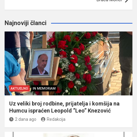
Najnoviji članci
AKTUELNO
IN MEMORIAM
Uz veliki broj rodbine, prijatelja i komšija na
Humcu ispraćen Leopold “Leo” Knezović
2 dana ago
Redakcija