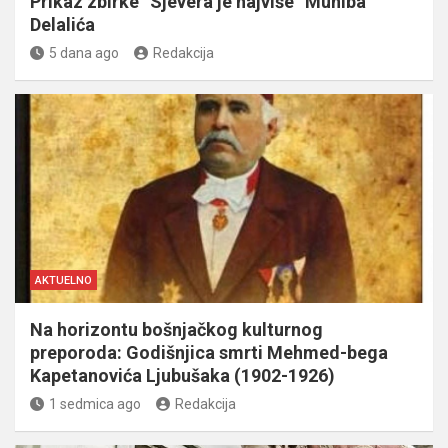
Prikaz zbirke “Sjevera je najviše” Muniba
Delalića
5 dana ago
Redakcija
AKTUELNO
Na horizontu bošnjačkog kulturnog
preporoda: Godišnjica smrti Mehmed-bega
Kapetanovića Ljubušaka (1902-1926)
1 sedmica ago
Redakcija