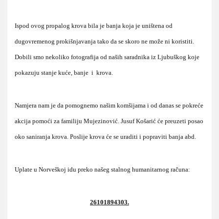
Ispod ovog propalog krova bila je banja koja je uništena od
dugovremenog prokišnjavanja tako da se skoro ne može ni koristiti.
Dobili smo nekoliko fotografija od naših saradnika iz Ljubuškog koje
pokazuju stanje kuće, banje i krova.
Namjera nam je da pomognemo našim komšijama i od danas se pokreće
akcija pomoći za familiju Mujezinović. Jusuf Košarić će preuzeti posao
oko saniranja krova. Poslije krova će se uraditi i popraviti banja abd.
Uplate u Norveškoj idu preko našeg stalnog humanitarnog računa:
26101894303.