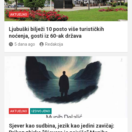
AKTUELNO
Ljubuški bilježi 10 posto više turističkih
noćenja, gosti iz 60-ak država
5 dana ago
Redakcija
AKTUELNO
IZDVOJENO
Sjever kao sudbina, jezik kao jedini zavičaj: