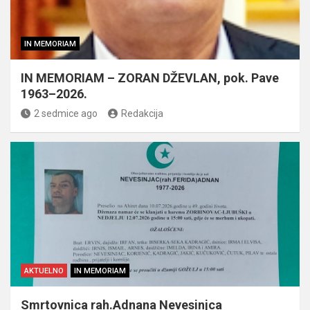
IN MEMORIAM
IN MEMORIAM – ZORAN DŽEVLAN, pok. Pave
1963–2026.
2 sedmice ago
Redakcija
AKTUELNO
IN MEMORIAM
Smrtovnica rah.Adnana Nevesinjca