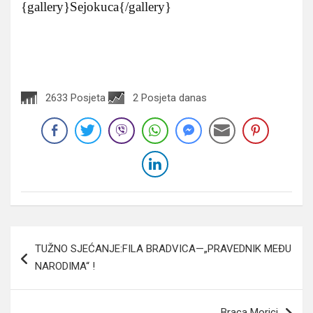
{gallery}Sejokuca{/gallery}
2633 Posjeta
2 Posjeta danas
Navigacija
TUŽNO SJEĆANJE:FILA BRADVICA—„PRAVEDNIK MEĐU
članaka
NARODIMA“ !
Braca Morici