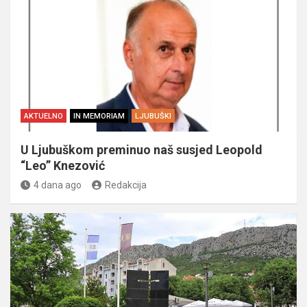
AKTUELNO
IN MEMORIAM
LJUBUŠKI
U Ljubuškom preminuo naš susjed Leopold
“Leo” Knezović
4 dana ago
Redakcija