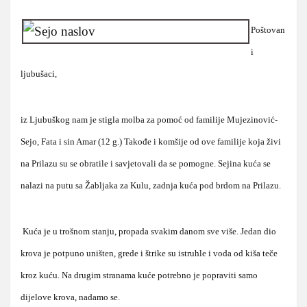
Poštovan
i
ljubušaci,
iz Ljubuškog nam je stigla molba za pomoć od familije Mujezinović-
Sejo, Fata i sin Amar (12 g.) Takođe i komšije od ove familije koja živi
na Prilazu su se obratile i savjetovali da se pomogne. Sejina kuća se
nalazi na putu sa Žabljaka za Kulu, zadnja kuća pod brdom na Prilazu.
Kuća je u trošnom stanju, propada svakim danom sve više. Jedan dio
krova je potpuno uništen, grede i štrike su istruhle i voda od kiša teče
kroz kuću. Na drugim stranama kuće potrebno je popraviti samo
dijelove krova, nadamo se.