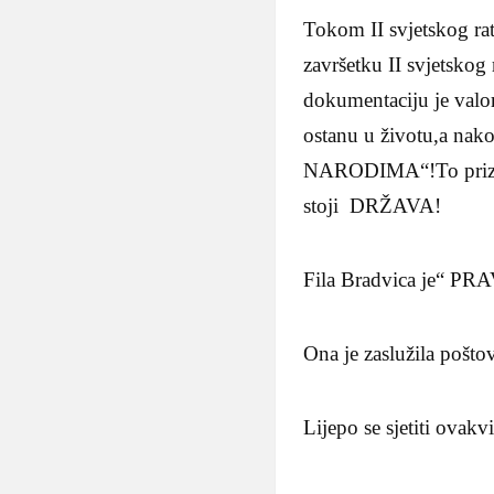
Tokom II svjetskog rat
završetku II svjetskog
dokumentaciju je valor
ostanu u životu,a na
NARODIMA“!To priznanje
stoji DRŽAVA!
Fila Bradvica je“
Ona je zaslužila pošto
Lijepo se sjetiti ovak