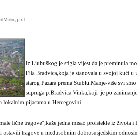
l Mahic, prof
Iz Ljubuškog je stigla vijest da je preminula m
Fila Bradvica,koja je stanovala u svojoj kući u 
starog Pazara prema Stublu.Manje-više svi smo
supruga p.Bradvica Vinka,koji je po zanimanju
 lokalnim pijacama u Hercegovini.
male lične tragove“,kaže jedna misao proistekle iz života i
su ostavili tragove u međusobnim dobrosusjedskim odnosi