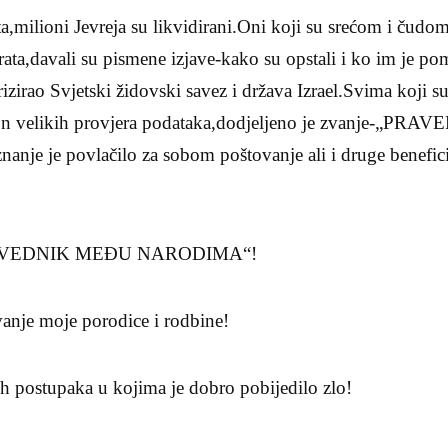
a,milioni Jevreja su likvidirani.Oni koji su srećom i čudom 
 rata,davali su pismene izjave-kako su opstali i ko im je 
izirao Svjetski židovski savez i država Izrael.Svima koji 
kon velikih provjera podataka,dodjeljeno je zvanje-„P
 je povlačilo za sobom poštovanje ali i druge beneficije 
 PRAVEDNIK MEĐU NARODIMA“!
vanje moje porodice i rodbine!
vih postupaka u kojima je dobro pobijedilo zlo!