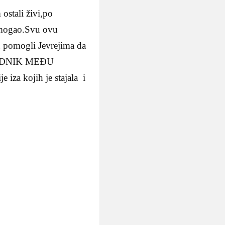
ostali živi,po
pomogao.Svu ovu
su pomogli Jevrejima da
RAVEDNIK MEĐU
iza kojih je stajala i