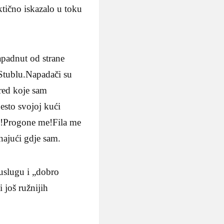
ktično iskazalo u toku
apadnut od strane
 Stublu.Napadači su
ored koje sam
esto svojoj kući
me!Progone me!Fila me
najući gdje sam.
 uslugu i „dobro
i još ružnijih