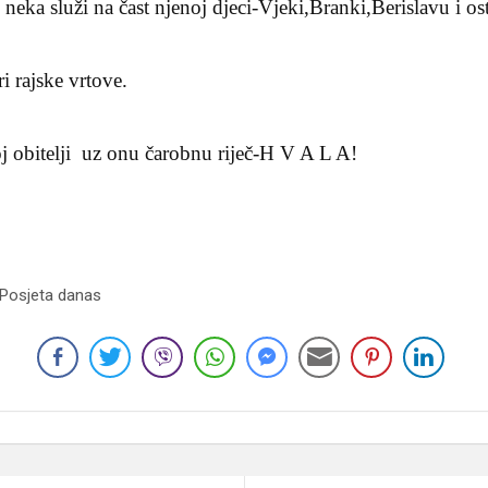
eka služi na čast njenoj djeci-Vjeki,Branki,Berislavu i o
i rajske vrtove.
j obitelji uz onu čarobnu riječ-H V A L A!
 Posjeta danas