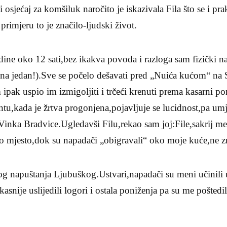
osjećaj za komšiluk naročito je iskazivala Fila što se i pra
imjeru to je značilo-ljudski život.
ne oko 12 sati,bez ikakva povoda i razloga sam fizički n
ri na jedan!).Sve se počelo dešavati pred „Nuića kućom“ na
m ipak uspio im izmigoljiti i trčeći krenuti prema kasarni p
u,kada je žrtva progonjena,pojavljuje se lucidnost,pa umj
 Vinka Bradvice.Ugledavši Filu,rekao sam joj:File,sakrij 
to mjesto,dok su napadači „obigravali“ oko moje kuće,ne z
log napuštanja Ljubuškog.Ustvari,napadači su meni učinili
kasnije uslijedili logori i ostala poniženja pa su me poštedil