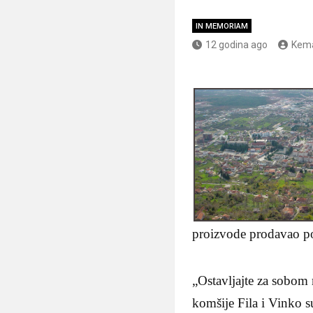
IN MEMORIAM
12 godina ago
Kema
proizvode prodavao po
„Ostavljajte za sobom 
komšije Fila i Vinko 