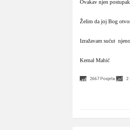
Ovakav njen postupak n
Želim da joj Bog otvor
Izražavam sućut njeno
Kemal Mahić
2667 Posjeta
2