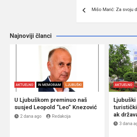
Navigacija
Mišo Marić: Za svoju 
članaka
Najnoviji članci
AKTUELNO
IN MEMORIAM
LJUBUŠKI
AKTUELNO
U Ljubuškom preminuo naš
Ljubuški 
susjed Leopold “Leo” Knezović
turističk
ak držav
2 dana ago
Redakcija
3 dana a