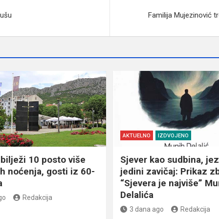
dušu
Familija Mujezinović t
AKTUELNO
IZDVOJENO
bilježi 10 posto više
Sjever kao sudbina, jez
ih noćenja, gosti iz 60-
jedini zavičaj: Prikaz z
a
“Sjevera je najviše” Mu
Delalića
go
Redakcija
3 dana ago
Redakcija