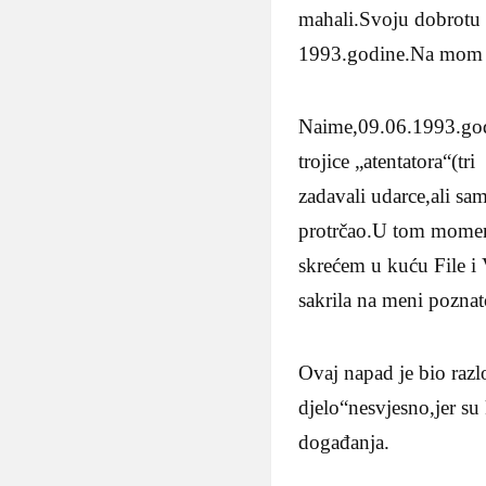
mahali.Svoju dobrotu i 
1993.godine.Na mom pr
Naime,09.06.1993.godi
trojice „atentatora“(t
zadavali udarce,ali sa
protrčao.U tom moment
skrećem u kuću File i
sakrila na meni pozna
Ovaj napad je bio raz
djelo“nesvjesno,jer su 
događanja.