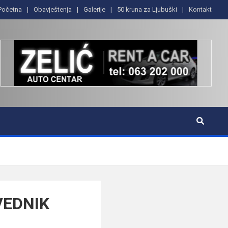
Početna
Obavještenja
Galerije
50 kruna za Ljubuški
Kontakt
VEDNIK