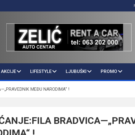
AKCIJE
LIFESTYLE
LJUBUŠKI
PROMO
A—„PRAVEDNIK MEĐU NARODIMA“ !
ĆANJE:FILA BRADVICA—„PRA
DIMA“ !