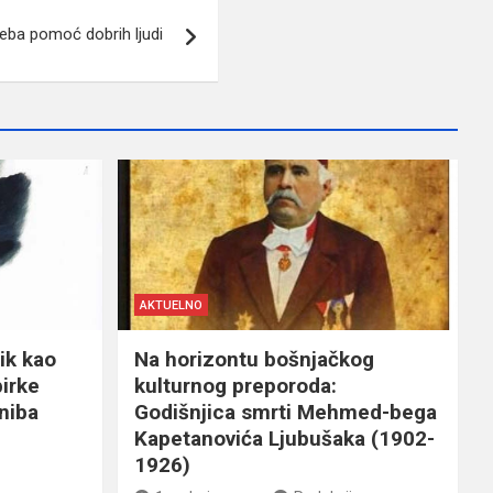
reba pomoć dobrih ljudi
AKTUELNO
ik kao
Na horizontu bošnjačkog
birke
kulturnog preporoda:
niba
Godišnjica smrti Mehmed-bega
Kapetanovića Ljubušaka (1902-
1926)