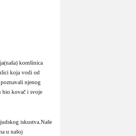
oja(naša) komšinica
ulici koja vodi od
 poznavali njenog
 bio kovač i svoje
 ljudskog iskustva.Naše
ma u našoj