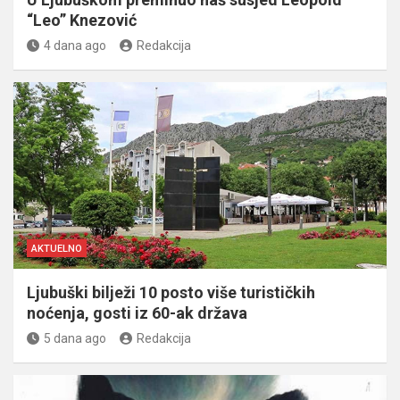
“Leo” Knezović
4 dana ago
Redakcija
AKTUELNO
Ljubuški bilježi 10 posto više turističkih
noćenja, gosti iz 60-ak država
5 dana ago
Redakcija