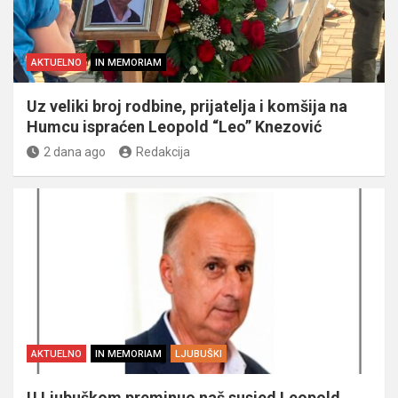
AKTUELNO
IN MEMORIAM
Uz veliki broj rodbine, prijatelja i komšija na
Humcu ispraćen Leopold “Leo” Knezović
2 dana ago
Redakcija
AKTUELNO
IN MEMORIAM
LJUBUŠKI
U Ljubuškom preminuo naš susjed Leopold