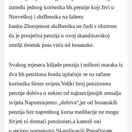
između jednog korisnika bh.penzije koji živi u
Norveškoj i službenika na šalteru
banke.Zbunjenost službenika ne čudi s obzirom
da je prosječna penzija u ovoj skandinavskoj
zemlji desetak puta veća od bosanske.
Svakog mjeseca hiljade penzija i milioni maraka iz
dva bh.penziona fonda uplaćuju se na račune
korisnika širom svijeta.Veliki broj penzionera
penzije dobiva u nekim od najrazvijenijih zemalja
svijeta.Napominjemo „dobiva“,jer od bosanskih
penzija bez naprednog kursa meditacije ne mogu
živjeti ni domaći penzioneri,a kamoli oni
u,recimo,pomenutoj Skandinaviji.Preračunate