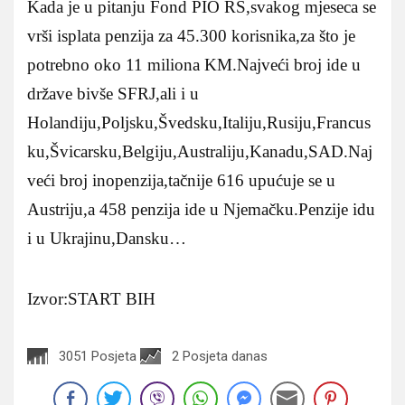
Kada je u pitanju Fond PIO RS,svakog mjeseca se
vrši isplata penzija za 45.300 korisnika,za što je
potrebno oko 11 miliona KM.Najveći broj ide u
države bivše SFRJ,ali i u
Holandiju,Poljsku,Švedsku,Italiju,Rusiju,Francus
ku,Švicarsku,Belgiju,Australiju,Kanadu,SAD.Naj
veći broj inopenzija,tačnije 616 upućuje se u
Austriju,a 458 penzija ide u Njemačku.Penzije idu
i u Ukrajinu,Dansku…
Izvor:START BIH
3051 Posjeta
2 Posjeta danas