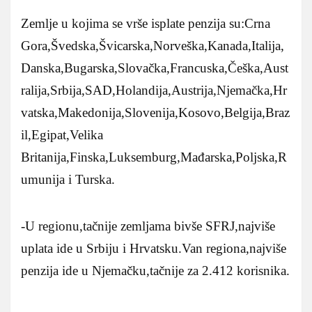
Zemlje u kojima se vrše isplate penzija su:Crna
Gora,Švedska,Švicarska,Norveška,Kanada,Italija,
Danska,Bugarska,Slovačka,Francuska,Češka,Aust
ralija,Srbija,SAD,Holandija,Austrija,Njemačka,Hr
vatska,Makedonija,Slovenija,Kosovo,Belgija,Braz
il,Egipat,Velika
Britanija,Finska,Luksemburg,Mađarska,Poljska,R
umunija i Turska.
-U regionu,tačnije zemljama bivše SFRJ,najviše
uplata ide u Srbiju i Hrvatsku.Van regiona,najviše
penzija ide u Njemačku,tačnije za 2.412 korisnika.