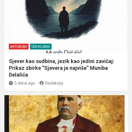
AKTUELNO
IZDVOJENO
Sjever kao sudbina, jezik kao jedini zavičaj:
Prikaz zbirke “Sjevera je najviše” Muniba
Delalića
5 dana ago
Redakcija