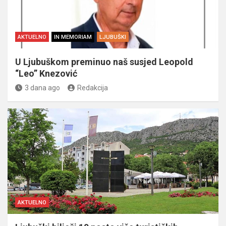
AKTUELNO
IN MEMORIAM
LJUBUŠKI
U Ljubuškom preminuo naš susjed Leopold
“Leo” Knezović
3 dana ago
Redakcija
AKTUELNO