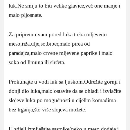
luk.Ne smiju to biti velike glavice,već one manje i
malo pljosnate.
Za pripremu vam pored luka treba mljeveno
meso,riža,ulje,so,biber,malo pirea od
paradajza,malo crvene mljevene paprike i malo
soka od limuna ili sirćeta.
Prokuhajte u vodi luk sa ljuskom.Odrežite gornji i
donji dio luka,malo ostavite da se ohladi i izvlačite
slojeve luka-po mogućnosti u cijelim komadima-
bez trganja,što više slojeva možete.
U zdjeli izmiješajte sastojke(neko u meso dodaje i