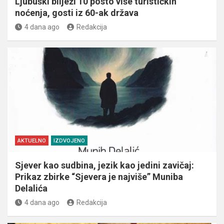
Ljubuški bilježi 10 posto više turističkih
noćenja, gosti iz 60-ak država
4 dana ago
Redakcija
AKTUELNO
IZDVOJENO
Sjever kao sudbina, jezik kao jedini zavičaj:
Prikaz zbirke “Sjevera je najviše” Muniba
Delalića
4 dana ago
Redakcija