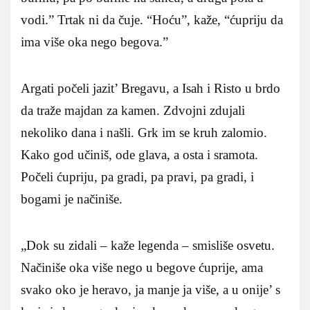
vodi.” Trtak ni da čuje. “Hoću”, kaže, “ćupriju da
ima više oka nego begova.”
Argati počeli jazit’ Bregavu, a Isah i Risto u brdo
da traže majdan za kamen. Zdvojni zdujali
nekoliko dana i našli. Grk im se kruh zalomio.
Kako god učiniš, ode glava, a osta i sramota.
Počeli ćupriju, pa gradi, pa pravi, pa gradi, i
bogami je načiniše.
„Dok su zidali – kaže legenda – smisliše osvetu.
Načiniše oka više nego u begove ćuprije, ama
svako oko je heravo, ja manje ja više, a u onije’ s