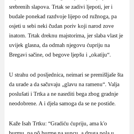
srebrenih slapova. Trtak se zadivi ljepoti, jer i
budale ponekad razdvoje lijepo od ružnoga, pa
osjeti u sebi neki čudan poriv koji narod zove
inatom. Trtak dreknu majstorima, jer slaba vlast je
uvijek glasna, da odmah njegovu ćupriju na
Bregavi sačine, od begove ljepšu i „okatiju“.
U strahu od posljednica, neimari se premišljaše šta
da urade a da sačuvaju „glavu na ramenu“. Valja
poslušati i Trtka a ne nasrditi bega zbog gradnje
neodobrene. A i djela samoga da se ne postide.
Kaže Isah Trtku: “Gradiću ćupriju, ama k'o
burmu, pa pô burme na suncu, a druga pola u