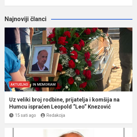
Najnoviji članci
AKTUELNO
IN MEMORIAM
Uz veliki broj rodbine, prijatelja i komšija na
Humcu ispraćen Leopold “Leo” Knezović
15 sati ago
Redakcija