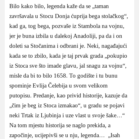
Bilo kako bilo, legenda kaže da se „taman
završavala u Stocu Donja ćuprija bega stolačkog“,
kad ga, tog bega, pozvaše iz Stambola na vojnu,
jer je buna izbila u dalekoj Anadoliji, pa da i on
doleti sa Stočanima i odbrani je. Neki, nagađajući
kada se to zbilo, kada je taj prvak grada „pokupio
iz Stoca sve što imade glavu, jal snagu za vojnu“,
misle da bi to bilo 1658. To godište i tu bunu
spominje Evlija Čelebija u svom velikom
putopisu. Predanje, kao privid historije, kazuje da
„čim je beg iz Stoca izmakao“, u gradu se pojavi
neki Trtak iz Ljubinja i uze vlast u svoje šake…“
Na tom mjestu historija se naglo prekida, a
započinje, ucijepivši se u nju, legenda… „Isah