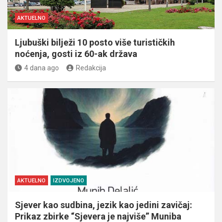
AKTUELNO
Ljubuški bilježi 10 posto više turističkih
noćenja, gosti iz 60-ak država
4 dana ago
Redakcija
AKTUELNO
IZDVOJENO
Sjever kao sudbina, jezik kao jedini zavičaj:
Prikaz zbirke “Sjevera je najviše” Muniba