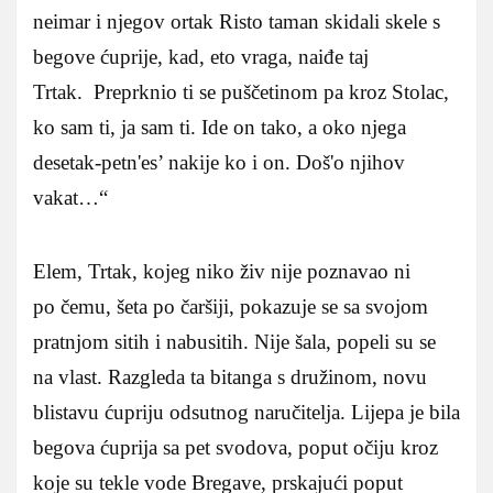
neimar i njegov ortak Risto taman skidali skele s
begove ćuprije, kad, eto vraga, naiđe taj
Trtak. Preprknio ti se puščetinom pa kroz Stolac,
ko sam ti, ja sam ti. Ide on tako, a oko njega
desetak-petn'es’ nakije ko i on. Doš'o njihov
vakat…“
Elem, Trtak, kojeg niko živ nije poznavao ni
po čemu, šeta po čaršiji, pokazuje se sa svojom
pratnjom sitih i nabusitih. Nije šala, popeli su se
na vlast. Razgleda ta bitanga s družinom, novu
blistavu ćupriju odsutnog naručitelja. Lijepa je bila
begova ćuprija sa pet svodova, poput očiju kroz
koje su tekle vode Bregave, prskajući poput