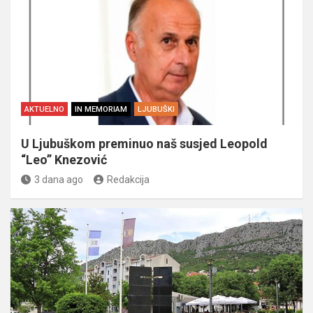
AKTUELNO
IN MEMORIAM
LJUBUŠKI
U Ljubuškom preminuo naš susjed Leopold
“Leo” Knezović
3 dana ago
Redakcija