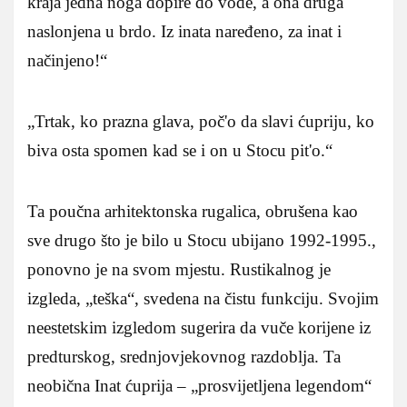
kraja jedna noga dopire do vode, a ona druga
naslonjena u brdo. Iz inata naređeno, za inat i
načinjeno!“
„Trtak, ko prazna glava, poč'o da slavi ćupriju, ko
biva osta spomen kad se i on u Stocu pit'o.“
Ta poučna arhitektonska rugalica, obrušena kao
sve drugo što je bilo u Stocu ubijano 1992-1995.,
ponovno je na svom mjestu. Rustikalnog je
izgleda, „teška“, svedena na čistu funkciju. Svojim
neestetskim izgledom sugerira da vuče korijene iz
predturskog, srednjovjekovnog razdoblja. Ta
neobična Inat ćuprija – „prosvijetljena legendom“