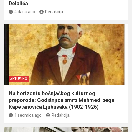
Delalića
4 dana ago
Redakcija
AKTUELNO
Na horizontu bošnjačkog kulturnog
preporoda: Godišnjica smrti Mehmed-bega
Kapetanovića Ljubušaka (1902-1926)
1 sedmica ago
Redakcija