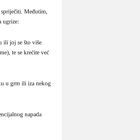
spriječiti. Međutim,
 ugrize:
ili joj se što više
e), te se krećite već
ku u grm ili iza nekog
encijalnog napada