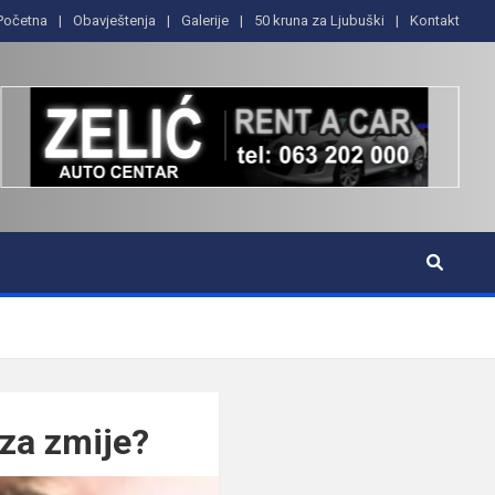
Početna
Obavještenja
Galerije
50 kruna za Ljubuški
Kontakt
za zmije?