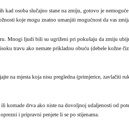
ih kad osoba slučajno stane na zmiju, gotovo je nemoguće 
rožnosti koje mogu znatno umanjiti mogućnost da vas zmija
u. Mnogi ljudi bili su ugriženi pri pokušaju da zmiju ubiju 
 visoku travu ako nemate prikladnu obuću (debele kožne čizm
ajte na mjesta koja nisu pregledna (primjerice, zavlačiti ru
 ili komade drva ako niste na dovoljnoj udaljenosti od pot
prezni i pripravni penjete li se po stijenama.