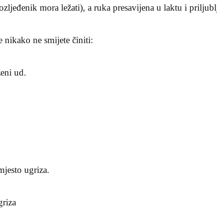
ljeđenik mora ležati), a ruka presavijena u laktu i priljublj
 nikako ne smijete činiti:
eni ud.
mjesto ugriza.
griza