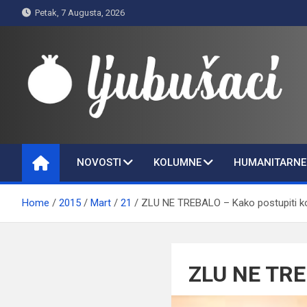
Skip
Petak, 7 Augusta, 2026
to
content
Ljubušaci
Svom voljenom gradu
NOVOSTI
KOLUMNE
HUMANITARNE 
Home
2015
Mart
21
ZLU NE TREBALO – Kako postupiti ko
ZLU NE TREB