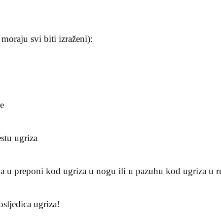
moraju svi biti izraženi):
je
estu ugriza
a u preponi kod ugriza u nogu ili u pazuhu kod ugriza u r
osljedica ugriza!