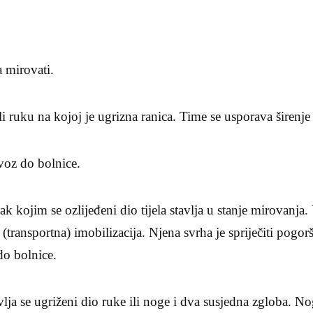
 mirovati.
ili ruku na kojoj je ugrizna ranica. Time se usporava širenj
evoz do bolnice.
pak kojim se ozlijeđeni dio tijela stavlja u stanje mirovanj
transportna) imobilizacija. Njena svrha je spriječiti pogorš
do bolnice.
vlja se ugriženi dio ruke ili noge i dva susjedna zgloba. No