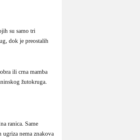
jih su samo tri
ug, dok je preostalih
 kobra ili crna mamba
laninskog žutokruga.
dna ranica. Same
ih ugriza nema znakova