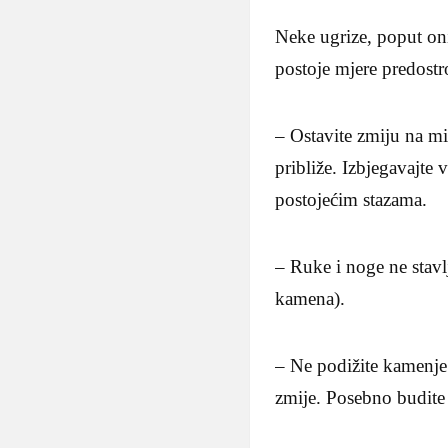
Neke ugrize, poput on
postoje mjere predost
– Ostavite zmiju na mir
približe. Izbjegavajte
postojećim stazama.
– Ruke i noge ne stavlj
kamena).
– Ne podižite kamenje
zmije. Posebno budite o