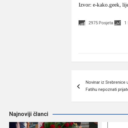
Izvor: e-kako.geek, li
2975 Posjeta
1
Navigacija
Novinar iz Srebrenice u
članaka
Fatihu nepoznati prijat
Najnoviji članci