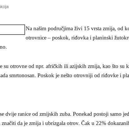
kcija
Na našim područjima živi 15 vrsta zmija, od ko
otrovnice – poskok, riđovka i planinski žutokr
no.
 su otrovne od npr. afričkih ili azijskih zmija, kao što su
 kada smrtonosan. Poskok je nešto otrovniji od riđovke i p
se dvije ranice od zmijskih zuba. Ponekad postoji samo je
a značiti da je zmija i ubrizgala otrov. Čak u 22% dokazan