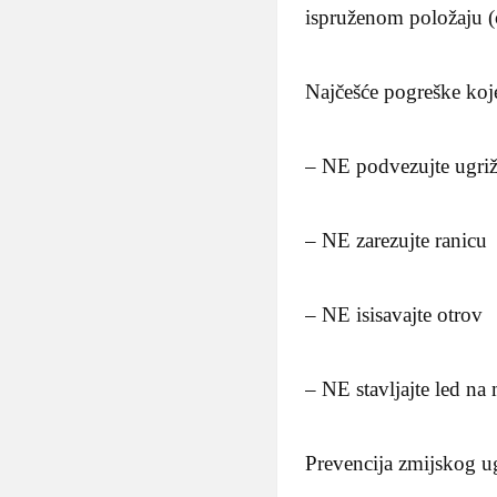
ispruženom položaju (oz
Najčešće pogreške koje
– NE podvezujte ugriž
– NE zarezujte ranicu
– NE isisavajte otrov
– NE stavljajte led na 
Prevencija zmijskog u