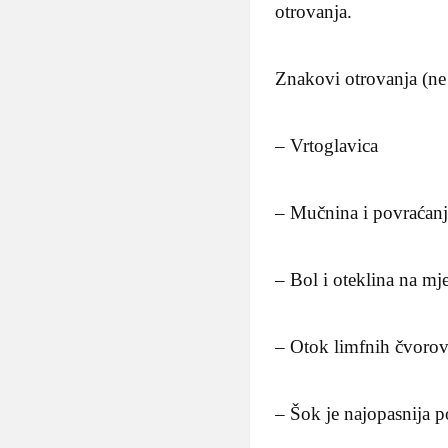
otrovanja.
Znakovi otrovanja (ne 
– Vrtoglavica
– Mučnina i povraćan
– Bol i oteklina na mj
– Otok limfnih čvorov
– Šok je najopasnija p