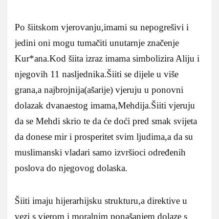
Po šiitskom vjerovanju,imami su nepogrešivi i
jedini oni mogu tumačiti unutarnje značenje
Kur*ana.Kod šiita izraz imama simbolizira Aliju i
njegovih 11 nasljednika.Šiiti se dijele u više
grana,a najbrojnija(ašarije) vjeruju u ponovni
dolazak dvanaestog imama,Mehdija.Šiiti vjeruju
da se Mehdi skrio te da će doći pred smak svijeta
da donese mir i prosperitet svim ljudima,a da su
muslimanski vladari samo izvršioci određenih
poslova do njegovog dolaska.
Šiiti imaju hijerarhijsku strukturu,a direktive u
vezi s vjerom i moralnim ponašanjem dolaze s