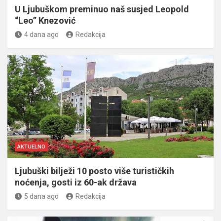
U Ljubuškom preminuo naš susjed Leopold
“Leo” Knezović
4 dana ago
Redakcija
AKTUELNO
Ljubuški bilježi 10 posto više turističkih
noćenja, gosti iz 60-ak država
5 dana ago
Redakcija