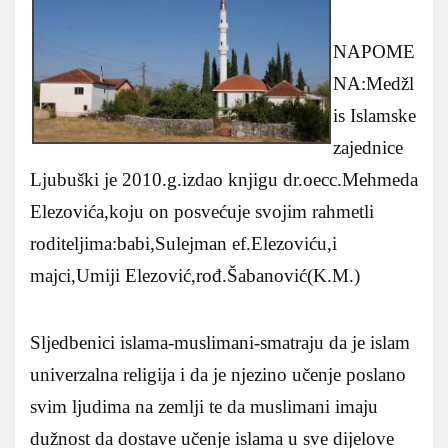
NAPOME
NA:Medžl
is Islamske
zajednice
Ljubuški je 2010.g.izdao knjigu dr.oecc.Mehmeda
Elezovića,koju on posvećuje svojim rahmetli
roditeljima:babi,Sulejman ef.Elezoviću,i
majci,Umiji Elezović,rođ.Šabanović(K.M.)
Sljedbenici islama-muslimani-smatraju da je islam
univerzalna religija i da je njezino učenje poslano
svim ljudima na zemlji te da muslimani imaju
dužnost da dostave učenje islama u sve dijelove