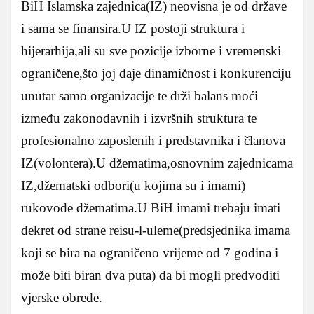
BiH Islamska zajednica(IZ) neovisna je od države
i sama se finansira.U IZ postoji struktura i
hijerarhija,ali su sve pozicije izborne i vremenski
ograničene,što joj daje dinamičnost i konkurenciju
unutar samo organizacije te drži balans moći
između zakonodavnih i izvršnih struktura te
profesionalno zaposlenih i predstavnika i članova
IZ(volontera).U džematima,osnovnim zajednicama
IZ,džematski odbori(u kojima su i imami)
rukovode džematima.U BiH imami trebaju imati
dekret od strane reisu-l-uleme(predsjednika imama
koji se bira na ograničeno vrijeme od 7 godina i
može biti biran dva puta) da bi mogli predvoditi
vjerske obrede.