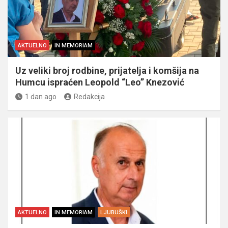
AKTUELNO
IN MEMORIAM
Uz veliki broj rodbine, prijatelja i komšija na
Humcu ispraćen Leopold “Leo” Knezović
1 dan ago
Redakcija
AKTUELNO
IN MEMORIAM
LJUBUŠKI