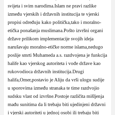
svijeta i svim narodima.Islam ne pravi razlike
između vjerskih i državnih institucija te vjerski
propisi određuju kako politička,tako i moralno-
etička ponašanja muslimana.Pošto izvršni organi
države prilikom implementacije svojih ideja
narušavaju moralno-etičke norme islama,nedugo
poslije smrti Muhameda a.s. razdvojena je funkcija
halife kao vjerskog autoriteta i vođe države kao
rukovodioca državnih institucija.Drugi
halifa,Omer,postavio je Aliju da vrši ulogu sudije
u sporovima između stranaka te time razdvojio
sudsku vlast od izvršne.Postoje različita mišljenja
mađu sunitima da li trebaju biti ujedinjeni državni
i vjerski autoriteti u jednoj osobi ili trebaju biti