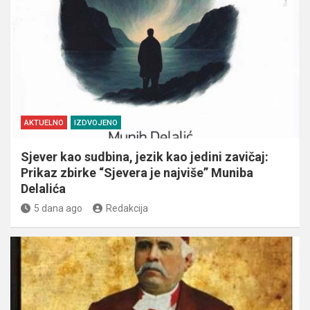
AKTUELNO
IZDVOJENO
Sjever kao sudbina, jezik kao jedini zavičaj:
Prikaz zbirke “Sjevera je najviše” Muniba
Delalića
5 dana ago
Redakcija