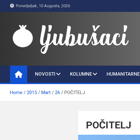
Skip
Ponedjeljak, 10 Augusta, 2026
to
content
Ljubušaci
Svom voljenom gradu
NOVOSTI
KOLUMNE
HUMANITARNE 
Home
2015
Mart
26
POČITELJ
POČITELJ