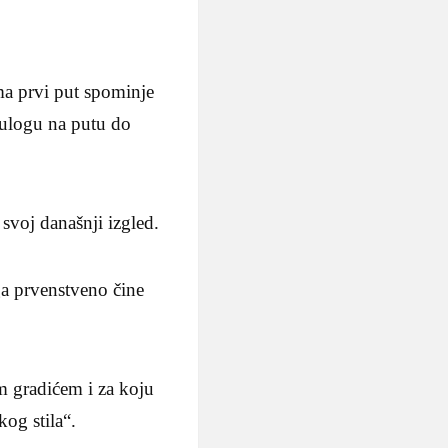
ma prvi put spominje
 ulogu na putu do
svoj današnji izgled.
ga prvenstveno čine
m gradićem i za koju
og stila“.