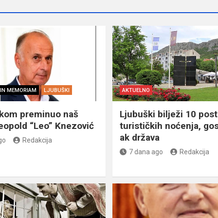
IN MEMORIAM
LJUBUŠKI
AKTUELNO
škom preminuo naš
Ljubuški bilježi 10 post
eopold “Leo” Knezović
turističkih noćenja, gos
ak država
go
Redakcija
7 dana ago
Redakcija