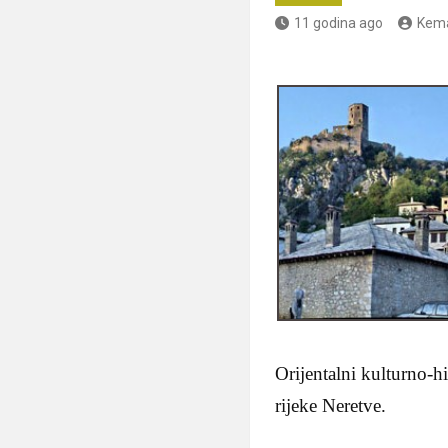
11 godina ago
Kema
Orijentalni kulturno-h
rijeke Neretve.