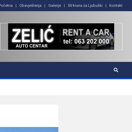
Početna
Obavještenja
Galerije
50 kruna za Ljubuški
Kontakt