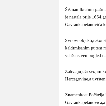
Šišman Ibrahim-pašina
je nastala prije 1664.
Gavrankapetanovića koj
Svi ovi objekti,rekonst
kaldrmisanim putem mo
veličanstven pogled na
Zahvaljujući svojim ku
Hercegovine,a uvršten 
Znamenitost Počitelja
Gavrankapetanovića,a 