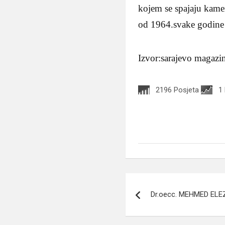
kojem se spajaju kameni
od 1964.svake godine o
Izvor:sarajevo magazi
2196 Posjeta
1
Navigacija
Dr.oecc. MEHMED ELE
članaka