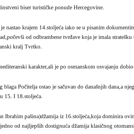
edinstveni biser turističke ponude Hercegovine.
a je nastao krajem 14.stoljeća iako se u pisanim dokumenti
rad,počevši od odbrambene tvrđave koja je imala stratešku
anski kralj Tvrtko.
mediteranski karakter,ali je po osmanskom osvajanju dobio 
g blaga Počitelja ostao je sačuvan do današnjih dana,a nje
 15. I 18.stoljeća.
an Ibrahim pašina)džamija iz 16.stoljeća,koja dominira ovi
edno od najljepših dostignuća džamija klasičnog otomansk