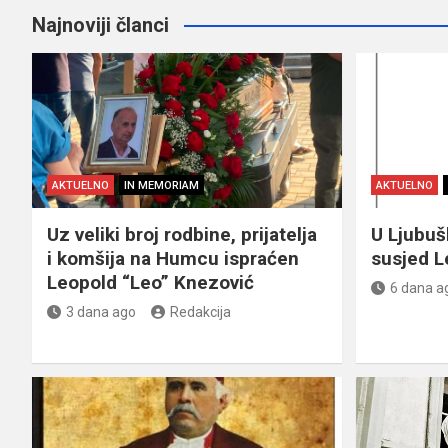
Najnoviji članci
AKTUELNO
IN MEMORIAM
AKTUELNO
Uz veliki broj rodbine, prijatelja
U Ljubu
i komšija na Humcu ispraćen
susjed L
Leopold “Leo” Knezović
6 dana a
3 dana ago
Redakcija