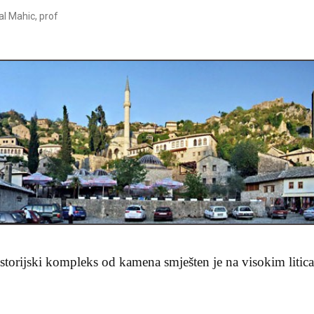
l Mahic, prof
istorijski kompleks od kamena smješten je na visokim litic