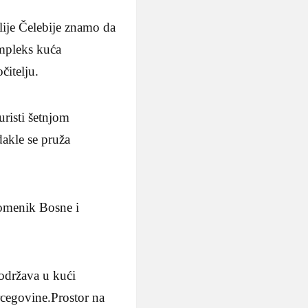
ije Čelebije znamo da
ompleks kuća
čitelju.
uristi šetnjom
akle se pruža
pomenik Bosne i
 održava u kući
cegovine.Prostor na