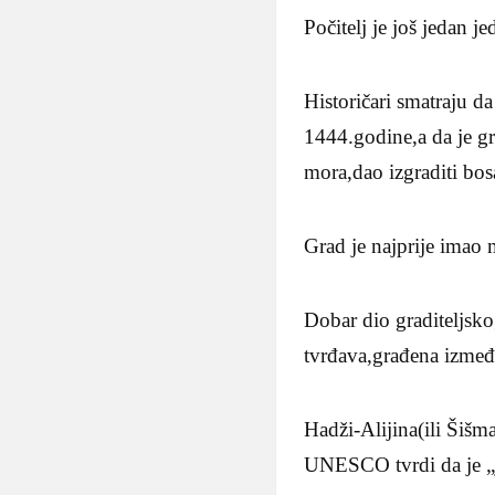
Počitelj je još jedan j
Historičari smatraju d
1444.godine,a da je g
mora,dao izgraditi bos
Grad je najprije imao 
Dobar dio graditeljsko
tvrđava,građena između
Hadži-Alijina(ili Šišm
UNESCO tvrdi da je „j