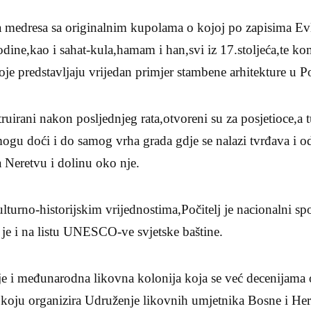
 medresa sa originalnim kupolama o kojoj po zapisima Evl
godine,kao i sahat-kula,hamam i han,svi iz 17.stoljeća,te k
e predstavljaju vrijedan primjer stambene arhitekture u Po
ruirani nakon posljednjeg rata,otvoreni su za posjetioce,a t
gu doći i do samog vrha grada gdje se nalazi tvrđava i od
 Neretvu i dolinu oko nje.
lturno-historijskim vrijednostima,Počitelj je nacionalni s
je i na listu UNESCO-ve svjetske baštine.
 je i međunarodna likovna kolonija koja se već decenijama
koju organizira Udruženje likovnih umjetnika Bosne i Her