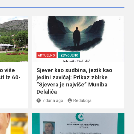
AKTUELNO
IZDVOJENO
o više
Sjever kao sudbina, jezik kao
ti iz 60-
jedini zavičaj: Prikaz zbirke
“Sjevera je najviše” Muniba
Delalića
7 dana ago
Redakcija