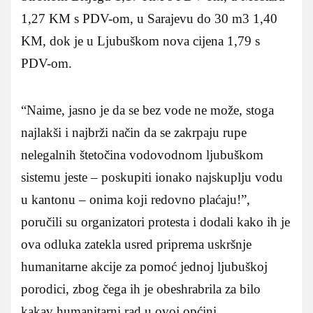
1,27 KM s PDV-om, u Sarajevu do 30 m3 1,40
KM, dok je u Ljubuškom nova cijena 1,79 s
PDV-om.
“Naime, jasno je da se bez vode ne može, stoga
najlakši i najbrži način da se zakrpaju rupe
nelegalnih štetočina vodovodnom ljubuškom
sistemu jeste – poskupiti ionako najskuplju vodu
u kantonu – onima koji redovno plaćaju!”,
poručili su organizatori protesta i dodali kako ih je
ova odluka zatekla usred priprema uskršnje
humanitarne akcije za pomoć jednoj ljubuškoj
porodici, zbog čega ih je obeshrabrila za bilo
kakav humanitarni rad u ovoj općini.