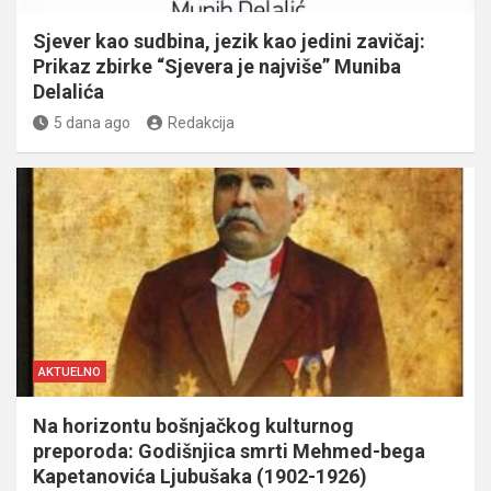
Sjever kao sudbina, jezik kao jedini zavičaj:
Prikaz zbirke “Sjevera je najviše” Muniba
Delalića
5 dana ago
Redakcija
AKTUELNO
Na horizontu bošnjačkog kulturnog
preporoda: Godišnjica smrti Mehmed-bega
Kapetanovića Ljubušaka (1902-1926)