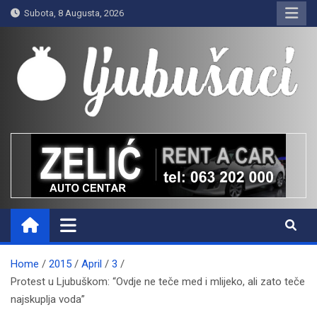
Skip
Subota, 8 Augusta, 2026
to
content
Ljubušaci
Svom voljenom gradu
Home
2015
April
3
Protest u Ljubuškom: “Ovdje ne teče med i mlijeko, ali zato teče
najskuplja voda”