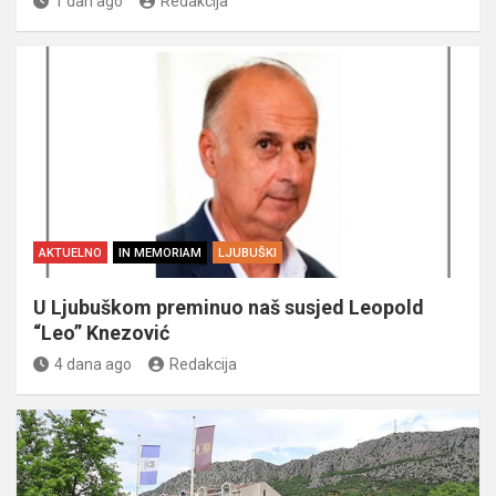
1 dan ago
Redakcija
AKTUELNO
IN MEMORIAM
LJUBUŠKI
U Ljubuškom preminuo naš susjed Leopold
“Leo” Knezović
4 dana ago
Redakcija