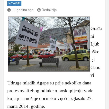
NOVOSTI
11 godina ago
Redakcija
Građa
ni
Ljub
uško
g i
člano
vi
Udruge mladih Agape su prije nekoliko dana
protestovali zbog odluke o poskupljenju vode
koju je tamošnje općinsko vijeće izglasalo 27.
marta 2014. godine.