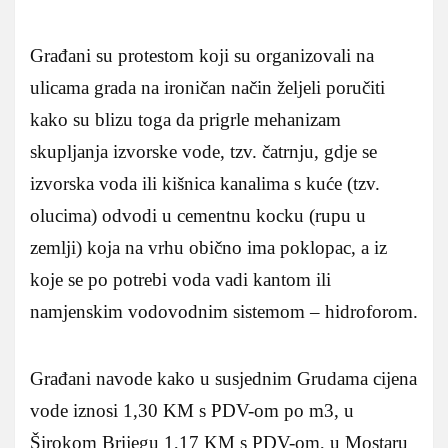
Građani su protestom koji su organizovali na
ulicama grada na ironičan način željeli poručiti
kako su blizu toga da prigrle mehanizam
skupljanja izvorske vode, tzv. čatrnju, gdje se
izvorska voda ili kišnica kanalima s kuće (tzv.
olucima) odvodi u cementnu kocku (rupu u
zemlji) koja na vrhu obično ima poklopac, a iz
koje se po potrebi voda vadi kantom ili
namjenskim vodovodnim sistemom – hidroforom.
Građani navode kako u susjednim Grudama cijena
vode iznosi 1,30 KM s PDV-om po m3, u
Širokom Brijegu 1,17 KM s PDV-om, u Mostaru