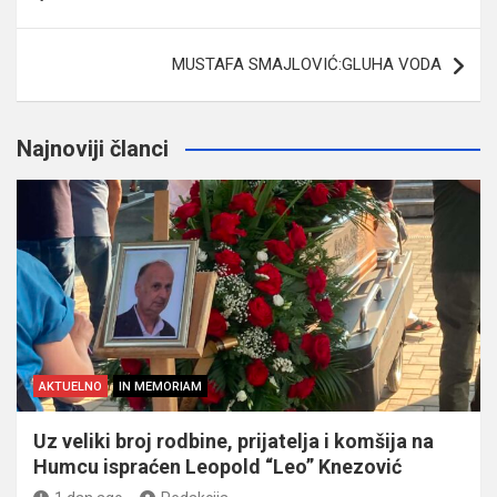
članaka
MUSTAFA SMAJLOVIĆ:GLUHA VODA
Najnoviji članci
AKTUELNO
IN MEMORIAM
Uz veliki broj rodbine, prijatelja i komšija na
Humcu ispraćen Leopold “Leo” Knezović