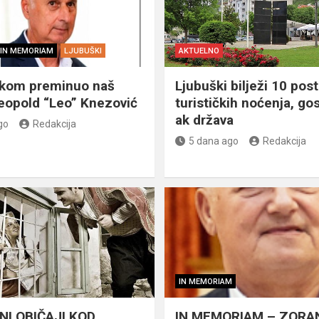
IN MEMORIAM
LJUBUŠKI
AKTUELNO
škom preminuo naš
Ljubuški bilježi 10 post
eopold “Leo” Knezović
turističkih noćenja, gos
ak država
go
Redakcija
5 dana ago
Redakcija
IN MEMORIAM
NI OBIČAJI KOD
IN MEMORIAM – ZORA