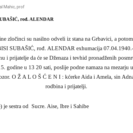
l Mahic, prof
SUBAŠIĆ, rođ. ALENDAR
ne zločinci su nasilno odveli iz stana na Grbavici, a potom
LBISI SUBAŠIĆ, rođ. ALENDAR exhumacija 07.04.1940.-
 i prijatelje da će se Dženaza i tevhid pronadženih posmrt
5. godine u 13 20 sati, poslije podne namaza na mezarju 
ozor. O Ž A L O Š Ć E N I : kćerke Aida i Amela, sin Adn
rodbina i prijatelji.
 je sestra od Sucre. Aise, Ibre i Sahibe