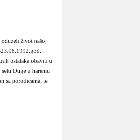
 oduzeli život našoj
23.06.1992.god.
nih ostataka obaviti u
u selu Duge u haremu
an sa porodicama, te