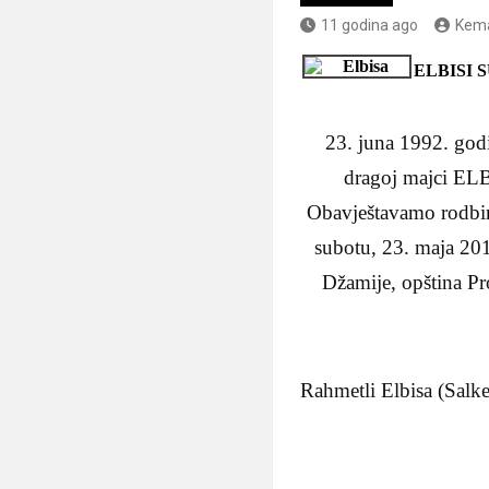
11 godina ago
Kema
ELBISI 
23. juna 1992. godi
dragoj majci E
Obavještavamo rodbinu
subotu, 23. maja 201
Džamije, opština Pr
Rahmetli Elbisa (Salke)