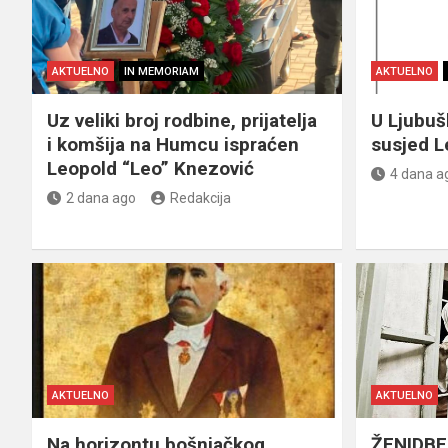
AKTUELNO
IN MEMORIAM
AKTUELNO
Uz veliki broj rodbine, prijatelja
U Ljubu
i komšija na Humcu ispraćen
susjed L
Leopold “Leo” Knezović
4 dana a
2 dana ago
Redakcija
AKTUELNO
AKTUELNO
Na horizontu bošnjačkog
ŽENIDBE