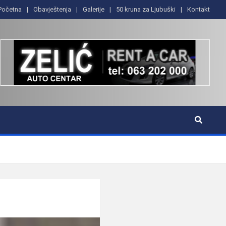
Početna
Obavještenja
Galerije
50 kruna za Ljubuški
Kontakt