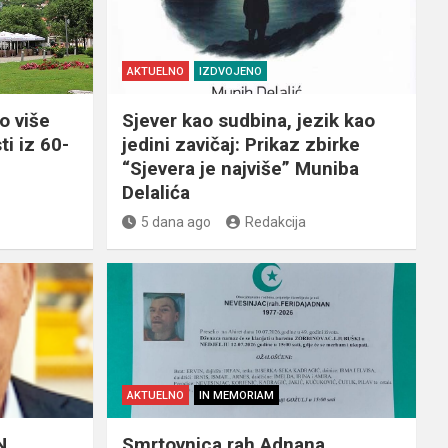
AKTUELNO
IZDVOJENO
o više
Sjever kao sudbina, jezik kao
ti iz 60-
jedini zavičaj: Prikaz zbirke
“Sjevera je najviše” Muniba
Delalića
5 dana ago
Redakcija
AKTUELNO
IN MEMORIAM
N
Smrtovnica rah.Adnana