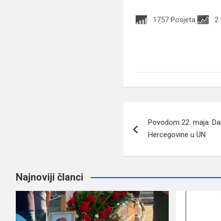
1757 Posjeta
2
Navigacija
Povodom 22. maja: Dan
članaka
Hercegovine u UN
Najnoviji članci