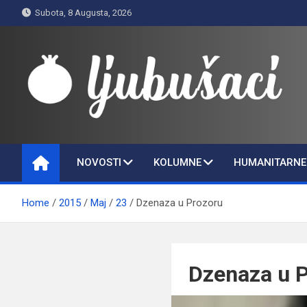
Skip
Subota, 8 Augusta, 2026
to
content
Ljubušaci
Svom voljenom gradu
NOVOSTI
KOLUMNE
HUMANITARNE 
Home
2015
Maj
23
Dzenaza u Prozoru
Dzenaza u 