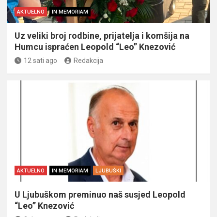
AKTUELNO
IN MEMORIAM
Uz veliki broj rodbine, prijatelja i komšija na
Humcu ispraćen Leopold “Leo” Knezović
12 sati ago
Redakcija
AKTUELNO
IN MEMORIAM
LJUBUŠKI
U Ljubuškom preminuo naš susjed Leopold
“Leo” Knezović