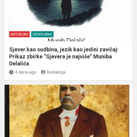
AKTUELNO
IZDVOJENO
Sjever kao sudbina, jezik kao jedini zavičaj:
Prikaz zbirke “Sjevera je najviše” Muniba
Delalića
4 dana ago
Redakcija