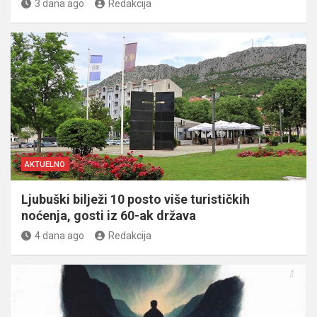
3 dana ago
Redakcija
AKTUELNO
Ljubuški bilježi 10 posto više turističkih
noćenja, gosti iz 60-ak država
4 dana ago
Redakcija