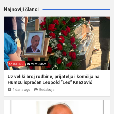
Najnoviji članci
AKTUELNO
IN MEMORIAM
Uz veliki broj rodbine, prijatelja i komšija na
Humcu ispraćen Leopold “Leo” Knezović
4 dana ago
Redakcija