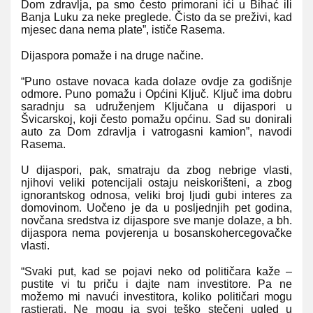
Dom zdravlja, pa smo često primorani ići u Bihać ili
Banja Luku za neke preglede. Čisto da se preživi, kad
mjesec dana nema plate”, ističe Rasema.
Dijaspora pomaže i na druge načine.
“Puno ostave novaca kada dolaze ovdje za godišnje
odmore. Puno pomažu i Općini Ključ. Ključ ima dobru
saradnju sa udruženjem Ključana u dijaspori u
Švicarskoj, koji često pomažu općinu. Sad su donirali
auto za Dom zdravlja i vatrogasni kamion”, navodi
Rasema.
U dijaspori, pak, smatraju da zbog nebrige vlasti,
njihovi veliki potencijali ostaju neiskorišteni, a zbog
ignorantskog odnosa, veliki broj ljudi gubi interes za
domovinom. Uočeno je da u posljednjih pet godina,
novčana sredstva iz dijaspore sve manje dolaze, a bh.
dijaspora nema povjerenja u bosanskohercegovačke
vlasti.
“Svaki put, kad se pojavi neko od političara kaže –
pustite vi tu priču i dajte nam investitore. Pa ne
možemo mi navući investitora, koliko političari mogu
rastjerati. Ne mogu ja svoj teško stečeni ugled u