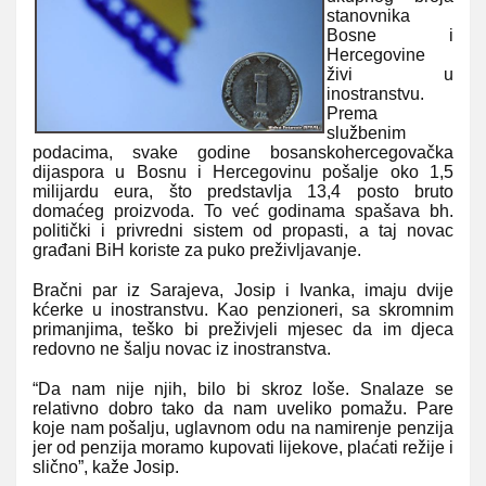
stanovnika
Bosne i
Hercegovine
živi u
inostranstvu.
Prema
službenim
podacima, svake godine bosanskohercegovačka
dijaspora u Bosnu i Hercegovinu pošalje oko 1,5
milijardu eura, što predstavlja 13,4 posto bruto
domaćeg proizvoda. To već godinama spašava bh.
politički i privredni sistem od propasti, a taj novac
građani BiH koriste za puko preživljavanje.
Bračni par iz Sarajeva, Josip i Ivanka, imaju dvije
kćerke u inostranstvu. Kao penzioneri, sa skromnim
primanjima, teško bi preživjeli mjesec da im djeca
redovno ne šalju novac iz inostranstva.
“Da nam nije njih, bilo bi skroz loše. Snalaze se
relativno dobro tako da nam uveliko pomažu. Pare
koje nam pošalju, uglavnom odu na namirenje penzija
jer od penzija moramo kupovati lijekove, plaćati režije i
slično”, kaže Josip.