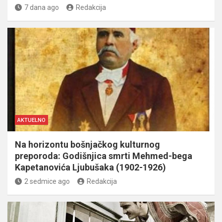
7 dana ago
Redakcija
AKTUELNO
Na horizontu bošnjačkog kulturnog
preporoda: Godišnjica smrti Mehmed-bega
Kapetanovića Ljubušaka (1902-1926)
2 sedmice ago
Redakcija