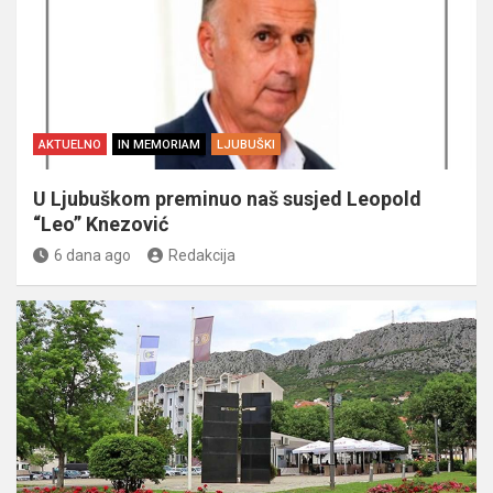
AKTUELNO
IN MEMORIAM
LJUBUŠKI
U Ljubuškom preminuo naš susjed Leopold
“Leo” Knezović
6 dana ago
Redakcija