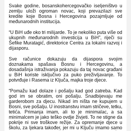
Svake godine, bosanskohercegovačko iseljeništvo u
zemlju uloži ogroman novac, koji prevazilazi sve
kredite koje Bosna i Hercegovina pozajmljuje od
međunarodnih institucija.
“U BiH uđe oko tri milijarde. To je nekoliko puta više od
ukupnih međunarodnih investicija u BiH”, riječi su
Šefike Muratagić, direktorice Centra za lokalni razvoj i
dijasporu.
Sve računice dokazuju da dijaspora svojim
doznakama spašava Bosnu i Hercegovinu, a
dosadašnja istraživanja pokazuju da taj novac građani
u BiH koriste isključivo za puko preživljavanje. To
potvrđuje i Rasema iz Ključa, majka troje djece.
“Pomažu kad dolaze i pošalju kad god zatreba. Kad
god im se obratim, oni pošalju. Snadbijevaju me
garderobom za djecu. Nikad im ništa ne kupujem u
Bosni, sve pošalju. U inostranstvu imam stričeve, tetku,
tetića. Primanja imam, ali to je minimalac, a sa
minimalcem je jako teško ovdje živjeti. To ne stigne da
pokrije ni sve troškove režije. Za opremanje djece u
školu, za ljekara također, jer mi u Ključu imamo samo