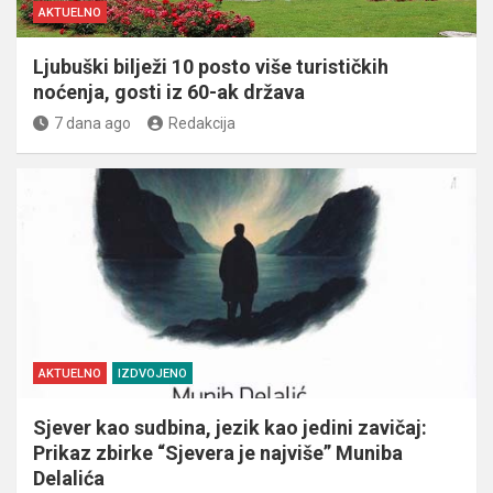
AKTUELNO
Ljubuški bilježi 10 posto više turističkih
noćenja, gosti iz 60-ak država
7 dana ago
Redakcija
AKTUELNO
IZDVOJENO
Sjever kao sudbina, jezik kao jedini zavičaj:
Prikaz zbirke “Sjevera je najviše” Muniba
Delalića