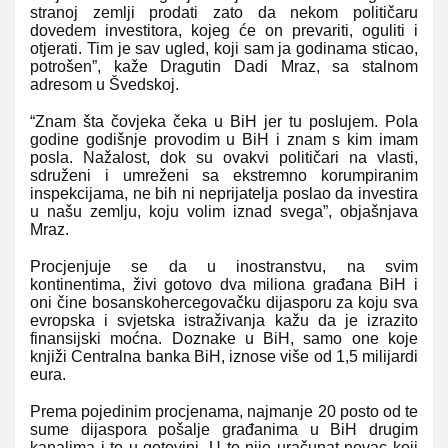
stranoj zemlji prodati zato da nekom političaru
dovedem investitora, kojeg će on prevariti, oguliti i
otjerati. Tim je sav ugled, koji sam ja godinama sticao,
potrošen”, kaže Dragutin Dadi Mraz, sa stalnom
adresom u Švedskoj.
“Znam šta čovjeka čeka u BiH jer tu poslujem. Pola
godine godišnje provodim u BiH i znam s kim imam
posla. Nažalost, dok su ovakvi političari na vlasti,
sdruženi i umreženi sa ekstremno korumpiranim
inspekcijama, ne bih ni neprijatelja poslao da investira
u našu zemlju, koju volim iznad svega”, objašnjava
Mraz.
Procjenjuje se da u inostranstvu, na svim
kontinentima, živi gotovo dva miliona građana BiH i
oni čine bosanskohercegovačku dijasporu za koju sva
evropska i svjetska istraživanja kažu da je izrazito
finansijski moćna. Doznake u BiH, samo one koje
knjiži Centralna banka BiH, iznose više od 1,5 milijardi
eura.
Prema pojedinim procjenama, najmanje 20 posto od te
sume dijaspora pošalje građanima u BiH drugim
kanalima i to u gotovini. U to nije uračunat novac koji