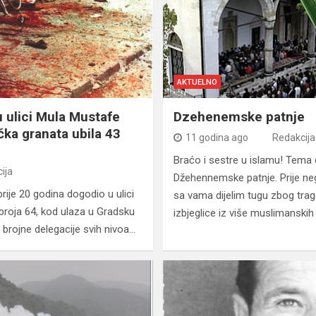
AKTUELNO
 ulici Mula Mustafe
Dzehenemske patnje
ka granata ubila 43
11 godina ago
Redakcija
Braćo i sestre u islamu! Tema 
ija
Džehennemske patnje. Prije n
rije 20 godina dogodio u ulici
sa vama dijelim tugu zbog tra
broja 64, kod ulaza u Gradsku
izbjeglice iz više muslimanski
 brojne delegacije svih nivoa…