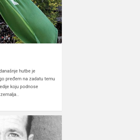
današnje hutbe je
ego pređem na zadatu temu
gedije koju podnose
h zemalja…