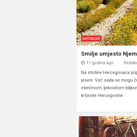
AKTUELNO
Smilje umjesto Nje
11 godina ago
Redakc
Na stotine Hercegovaca pri
jeseni. Već sada se mogu č
eteričnom, ljekovitom biljk
krševite Hercegovine.