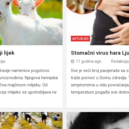
AKTUELNO
i lijek
Stomačni virus hara L
ija
11 godina ago
Redakcija
dravije namirnice pogotovo
Sve je veći broj pacijenata s
proizvodima. Njegova hemijska
traže pomoć u Domu zdravlja.
lična majčinom mlijeku. Od
simptomima u vidu povraćanja, 
ozje mlijeko se upotrebljava ne
temperature pogađa sve dobne