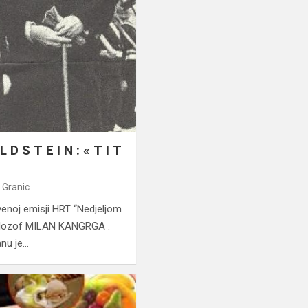
L D S T E I N : « T I T
 Granic
venoj emisji HRT “Nedjeljom
 filozof MILAN KANGRGA .
anu je…