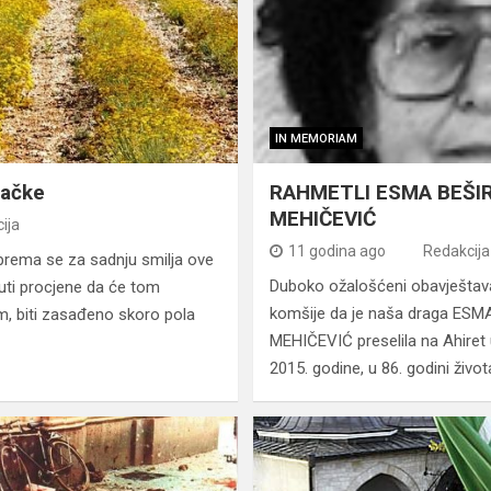
IN MEMORIAM
mačke
RAHMETLI ESMA BEŠIRE
MEHIČEVIĆ
ija
11 godina ago
Redakcija
prema se za sadnju smilja ove
Duboko ožalošćeni obavještavam
uti procjene da će tom
komšije da je naša draga ESM
om, biti zasađeno skoro pola
MEHIČEVIĆ preselila na Ahiret 
2015. godine, u 86. godini život