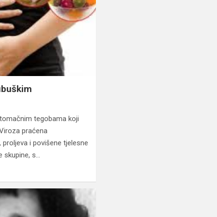
jubuškim
a stomačnim tegobama koji
 Viroza praćena
proljeva i povišene tjelesne
 skupine, s…