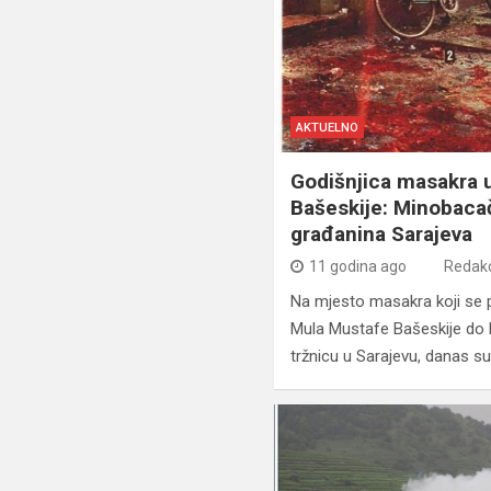
AKTUELNO
Godišnjica masakra u
Bašeskije: Minobacač
građanina Sarajeva
11 godina ago
Redakc
Na mjesto masakra koji se p
Mula Mustafe Bašeskije do 
tržnicu u Sarajevu, danas su