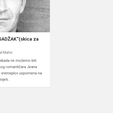
ADŽAK“(skica za
al Mahic
g nikada ne možemo biti
čkog romantičara Jeana
eni vremeplov uspomena na
ivjeti…