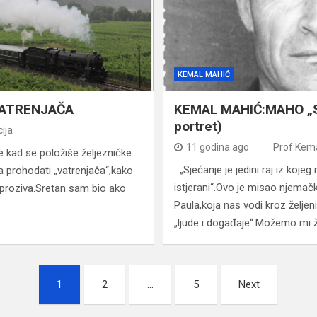
KEMAL MAHIĆ
VATRENJAČA
KEMAL MAHIĆ:MAHO „S
portret)
ija
11 godina ago
Prof:Kem
e kad se položiše željezničke
„Sjećanje je jedini raj iz koje
a prohodati „vatrenjača“,kako
istjerani“.Ovo je misao njema
 proziva.Sretan sam bio ako
Paula,koja nas vodi kroz želj
„ljude i događaje“.Možemo mi ž
1
2
…
5
Next