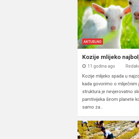
AKTUELNO
Kozije mlijeko najbolj
11 godina ago
Redakc
Kozije mlijeko spada u najz
kada govorimo o mliječnim 
struktura je nevjerovatno s
pamtivijeka širom planete k
samo za…