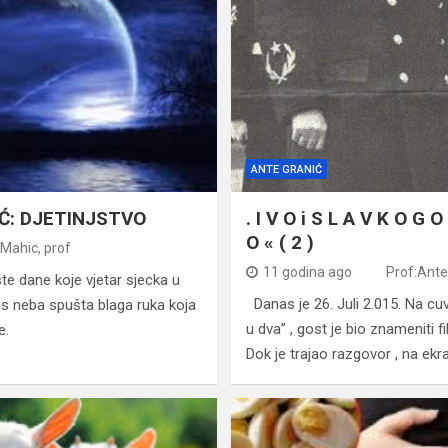
ANTE GRANIĆ
Ć: DJETINJSTVO
. I V O i S L A V K O G O 
O « ( 2 )
Mahic, prof
11 godina ago
Prof:Ante
e dane koje vjetar sjecka u
Danas je 26. Juli 2.015. Na cu
 s neba spušta blaga ruka koja
u dva” , gost je bio znameniti
e.
Dok je trajao razgovor , na ekr