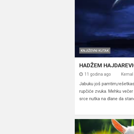
KNJIŽEVNI KUTAK
HADŽEM HAJDAREVI
11 godina ago
Kemal 
Jabuku još pamtim,rešetkast
rupčiće zvuka. Mehku večer
srce nutka na dlane da stan