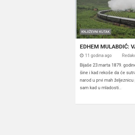
KNJIŽEVNI KUTAK
EDHEM MULABDIĆ: 
11 godina ago
Redakc
Bijaše 23.marta 1879. godin
šine i kad rekoše da će sutr
narod u prvi mah željeznicu
sam kad u mladosti…
Navigacija
člancima