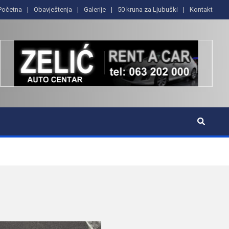
Početna
Obavještenja
Galerije
50 kruna za Ljubuški
Kontakt