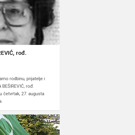
VIĆ, rođ.
o rodbinu, prijatelje i
A BEŠIREVIĆ, rođ.
u četvrtak, 27. augusta
a.