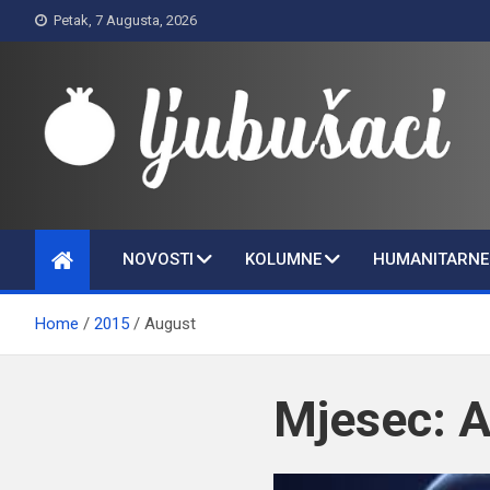
Skip
Petak, 7 Augusta, 2026
to
content
Ljubušaci
Svom voljenom gradu
NOVOSTI
KOLUMNE
HUMANITARNE 
Home
2015
August
Mjesec:
A