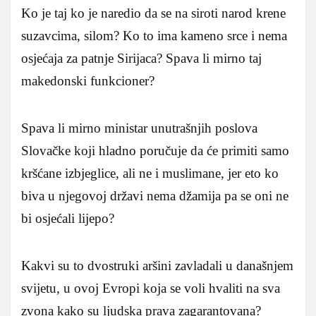
Ko je taj ko je naredio da se na siroti narod krene
suzavcima, silom? Ko to ima kameno srce i nema
osjećaja za patnje Sirijaca? Spava li mirno taj
makedonski funkcioner?
Spava li mirno ministar unutrašnjih poslova
Slovačke koji hladno poručuje da će primiti samo
kršćane izbjeglice, ali ne i muslimane, jer eto ko
biva u njegovoj državi nema džamija pa se oni ne
bi osjećali lijepo?
Kakvi su to dvostruki aršini zavladali u današnjem
svijetu, u ovoj Evropi koja se voli hvaliti na sva
zvona kako su ljudska prava zagarantovana?