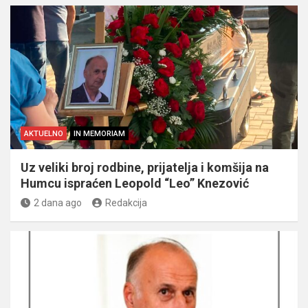
AKTUELNO
IN MEMORIAM
Uz veliki broj rodbine, prijatelja i komšija na
Humcu ispraćen Leopold “Leo” Knezović
2 dana ago
Redakcija