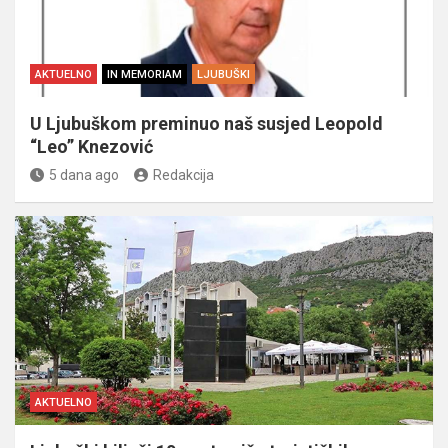
AKTUELNO
IN MEMORIAM
LJUBUŠKI
U Ljubuškom preminuo naš susjed Leopold
“Leo” Knezović
5 dana ago
Redakcija
AKTUELNO