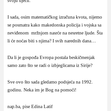
svoju djecu.
I sada, osim matematičkog izračuna kvota, nijemo
se posmatra kako makedonska policija i vojska sa
neviđenom mržnjom nasrće na nesretne ljude. Šta
li će noćas biti s njima? I svih narednih dana…
Da li je gospođa Evropa postala beskičmenjak
samo zato što se radi o izbjeglicama iz Sirije?
Sve ovo što sada gledamo podsjeća na 1992.
godinu. Neka im je Bog na pomoći!
nap.ba, pise Edina Latif