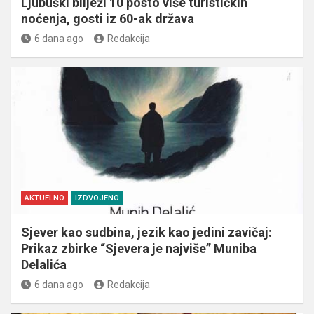
Ljubuški bilježi 10 posto više turističkih
noćenja, gosti iz 60-ak država
6 dana ago
Redakcija
AKTUELNO
IZDVOJENO
Sjever kao sudbina, jezik kao jedini zavičaj:
Prikaz zbirke “Sjevera je najviše” Muniba
Delalića
6 dana ago
Redakcija