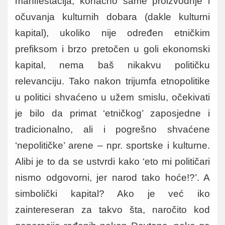
manifestacija, konačno same proizvodnje i
očuvanja kulturnih dobara (dakle kulturni
kapital), ukoliko nije određen etničkim
prefiksom i brzo pretočen u goli ekonomski
kapital, nema baš nikakvu političku
relevanciju. Tako nakon trijumfa etnopolitike
u politici shvaćeno u užem smislu, očekivati
je bilo da primat ‘etničkog’ zaposjedne i
tradicionalno, ali i pogrešno shvaćene
‘nepolitičke’ arene – npr. sportske i kulturne.
Alibi je to da se ustvrdi kako ‘eto mi političari
nismo odgovorni, jer narod tako hoće!?’. A
simbolički kapital? Ako je već iko
zaintereseran za takvo šta, naročito kod