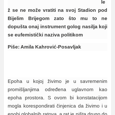
le
ž se ne može vratiti na svoj Stadion pod
Bijelim Brijegom zato što mu to ne
dopušta onaj instrument golog nasilja koji
se eufemistički naziva politikom
Piše: Amila Kahrović-Posavljak
Epoha u kojoj živimo je u savremenim
promišljanjima određena uglavnom kao
epoha prostora. S ovom bi konstatacijom
mogla korespondirati činjenica da živimo i u
epohi globalnih ratova, a rat je ništa drugo do