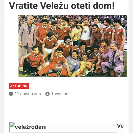
Vratite Veležu oteti dom!
AKTUELNO
11 godina ago
Tacno.net
Ve