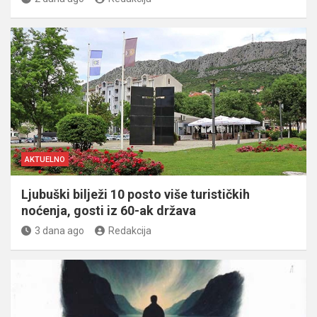
AKTUELNO
Ljubuški bilježi 10 posto više turističkih
noćenja, gosti iz 60-ak država
3 dana ago
Redakcija