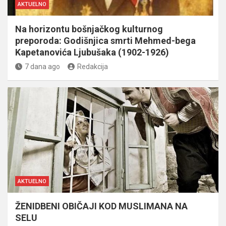
AKTUELNO
Na horizontu bošnjačkog kulturnog
preporoda: Godišnjica smrti Mehmed-bega
Kapetanovića Ljubušaka (1902-1926)
7 dana ago
Redakcija
AKTUELNO
ŽENIDBENI OBIČAJI KOD MUSLIMANA NA
SELU