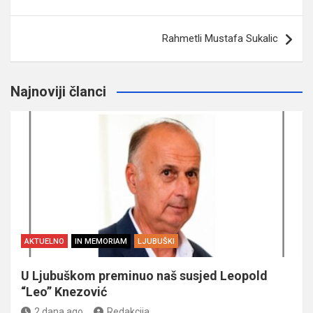
članaka
Rahmetli Mustafa Sukalic
Najnoviji članci
AKTUELNO
IN MEMORIAM
LJUBUŠKI
U Ljubuškom preminuo naš susjed Leopold
“Leo” Knezović
2 dana ago
Redakcija