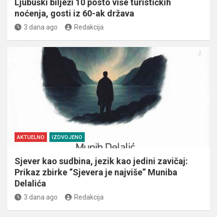
Ljubuški bilježi 10 posto više turističkih
noćenja, gosti iz 60-ak država
3 dana ago
Redakcija
AKTUELNO
IZDVOJENO
Sjever kao sudbina, jezik kao jedini zavičaj:
Prikaz zbirke “Sjevera je najviše” Muniba
Delalića
3 dana ago
Redakcija