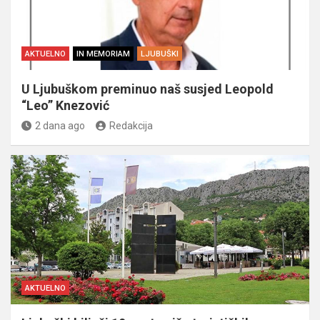
AKTUELNO
IN MEMORIAM
LJUBUŠKI
U Ljubuškom preminuo naš susjed Leopold
“Leo” Knezović
2 dana ago
Redakcija
AKTUELNO