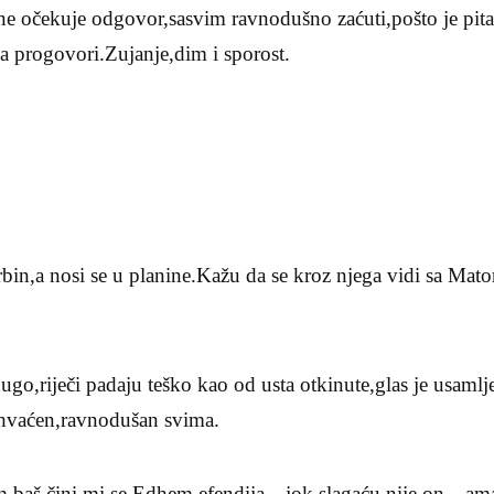
ne očekuje odgovor,sasvim ravnodušno zaćuti,pošto je pita
a progovori.Zujanje,dim i sporost.
in,a nosi se u planine.Kažu da se kroz njega vidi sa Mato
dugo,riječi padaju teško kao od usta otkinute,glas je usam
shvaćen,ravnodušan svima.
,baš čini mi se Edhem efendija—jok,slagaću,nije on…a