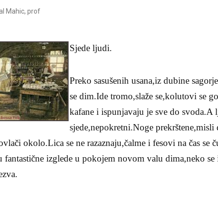
l Mahic, prof
Sjede ljudi.
Preko sasušenih usana,iz dubine sagorje
se dim.Ide tromo,slaže se,kolutovi se go
kafane i ispunjavaju je sve do svoda.A l
sjede,nepokretni.Noge prekrštene,misli
povlači okolo.Lica se ne razaznaju,čalme i fesovi na čas se 
u fantastične izglede u pokojem novom valu dima,neko se i
ezva.