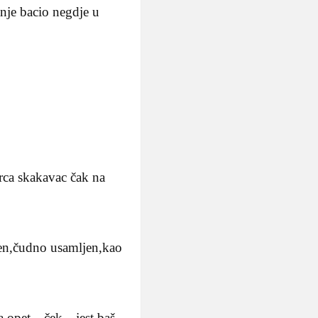
nje bacio negdje u
rca skakavac čak na
ljen,čudno usamljen,kao
ma opet…ček…jest baš