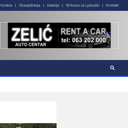
Početna
Obavještenja
Galerije
50 kruna za Ljubuški
Kontakt