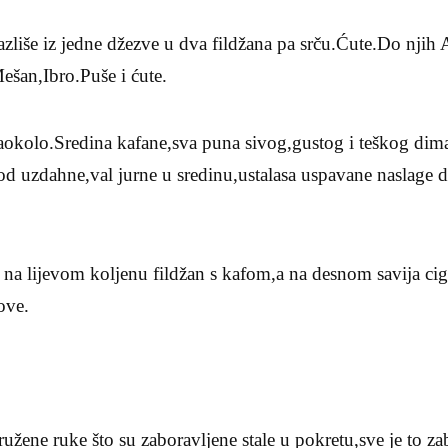
azliše iz jedne džezve u dva fildžana pa srču.Ćute.Do nji
šan,Ibro.Puše i ćute.
okolo.Sredina kafane,sva puna sivog,gustog i teškog dima
d uzdahne,val jurne u sredinu,ustalasa uspavane naslage 
na lijevom koljenu fildžan s kafom,a na desnom savija cig
ove.
pružene ruke što su zaboravljene stale u pokretu,sve je to 