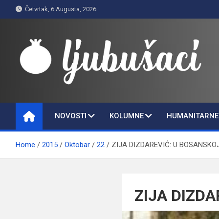
Skip
Četvrtak, 6 Augusta, 2026
to
content
Ljubušaci
Svom voljenom gradu
NOVOSTI
KOLUMNE
HUMANITARNE 
Home
2015
Oktobar
22
ZIJA DIZDAREVIĆ: U BOSANSKO
ZIJA DIZDA