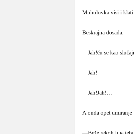
Muholovka visi i klat
Beskrajna dosada.
—Jah!ču se kao slučaj
—Jah!
—Jah!Jah!…
A onda opet umiranje 
—Beže,rekoh li ja teb