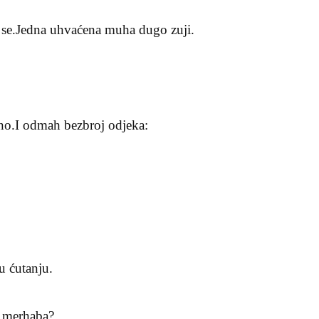
i se.Jedna uhvaćena muha dugo zuji.
no.I odmah bezbroj odjeka:
u ćutanju.
i merhaba?