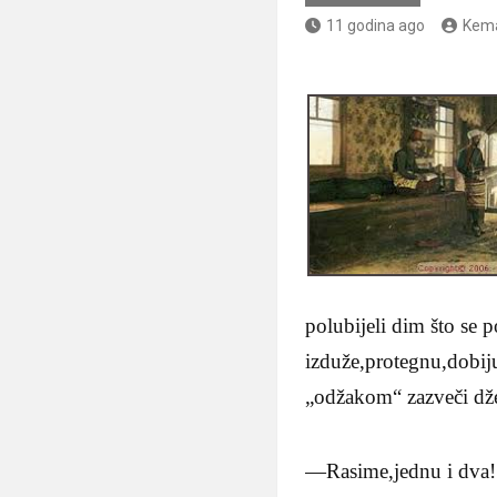
11 godina ago
Kema
polubijeli dim što se 
izduže,protegnu,dobij
„odžakom“ zazveči dž
—Rasime,jednu i dva!