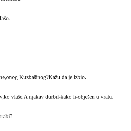
Mašo.
ne,onog Kuzbašinog?Kažu da je izbio.
,ko vlaše.A njakav durbil-kako li-obješen u vratu.
arabi?