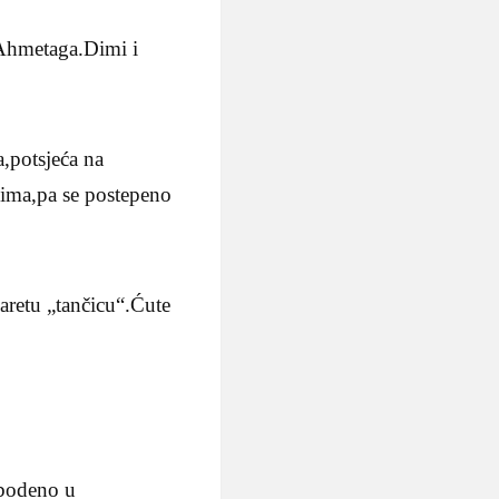
h Ahmetaga.Dimi i
,potsjeća na
dima,pa se postepeno
aretu „tančicu“.Ćute
zabodeno u