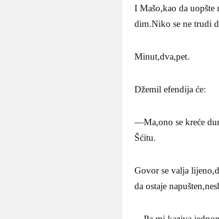
I Mašo,kao da uopšte 
dim.Niko se ne trudi d
Minut,dva,pet.
Džemil efendija će:
—Ma,ono se kreće durb
Šćitu.
Govor se valja lijeno,
da ostaje napušten,ne
—Pa mi kaziva jednom