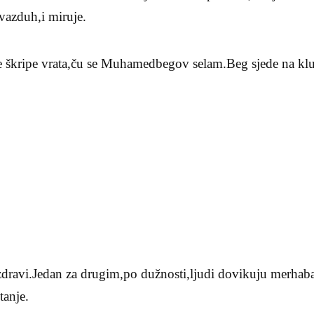
vazduh,i miruje.
ne škripe vrata,ču se Muhamedbegov selam.Beg sjede na k
ozdravi.Jedan za drugim,po dužnosti,ljudi dovikuju merha
tanje.