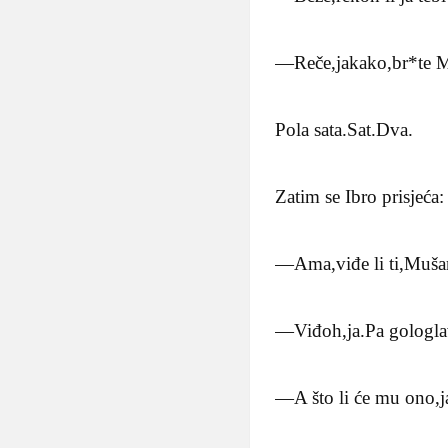
—Reče,jakako,br*te 
Pola sata.Sat.Dva.
Zatim se Ibro prisjeća:
—Ama,viđe li ti,Muša
—Viđoh,ja.Pa gologlav
—A što li će mu ono,j