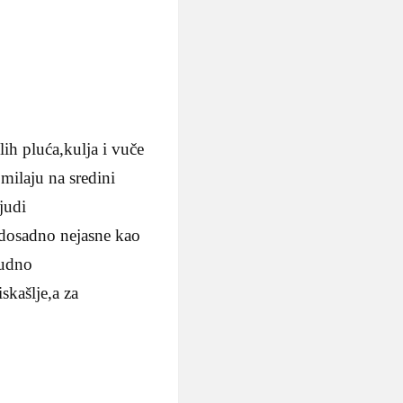
lih pluća,kulja i vuče
milaju na sredini
judi
 dosadno nejasne kao
čudno
skašlje,a za