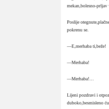
mekan,bolesno-prljav 
Poslije otegnute,plač
pokrenu se.
—E,merhaba ti,beže!
—Merhaba!
—Merhaba!…
Lijeni pozdravi i otp
duboko,besmisleno ću