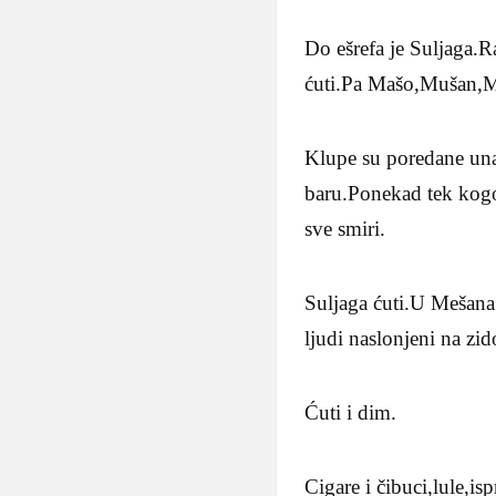
Do ešrefa je Suljaga.R
ćuti.Pa Mašo,Mušan,Me
Klupe su poredane una
baru.Ponekad tek kogo
sve smiri.
Suljaga ćuti.U Mešana 
ljudi naslonjeni na zid
Ćuti i dim.
Cigare i čibuci,lule,is