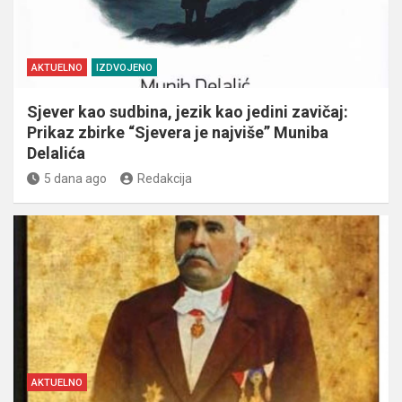
AKTUELNO
IZDVOJENO
Sjever kao sudbina, jezik kao jedini zavičaj:
Prikaz zbirke “Sjevera je najviše” Muniba
Delalića
5 dana ago
Redakcija
AKTUELNO