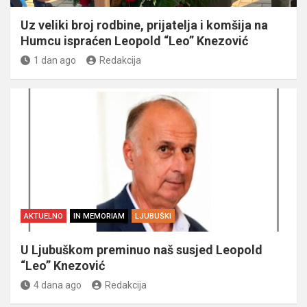
Uz veliki broj rodbine, prijatelja i komšija na
Humcu ispraćen Leopold “Leo” Knezović
1 dan ago
Redakcija
AKTUELNO
IN MEMORIAM
LJUBUŠKI
U Ljubuškom preminuo naš susjed Leopold
“Leo” Knezović
4 dana ago
Redakcija