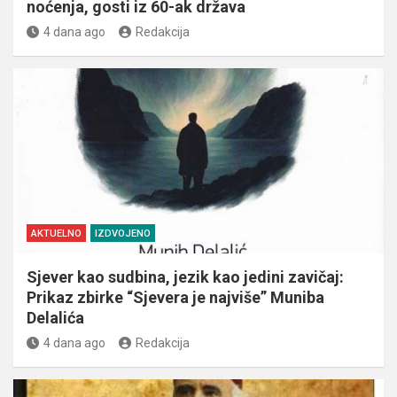
noćenja, gosti iz 60-ak država
4 dana ago
Redakcija
AKTUELNO
IZDVOJENO
Sjever kao sudbina, jezik kao jedini zavičaj:
Prikaz zbirke “Sjevera je najviše” Muniba
Delalića
4 dana ago
Redakcija