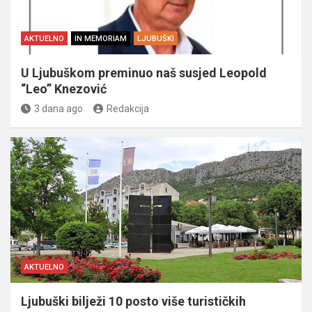
AKTUELNO
IN MEMORIAM
LJUBUŠKI
U Ljubuškom preminuo naš susjed Leopold
“Leo” Knezović
3 dana ago
Redakcija
AKTUELNO
Ljubuški bilježi 10 posto više turističkih