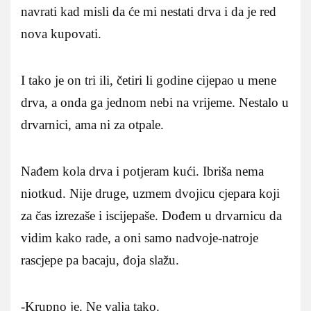
navrati kad misli da će mi nestati drva i da je red
nova kupovati.
I tako je on tri ili, četiri li godine cijepao u mene
drva, a onda ga jednom nebi na vrijeme. Nestalo u
drvarnici, ama ni za otpale.
Nađem kola drva i potjeram kući. Ibriša nema
niotkud. Nije druge, uzmem dvojicu cjepara koji
za čas izrezaše i iscijepaše. Dođem u drvarnicu da
vidim kako rade, a oni samo nadvoje-natroje
rascjepe pa bacaju, đoja slažu.
-Krupno je. Ne valja tako.