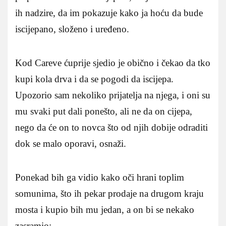
ih nadzire, da im pokazuje kako ja hoću da bude
iscijepano, složeno i uređeno.
Kod Careve ćuprije sjedio je obično i čekao da tko
kupi kola drva i da se pogodi da iscijepa.
Upozorio sam nekoliko prijatelja na njega, i oni su
mu svaki put dali ponešto, ali ne da on cijepa,
nego da će on to novca što od njih dobije odraditi
dok se malo oporavi, osnaži.
Ponekad bih ga vidio kako oči hrani toplim
somunima, što ih pekar prodaje na drugom kraju
mosta i kupio bih mu jedan, a on bi se nekako
zasramio: