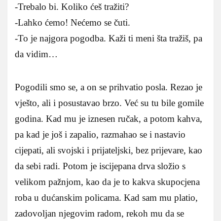
-Trebalo bi. Koliko ćeš tražiti?
-Lahko ćemo! Nećemo se čuti.
-To je najgora pogodba. Kaži ti meni šta tražiš, pa
da vidim…
Pogodili smo se, a on se prihvatio posla. Rezao je
vješto, ali i posustavao brzo. Već su tu bile gomile
godina. Kad mu je iznesen ručak, a potom kahva,
pa kad je još i zapalio, razmahao se i nastavio
cijepati, ali svojski i prijateljski, bez prijevare, kao
da sebi radi. Potom je iscijepana drva složio s
velikom pažnjom, kao da je to kakva skupocjena
roba u dućanskim policama. Kad sam mu platio,
zadovoljan njegovim radom, rekoh mu da se