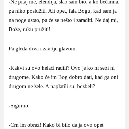
-Ne pitaj me, efendija, slab sam bio, a ko bećarina,
pa niko poslužiti. Ali opet, fala Bogu, kad sam ja
na noge ustao, pa će se nešto i zaraditi. Ne daj mi,
Bože, ruku pružiti!
Pa gleda drva i zavrtje glavom.
-Kakvi su ovo helaći radili? Ovo je ko ni sebi ni
drugome. Kako će im Bog dobro dati, kad ga oni
drugom ne žele. A naplatili su, bezbeli?
-Sigurno.
-Crn im obraz! Kako bi bilo da ja ovo opet