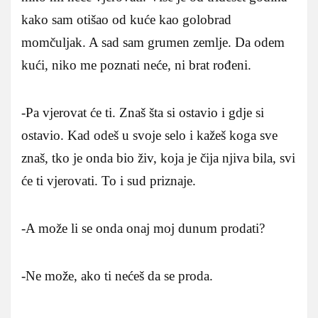
kako sam otišao od kuće kao golobrad
momčuljak. A sad sam grumen zemlje. Da odem
kući, niko me poznati neće, ni brat rođeni.
-Pa vjerovat će ti. Znaš šta si ostavio i gdje si
ostavio. Kad odeš u svoje selo i kažeš koga sve
znaš, tko je onda bio živ, koja je čija njiva bila, svi
će ti vjerovati. To i sud priznaje.
-A može li se onda onaj moj dunum prodati?
-Ne može, ako ti nećeš da se proda.