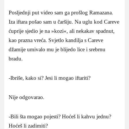
Posljednji put video sam ga prošlog Ramazana.
Iza iftara pošao sam u čaršiju. Na uglu kod Careve
ćuprije sjedio je na »kozi«, ali nekakav spadnut,
kao prazna vreća. Svjetlo kandilja s Careve
džamije umivalo mu je blijedo lice i srebrnu
bradu.
-Ibriše, kako si? Jesi li mogao iftariti?
Nije odgovarao.
-Bili šta mogao pojesti? Hoćeš li kahvu jednu?
Hoćeš li zadimiti?