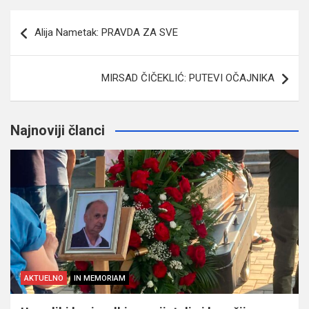
Navigacija
Alija Nametak: PRAVDA ZA SVE
članaka
MIRSAD ČIČEKLIĆ: PUTEVI OČAJNIKA
Najnoviji članci
AKTUELNO
IN MEMORIAM