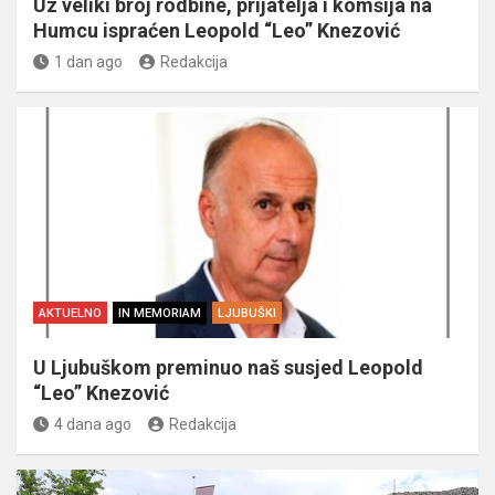
Uz veliki broj rodbine, prijatelja i komšija na
Humcu ispraćen Leopold “Leo” Knezović
1 dan ago
Redakcija
AKTUELNO
IN MEMORIAM
LJUBUŠKI
U Ljubuškom preminuo naš susjed Leopold
“Leo” Knezović
4 dana ago
Redakcija