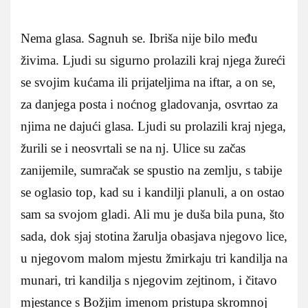
Nema glasa. Sagnuh se. Ibriša nije bilo među
živima. Ljudi su sigurno prolazili kraj njega žureći
se svojim kućama ili prijateljima na iftar, a on se,
za danjega posta i noćnog gladovanja, osvrtao za
njima ne dajući glasa. Ljudi su prolazili kraj njega,
žurili se i neosvrtali se na nj. Ulice su začas
zanijemile, sumračak se spustio na zemlju, s tabije
se oglasio top, kad su i kandilji planuli, a on ostao
sam sa svojom gladi. Ali mu je duša bila puna, što
sada, dok sjaj stotina žarulja obasjava njegovo lice,
u njegovom malom mjestu žmirkaju tri kandilja na
munari, tri kandilja s njegovim zejtinom, i čitavo
mjestance s Božjim imenom pristupa skromnoj