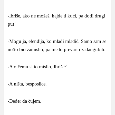
-Ibriše, ako ne možeš, hajde ti kući, pa dođi drugi
put!
-Mogu ja, efendija, ko mladi mladić. Samo sam se
nešto bio zamislio, pa me to prevari i zadangubih.
-A o čemu si to mislio, Ibriše?
-A ništa, besposlice.
-Deder da čujem.