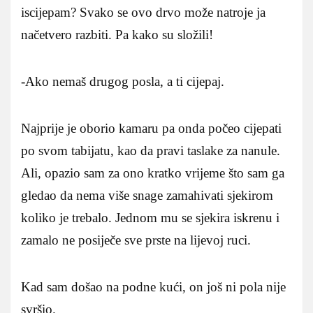
iscijepam? Svako se ovo drvo može natroje ja
načetvero razbiti. Pa kako su složili!
-Ako nemaš drugog posla, a ti cijepaj.
Najprije je oborio kamaru pa onda počeo cijepati
po svom tabijatu, kao da pravi taslake za nanule.
Ali, opazio sam za ono kratko vrijeme što sam ga
gledao da nema više snage zamahivati sjekirom
koliko je trebalo. Jednom mu se sjekira iskrenu i
zamalo ne posiječe sve prste na lijevoj ruci.
Kad sam došao na podne kući, on još ni pola nije
svršio.