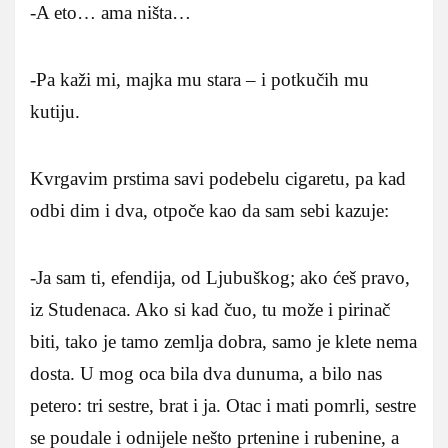
-A eto… ama ništa…
-Pa kaži mi, majka mu stara – i potkučih mu
kutiju.
Kvrgavim prstima savi podebelu cigaretu, pa kad
odbi dim i dva, otpoče kao da sam sebi kazuje:
-Ja sam ti, efendija, od Ljubuškog; ako ćeš pravo,
iz Studenaca. Ako si kad čuo, tu može i pirinač
biti, tako je tamo zemlja dobra, samo je klete nema
dosta. U mog oca bila dva dunuma, a bilo nas
petero: tri sestre, brat i ja. Otac i mati pomrli, sestre
se poudale i odnijele nešto prtenine i rubenine, a