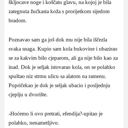
škljocave noge i koščatu glavu, na kojoj je bila
zategnuta žućkasta koža s prorijetkom sijedom
bradom.
Poznavao sam ga još dok mu nije bila iščezla
svaka snaga. Kupio sam kola bukovine i obazirao
se za kakvim bilo cjeparom, ali ga nije bilo kao za
inad. Dok je seljak istovarao kola, on se polahko
spuštao niz strmu ulicu sa alatom na ramenu.
Popričekao je dok je seljak ubacio i posljednju
cjeplju u dvorište.
-Hoćemo li ovo pretrati, efendija?-upitao je
polahko, nenametljivo.