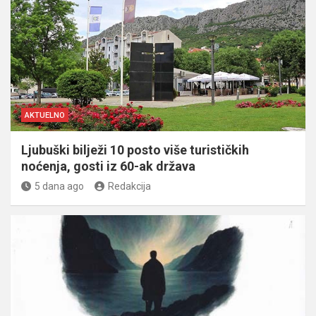
AKTUELNO
Ljubuški bilježi 10 posto više turističkih
noćenja, gosti iz 60-ak država
5 dana ago
Redakcija