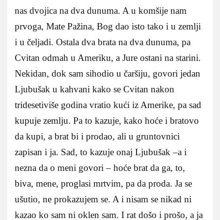
nas dvojica na dva dunuma. A u komšije nam
prvoga, Mate Pažina, Bog dao isto tako i u zemlji
i u čeljadi. Ostala dva brata na dva dunuma, pa
Cvitan odmah u Ameriku, a Jure ostani na starini.
Nekidan, dok sam sihodio u čaršiju, govori jedan
Ljubušak u kahvani kako se Cvitan nakon
tridesetiviše godina vratio kući iz Amerike, pa sad
kupuje zemlju. Pa to kazuje, kako hoće i bratovo
da kupi, a brat bi i prodao, ali u gruntovnici
zapisan i ja. Sad, to kazuje onaj Ljubušak –a i
nezna da o meni govori – hoće brat da ga, to,
biva, mene, proglasi mrtvim, pa da proda. Ja se
ušutio, ne prokazujem se. A i nisam se nikad ni
kazao ko sam ni oklen sam. I rat došo i prošo, a ja