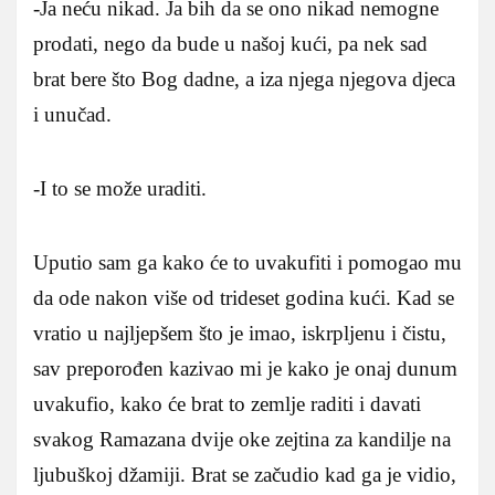
-Ja neću nikad. Ja bih da se ono nikad nemogne
prodati, nego da bude u našoj kući, pa nek sad
brat bere što Bog dadne, a iza njega njegova djeca
i unučad.
-I to se može uraditi.
Uputio sam ga kako će to uvakufiti i pomogao mu
da ode nakon više od trideset godina kući. Kad se
vratio u najljepšem što je imao, iskrpljenu i čistu,
sav preporođen kazivao mi je kako je onaj dunum
uvakufio, kako će brat to zemlje raditi i davati
svakog Ramazana dvije oke zejtina za kandilje na
ljubuškoj džamiji. Brat se začudio kad ga je vidio,