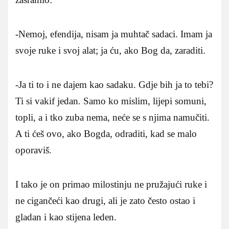
-Nemoj, efendija, nisam ja muhtač sadaci. Imam ja
svoje ruke i svoj alat; ja ću, ako Bog da, zaraditi.
-Ja ti to i ne dajem kao sadaku. Gdje bih ja to tebi?
Ti si vakif jedan. Samo ko mislim, lijepi somuni,
topli, a i tko zuba nema, neće se s njima namučiti.
A ti ćeš ovo, ako Bogda, odraditi, kad se malo
oporaviš.
I tako je on primao milostinju ne pružajući ruke i
ne cigančeći kao drugi, ali je zato često ostao i
gladan i kao stijena leden.