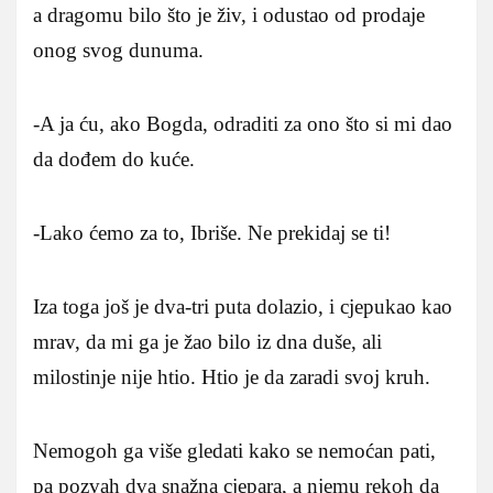
a dragomu bilo što je živ, i odustao od prodaje
onog svog dunuma.
-A ja ću, ako Bogda, odraditi za ono što si mi dao
da dođem do kuće.
-Lako ćemo za to, Ibriše. Ne prekidaj se ti!
Iza toga još je dva-tri puta dolazio, i cjepukao kao
mrav, da mi ga je žao bilo iz dna duše, ali
milostinje nije htio. Htio je da zaradi svoj kruh.
Nemogoh ga više gledati kako se nemoćan pati,
pa pozvah dva snažna cjepara, a njemu rekoh da