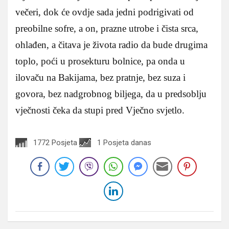
večeri, dok će ovdje sada jedni podrigivati od
preobilne sofre, a on, prazne utrobe i čista srca,
ohlađen, a čitava je života radio da bude drugima
toplo, poći u prosekturu bolnice, pa onda u
ilovaču na Bakijama, bez pratnje, bez suza i
govora, bez nadgrobnog biljega, da u predsoblju
vječnosti čeka da stupi pred Vječno svjetlo.
1772 Posjeta
1 Posjeta danas