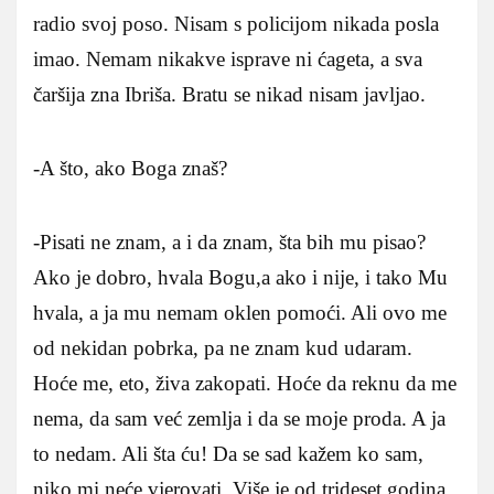
radio svoj poso. Nisam s policijom nikada posla
imao. Nemam nikakve isprave ni ćageta, a sva
čaršija zna Ibriša. Bratu se nikad nisam javljao.
-A što, ako Boga znaš?
-Pisati ne znam, a i da znam, šta bih mu pisao?
Ako je dobro, hvala Bogu,a ako i nije, i tako Mu
hvala, a ja mu nemam oklen pomoći. Ali ovo me
od nekidan pobrka, pa ne znam kud udaram.
Hoće me, eto, živa zakopati. Hoće da reknu da me
nema, da sam već zemlja i da se moje proda. A ja
to nedam. Ali šta ću! Da se sad kažem ko sam,
niko mi neće vjerovati. Više je od trideset godina