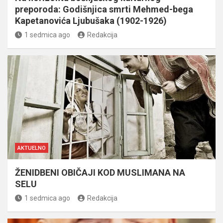
preporoda: Godišnjica smrti Mehmed-bega
Kapetanovića Ljubušaka (1902-1926)
1 sedmica ago
Redakcija
AKTUELNO
ŽENIDBENI OBIČAJI KOD MUSLIMANA NA
SELU
1 sedmica ago
Redakcija