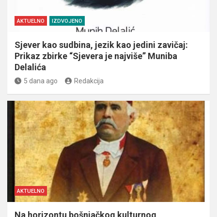
AKTUELNO
IZDVOJENO
Sjever kao sudbina, jezik kao jedini zavičaj:
Prikaz zbirke “Sjevera je najviše” Muniba
Delalića
5 dana ago
Redakcija
AKTUELNO
Na horizontu bošnjačkog kulturnog