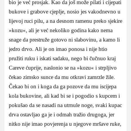
bio je već prosjak. Kao da još može pilati i cijepati
bukove i grabove cjeplje, nosio jes vakodnevno u
lijevoj ruci pilu, a na desnom ramenu preko sjekire
»kozu«, ali je već nekoliko godina kako nema
snage da prestruže gotovo ni slabovinu, a kamo li
jedro drvo. Ali je on imao ponosa i nije htio
pružiti ruku i iskati sadaku, nego bi čučnuo kraj
Careve ćuprije, naslonio se na »kozu« i strpljivo
čekao zimsko sunce da mu otkravi zamrzle žile.
Čekao bi on i koga da ga pozove da mu iscijepa
kola bukovine, ali kad bi se i pogodio s kupcem i
pokušao da se nasadi na utrnule noge, svaki kupac
drva ostavljao ga je i odmah tražio drugoga, jer
nitko nije imao povjerenja u njegove mršave ruke,