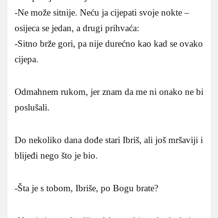
-Ne može sitnije. Neću ja cijepati svoje nokte –
osijeca se jedan, a drugi prihvaća:
-Sitno brže gori, pa nije durećno kao kad se ovako
cijepa.
Odmahnem rukom, jer znam da me ni onako ne bi
poslušali.
Do nekoliko dana dođe stari Ibriš, ali još mršaviji i
blijeđi nego što je bio.
-Šta je s tobom, Ibriše, po Bogu brate?