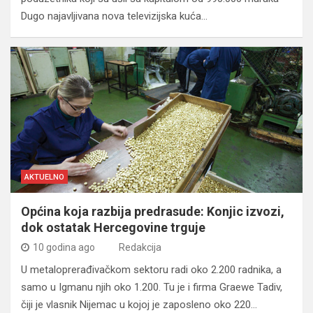
Dugo najavljivana nova televizijska kuća…
AKTUELNO
Općina koja razbija predrasude: Konjic izvozi,
dok ostatak Hercegovine trguje
10 godina ago
Redakcija
U metaloprerađivačkom sektoru radi oko 2.200 radnika, a
samo u Igmanu njih oko 1.200. Tu je i firma Graewe Tadiv,
čiji je vlasnik Nijemac u kojoj je zaposleno oko 220…