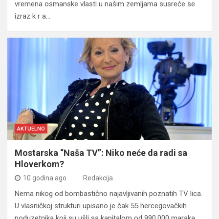
vremena osmanske vlasti u našim zemljama susreće se
izraz k r a…
AKTUELNO
Mostarska “Naša TV”: Niko neće da radi sa
Hloverkom?
10 godina ago
Redakcija
Nema nikog od bombastično najavljivanih poznatih TV lica.
U vlasničkoj strukturi upisano je čak 55 hercegovačkih
poduzetnika koji su ušli sa kapitalom od 990.000 maraka