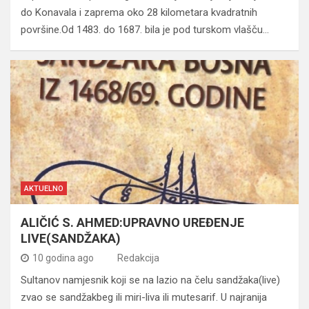
do Konavala i zaprema oko 28 kilometara kvadratnih
površine.Od 1483. do 1687. bila je pod turskom vlašču…
AKTUELNO
ALIČIĆ S. AHMED:UPRAVNO UREĐENJE
LIVE(SANDŽAKA)
10 godina ago
Redakcija
Sultanov namjesnik koji se na lazio na čelu sandžaka(live)
zvao se sandžakbeg ili miri-liva ili mutesarif. U najranija