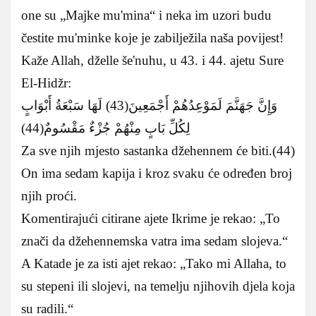
one su „Majke mu'mina“ i neka im uzori budu
čestite mu'minke koje je zabilježila naša povijest!
Kaže Allah, dželle še'nuhu, u 43. i 44. ajetu Sure
El-Hidžr:
وَإِنَّ جَهَنَّمَ لَمَوْعِدُهُمْ أَجْمَعِينَ(43) لَهَا سَبْعَةُ أَبْوَابٍ
لِكُلِّ بَابٍ مِنْهُمْ جُزْءٌ مَقْسُومٌ(44)
Za sve njih mjesto sastanka džehennem će biti.(44)
On ima sedam kapija i kroz svaku će određen broj
njih proći.
Komentirajući citirane ajete Ikrime je rekao: „To
znači da džehennemska vatra ima sedam slojeva.“
A Katade je za isti ajet rekao: „Tako mi Allaha, to
su stepeni ili slojevi, na temelju njihovih djela koja
su radili.“