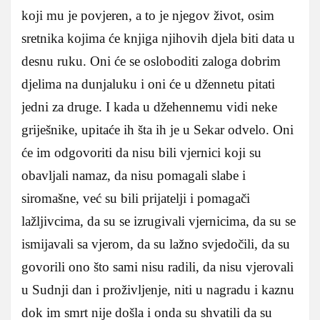
koji mu je povjeren, a to je njegov život, osim
sretnika kojima će knjiga njihovih djela biti data u
desnu ruku. Oni će se osloboditi zaloga dobrim
djelima na dunjaluku i oni će u džennetu pitati
jedni za druge. I kada u džehennemu vidi neke
griješnike, upitaće ih šta ih je u Sekar odvelo. Oni
će im odgovoriti da nisu bili vjernici koji su
obavljali namaz, da nisu pomagali slabe i
siromašne, već su bili prijatelji i pomagači
lažljivcima, da su se izrugivali vjernicima, da su se
ismijavali sa vjerom, da su lažno svjedočili, da su
govorili ono što sami nisu radili, da nisu vjerovali
u Sudnji dan i proživljenje, niti u nagradu i kaznu
dok im smrt nije došla i onda su shvatili da su