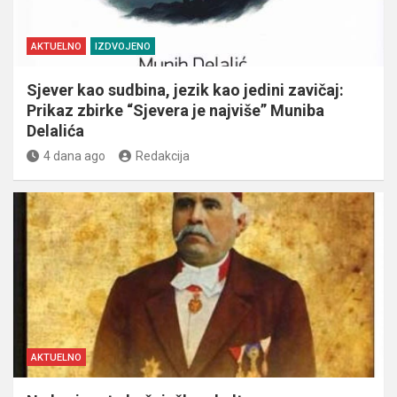
AKTUELNO
IZDVOJENO
Sjever kao sudbina, jezik kao jedini zavičaj:
Prikaz zbirke “Sjevera je najviše” Muniba
Delalića
4 dana ago
Redakcija
AKTUELNO