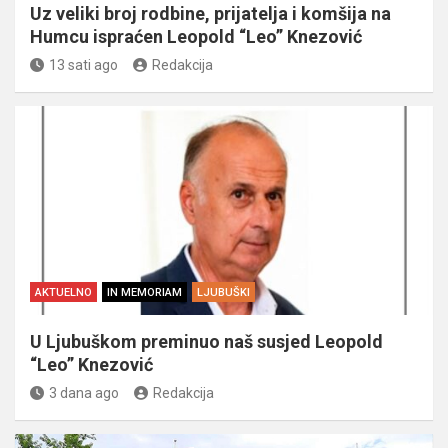
Uz veliki broj rodbine, prijatelja i komšija na
Humcu ispraćen Leopold “Leo” Knezović
13 sati ago
Redakcija
AKTUELNO
IN MEMORIAM
LJUBUŠKI
U Ljubuškom preminuo naš susjed Leopold
“Leo” Knezović
3 dana ago
Redakcija