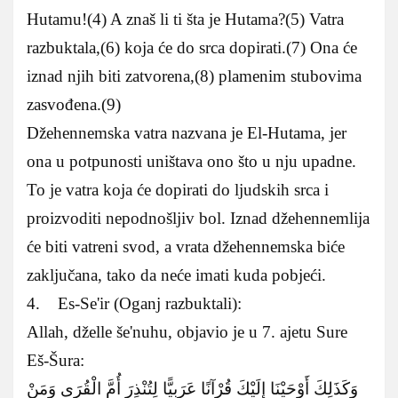
Hutamu!(4) A znaš li ti šta je Hutama?(5) Vatra
razbuktala,(6) koja će do srca dopirati.(7) Ona će
iznad njih biti zatvorena,(8) plamenim stubovima
zasvođena.(9)
Džehennemska vatra nazvana je El-Hutama, jer
ona u potpunosti uništava ono što u nju upadne.
To je vatra koja će dopirati do ljudskih srca i
proizvoditi nepodnošljiv bol. Iznad džehennemlija
će biti vatreni svod, a vrata džehennemska biće
zaključana, tako da neće imati kuda pobjeći.
4. Es-Se'ir (Oganj razbuktali):
Allah, dželle še'nuhu, objavio je u 7. ajetu Sure
Eš-Šura:
وَكَذَلِكَ أَوْحَيْنَا إِلَيْكَ قُرْآنًا عَرَبِيًّا لِتُنْذِرَ أُمَّ الْقُرَى وَمَنْ