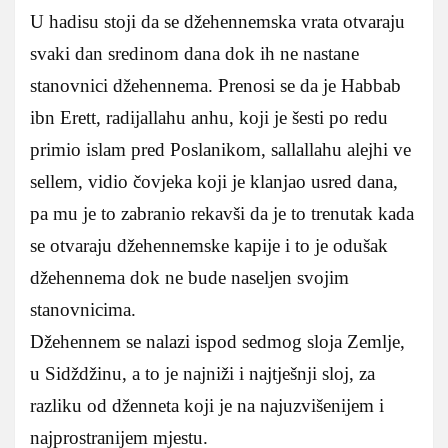
U hadisu stoji da se džehennemska vrata otvaraju
svaki dan sredinom dana dok ih ne nastane
stanovnici džehennema. Prenosi se da je Habbab
ibn Erett, radijallahu anhu, koji je šesti po redu
primio islam pred Poslanikom, sallallahu alejhi ve
sellem, vidio čovjeka koji je klanjao usred dana,
pa mu je to zabranio rekavši da je to trenutak kada
se otvaraju džehennemske kapije i to je odušak
džehennema dok ne bude naseljen svojim
stanovnicima.
Džehennem se nalazi ispod sedmog sloja Zemlje,
u Sidždžinu, a to je najniži i najtješnji sloj, za
razliku od dženneta koji je na najuzvišenijem i
najprostranijem mjestu.