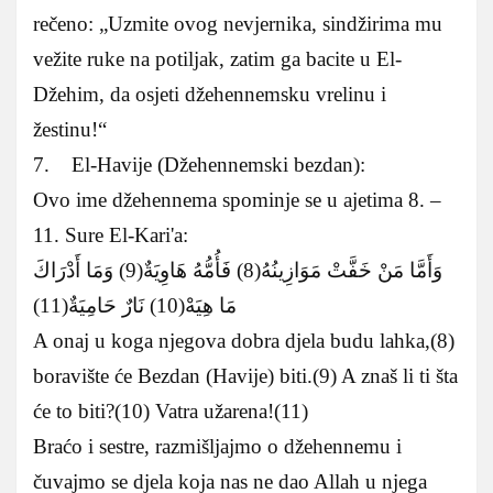
rečeno: „Uzmite ovog nevjernika, sindžirima mu
vežite ruke na potiljak, zatim ga bacite u El-
Džehim, da osjeti džehennemsku vrelinu i
žestinu!“
7. El-Havije (Džehennemski bezdan):
Ovo ime džehennema spominje se u ajetima 8. –
11. Sure El-Kari'a:
وَأَمَّا مَنْ خَفَّتْ مَوَازِينُهُ(8) فَأُمُّهُ هَاوِيَةٌ(9) وَمَا أَدْرَاكَ
مَا هِيَهْ(10) نَارٌ حَامِيَةٌ(11)
A onaj u koga njegova dobra djela budu lahka,(8)
boravište će Bezdan (Havije) biti.(9) A znaš li ti šta
će to biti?(10) Vatra užarena!(11)
Braćo i sestre, razmišljajmo o džehennemu i
čuvajmo se djela koja nas ne dao Allah u njega