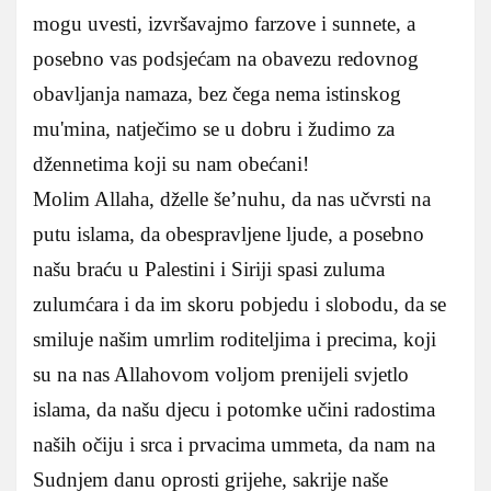
mogu uvesti, izvršavajmo farzove i sunnete, a
posebno vas podsjećam na obavezu redovnog
obavljanja namaza, bez čega nema istinskog
mu'mina, natječimo se u dobru i žudimo za
džennetima koji su nam obećani!
Molim Allaha, dželle še’nuhu, da nas učvrsti na
putu islama, da obespravljene ljude, a posebno
našu braću u Palestini i Siriji spasi zuluma
zulumćara i da im skoru pobjedu i slobodu, da se
smiluje našim umrlim roditeljima i precima, koji
su na nas Allahovom voljom prenijeli svjetlo
islama, da našu djecu i potomke učini radostima
naših očiju i srca i prvacima ummeta, da nam na
Sudnjem danu oprosti grijehe, sakrije naše