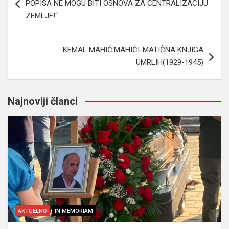
POPISA NE MOGU BITI OSNOVA ZA CENTRALIZACIJU
ZEMLJE!“
KEMAL MAHIĆ:MAHIĆI-MATIČNA KNJIGA
UMRLIH(1929-1945)
Najnoviji članci
AKTUELNO
IN MEMORIAM