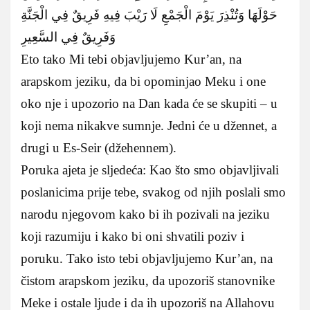
حَوْلَهَا وَتُنْذِرَ يَوْمَ الْجَمْعِ لَا رَيْبَ فِيهِ فَرِيقٌ فِي الْجَنَّةِ
وَفَرِيقٌ فِي السَّعِيرِ
Eto tako Mi tebi objavljujemo Kur’an, na
arapskom jeziku, da bi opominjao Meku i one
oko nje i upozorio na Dan kada će se skupiti – u
koji nema nikakve sumnje. Jedni će u džennet, a
drugi u Es-Seir (džehennem).
Poruka ajeta je sljedeća: Kao što smo objavljivali
poslanicima prije tebe, svakog od njih poslali smo
narodu njegovom kako bi ih pozivali na jeziku
koji razumiju i kako bi oni shvatili poziv i
poruku. Tako isto tebi objavljujemo Kur’an, na
čistom arapskom jeziku, da upozoriš stanovnike
Meke i ostale ljude i da ih upozoriš na Allahovu