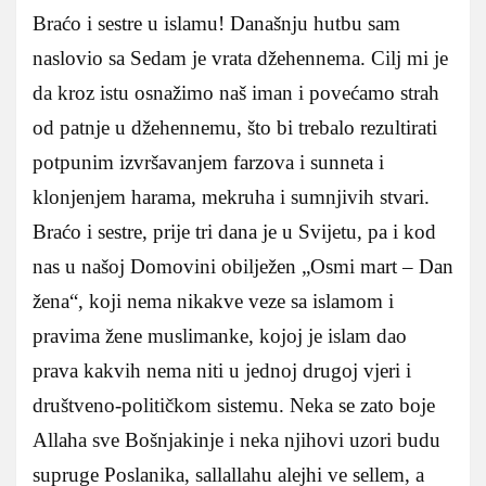
Braćo i sestre u islamu! Današnju hutbu sam
naslovio sa Sedam je vrata džehennema. Cilj mi je
da kroz istu osnažimo naš iman i povećamo strah
od patnje u džehennemu, što bi trebalo rezultirati
potpunim izvršavanjem farzova i sunneta i
klonjenjem harama, mekruha i sumnjivih stvari.
Braćo i sestre, prije tri dana je u Svijetu, pa i kod
nas u našoj Domovini obilježen „Osmi mart – Dan
žena“, koji nema nikakve veze sa islamom i
pravima žene muslimanke, kojoj je islam dao
prava kakvih nema niti u jednoj drugoj vjeri i
društveno-političkom sistemu. Neka se zato boje
Allaha sve Bošnjakinje i neka njihovi uzori budu
supruge Poslanika, sallallahu alejhi ve sellem, a