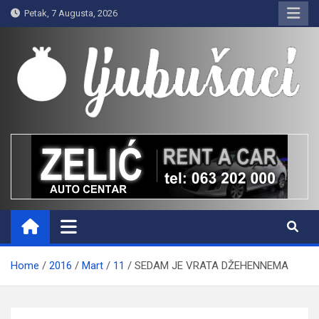
Skip
Petak, 7 Augusta, 2026
to
content
Ljubušaci
Svom voljenom gradu
Home
2016
Mart
11
SEDAM JE VRATA DŽEHENNEMA