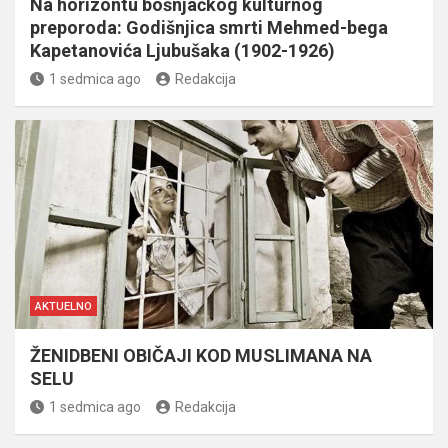
Na horizontu bošnjačkog kulturnog
preporoda: Godišnjica smrti Mehmed-bega
Kapetanovića Ljubušaka (1902-1926)
1 sedmica ago
Redakcija
AKTUELNO
ŽENIDBENI OBIČAJI KOD MUSLIMANA NA
SELU
1 sedmica ago
Redakcija