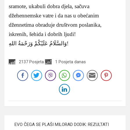
sramote, ukabuli dobra djela, sačuva
džehennemske vatre i da nas u obećanim
džennetima obraduje društvom poslanika,
iskrenih, šehida i dobrih ljudi!
وَالسَّلَامُ عَلَيْكُمْ وَرَحْمَةُ اللهِ!
2137 Posjeta
1 Posjeta danas
Navigacija
EVO ČEGA SE PLAŠI MILORAD DODIK: REZULTATI
članaka