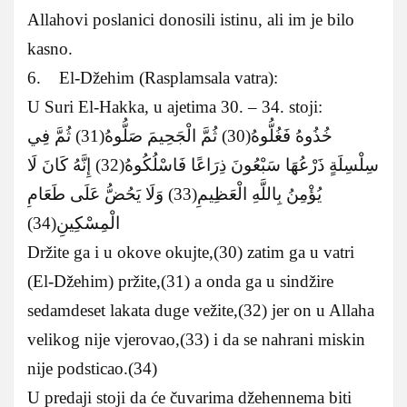
Allahovi poslanici donosili istinu, ali im je bilo
kasno.
6. El-Džehim (Rasplamsala vatra):
U Suri El-Hakka, u ajetima 30. – 34. stoji:
خُذُوهُ فَغُلُّوهُ(30) ثُمَّ الْجَحِيمَ صَلُّوهُ(31) ثُمَّ فِي
سِلْسِلَةٍ ذَرْعُهَا سَبْعُونَ ذِرَاعًا فَاسْلُكُوهُ(32) إِنَّهُ كَانَ لَا
يُؤْمِنُ بِاللَّهِ الْعَظِيمِ(33) وَلَا يَحُضُّ عَلَى طَعَامِ
الْمِسْكِينِ(34)
Držite ga i u okove okujte,(30) zatim ga u vatri
(El-Džehim) pržite,(31) a onda ga u sindžire
sedamdeset lakata duge vežite,(32) jer on u Allaha
velikog nije vjerovao,(33) i da se nahrani miskin
nije podsticao.(34)
U predaji stoji da će čuvarima džehennema biti