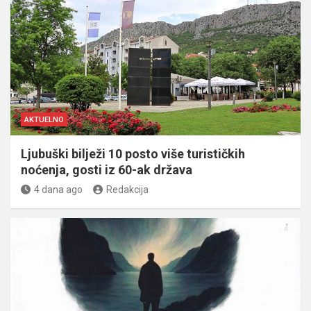
AKTUELNO
Ljubuški bilježi 10 posto više turističkih
noćenja, gosti iz 60-ak država
4 dana ago
Redakcija