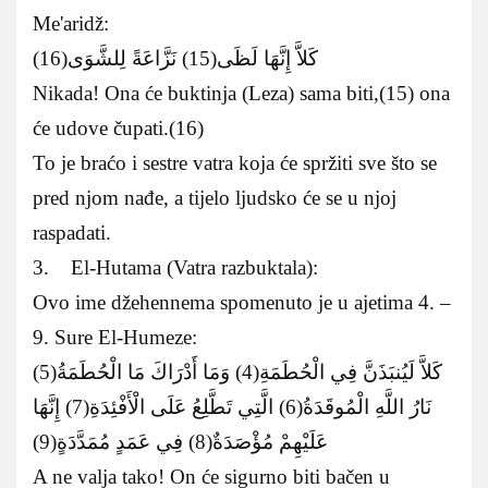
Me'aridž:
كَلاَّ إِنَّهَا لَظَى(15) نَزَّاعَةً لِلشَّوَى(16)
Nikada! Ona će buktinja (Leza) sama biti,(15) ona
će udove čupati.(16)
To je braćo i sestre vatra koja će spržiti sve što se
pred njom nađe, a tijelo ljudsko će se u njoj
raspadati.
3. El-Hutama (Vatra razbuktala):
Ovo ime džehennema spomenuto je u ajetima 4. –
9. Sure El-Humeze:
كَلاَّ لَيُنبَذَنَّ فِي الْحُطَمَةِ(4) وَمَا أَدْرَاكَ مَا الْحُطَمَةُ(5)
نَارُ اللَّهِ الْمُوقَدَةُ(6) الَّتِي تَطَّلِعُ عَلَى الْأَفْئِدَةِ(7) إِنَّهَا
عَلَيْهِمْ مُؤْصَدَةٌ(8) فِي عَمَدٍ مُمَدَّدَةٍ(9)
A ne valja tako! On će sigurno biti bačen u