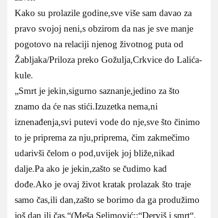
Kako su prolazile godine,sve više sam davao za
pravo svojoj neni,s obzirom da nas je sve manje
pogotovo na relaciji njenog životnog puta od
Žabljaka/Priloza preko Gožulja,Crkvice do Lalića-
kule.
„Smrt je jekin,sigurno saznanje,jedino za što
znamo da će nas stići.Izuzetka nema,ni
iznenađenja,svi putevi vode do nje,sve što činimo
to je priprema za nju,priprema, čim zakmečimo
udarivši čelom o pod,uvijek joj bliže,nikad
dalje.Pa ako je jekin,zašto se čudimo kad
dođe.Ako je ovaj život kratak prolazak što traje
samo čas,ili dan,zašto se borimo da ga produžimo
još dan ili čas.“(Meša Selimović::“Derviš i smrt“.