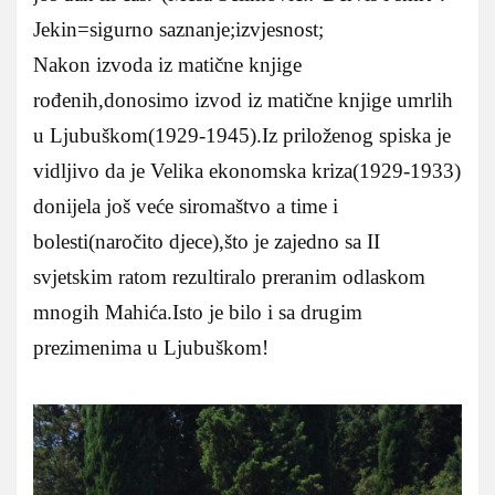
Jekin=sigurno saznanje;izvjesnost;
Nakon izvoda iz matične knjige
rođenih,donosimo izvod iz matične knjige umrlih
u Ljubuškom(1929-1945).Iz priloženog spiska je
vidljivo da je Velika ekonomska kriza(1929-1933)
donijela još veće siromaštvo a time i
bolesti(naročito djece),što je zajedno sa II
svjetskim ratom rezultiralo preranim odlaskom
mnogih Mahića.Isto je bilo i sa drugim
prezimenima u Ljubuškom!