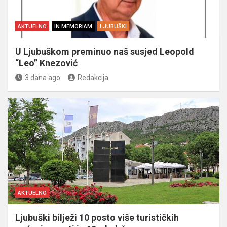
AKTUELNO
IN MEMORIAM
LJUBUŠKI
U Ljubuškom preminuo naš susjed Leopold
“Leo” Knezović
3 dana ago
Redakcija
AKTUELNO
Ljubuški bilježi 10 posto više turističkih