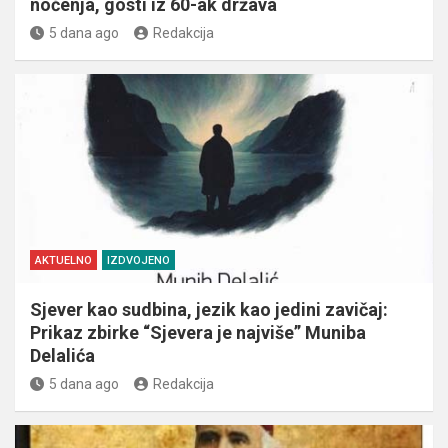
noćenja, gosti iz 60-ak država
5 dana ago
Redakcija
AKTUELNO
IZDVOJENO
Sjever kao sudbina, jezik kao jedini zavičaj:
Prikaz zbirke “Sjevera je najviše” Muniba
Delalića
5 dana ago
Redakcija