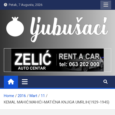
Skip
Petak, 7 Augusta, 2026
to
content
Ljubušaci
Svom voljenom gradu
Home
2016
Mart
11
KEMAL MAHIĆ:MAHIĆI-MATIČNA KNJIGA UMRLIH(1929-1945)