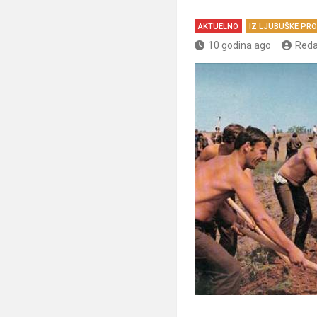
AKTUELNO
IZ LJUBUŠKE PR
10 godina ago
Reda