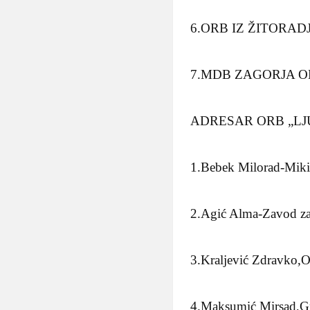
6.ORB IZ ŽITORAD
7.MDB ZAGORJA O
ADRESAR ORB „LJ
1.Bebek Milorad-Mi
2.Agić Alma-Zavod za 
3.Kraljević Zdravko
4.Maksumić Mirsad,G