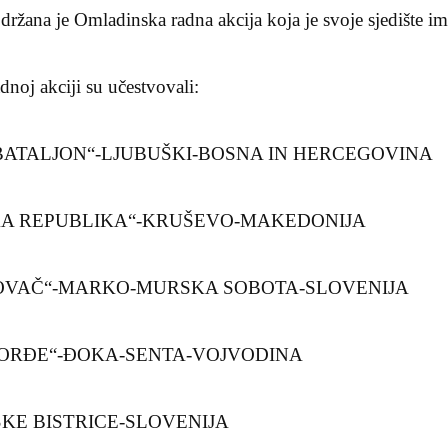
žana je Omladinska radna akcija koja je svoje sjedište im
noj akciji su učestvovali:
 BATALJON“-LJUBUŠKI-BOSNA IN HERCEGOVINA
KA REPUBLIKA“-KRUŠEVO-MAKEDONIJA
KOVAČ“-MARKO-MURSKA SOBOTA-SLOVENIJA
ĐORĐE“-ĐOKA-SENTA-VOJVODINA
SKE BISTRICE-SLOVENIJA