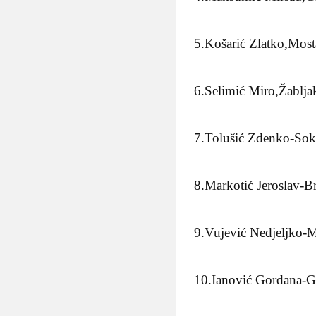
5.Košarić Zlatko,Most
6.Selimić Miro,Žablja
7.Tolušić Zdenko-Sok
8.Markotić Jeroslav-B
9.Vujević Nedjeljko-M
10.Ianović Gordana-G