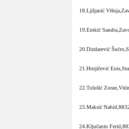
18.Ljiljanić Višnja,Za
19.Emkić Sandra,Zavo
20.Dizdarević Šućro,
21.Hrnjičević Enis,St
22.Tolušić Zoran,Viti
23.Maksić Nahid,8832
24.Ključanin Ferid,88