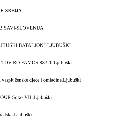
JE-SRBIJA
B SAVI-SLOVENIJA
UBUŠKI BATALJON“-LJUBUŠKI
ki.TDV RO FAMOS,88320 Ljubuški
vaspit.ženske djece i omladine,Ljubuški
,OOUR Soko-VIL,Ljubuški
radska-Ljubuški