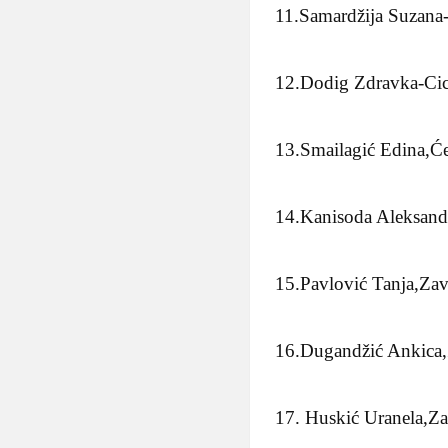
11.Samardžija Suzana-
12.Dodig Zdravka-Cic
13.Smailagić Edina,Će
14.Kanisoda Aleksand
15.Pavlović Tanja,Zav
16.Dugandžić Ankica,
17. Huskić Uranela,Za