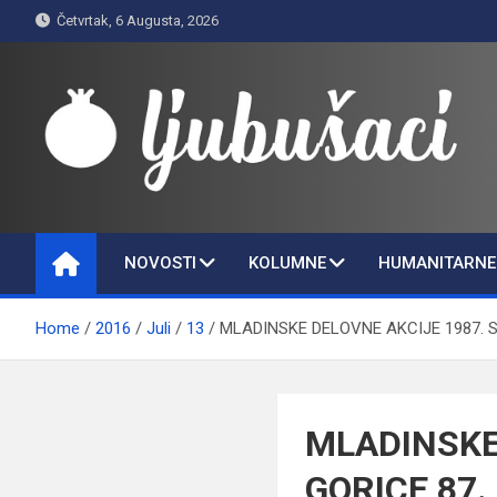
Skip
Četvrtak, 6 Augusta, 2026
to
content
Ljubušaci
Svom voljenom gradu
NOVOSTI
KOLUMNE
HUMANITARNE 
Home
2016
Juli
13
MLADINSKE DELOVNE AKCIJE 1987. 
MLADINSKE
GORICE 87.