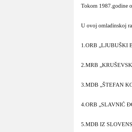
Tokom 1987.godine odr
U ovoj omladinskoj rad
1.ORB „LJUBUŠKI
2.MRB „KRUŠEVS
3.MDB „ŠTEFAN 
4.ORB „SLAVNIĆ 
5.MDB IZ SLOVEN