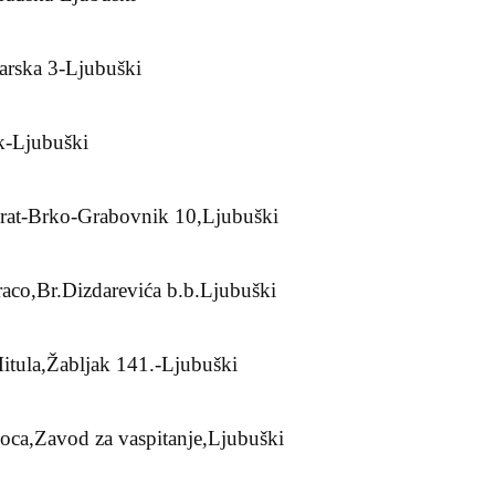
arska 3-Ljubuški
k-Ljubuški
rat-Brko-Grabovnik 10,Ljubuški
raco,Br.Dizdarevića b.b.Ljubuški
itula,Žabljak 141.-Ljubuški
oca,Zavod za vaspitanje,Ljubuški