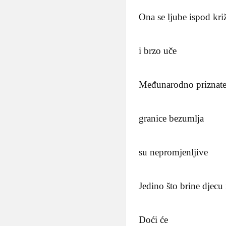
Ona se ljube ispod kri
i brzo uče
Međunarodno priznat
granice bezumlja
su nepromjenljive
Jedino što brine djec
Doći će