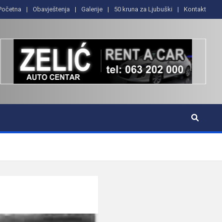
Početna
Obavještenja
Galerije
50 kruna za Ljubuški
Kontakt