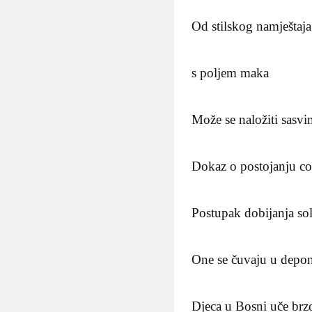
Od stilskog namještaj
s poljem maka
Može se naložiti sasvi
Dokaz o postojanju co
Postupak dobijanja sol
One se čuvaju u depon
Djeca u Bosni uče brz