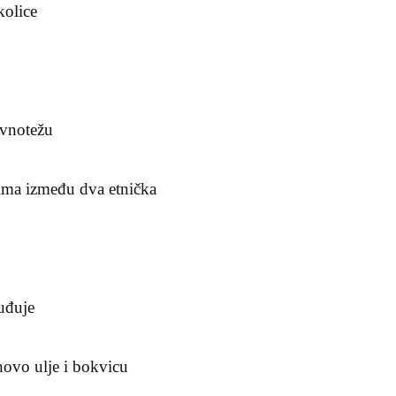
kolice
ravnotežu
jima između dva etnička
uđuje
anovo ulje i bokvicu