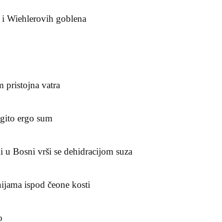
a i Wiehlerovih goblena
m pristojna vatra
gito ergo sum
i u Bosni vrši se dehidracijom suza
ijama ispod čeone kosti
o