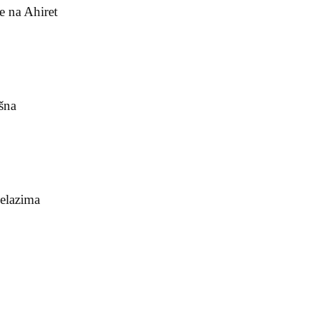
e na Ahiret
šna
jelazima