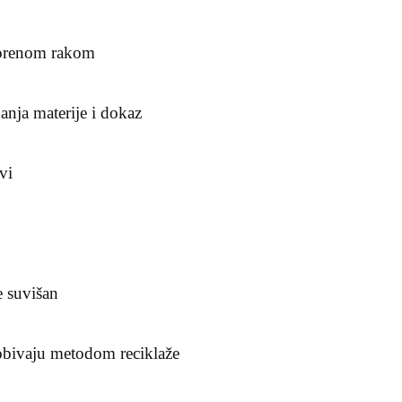
vorenom rakom
ganja materije i dokaz
ivi
e suvišan
obivaju metodom reciklaže