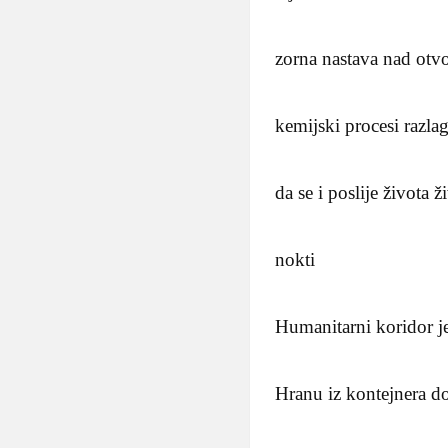
zorna nastava nad ot
kemijski procesi razla
da se i poslije života ž
nokti
Humanitarni koridor j
Hranu iz kontejnera d