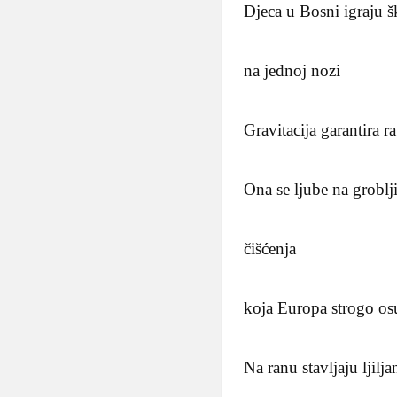
Djeca u Bosni igraju š
na jednoj nozi
Gravitacija garantira 
Ona se ljube na grobl
čišćenja
koja Europa strogo os
Na ranu stavljaju ljilj