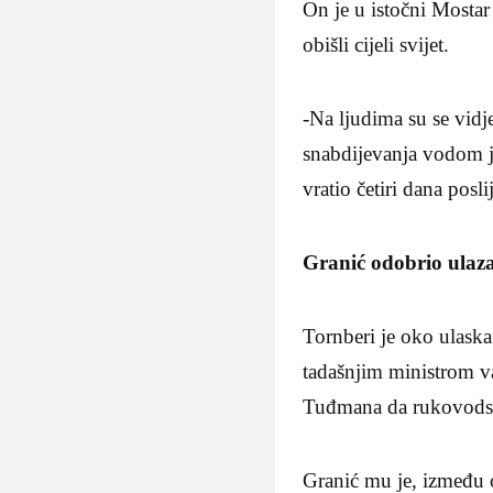
On je u istočni Mostar
obišli cijeli svijet.
-Na ljudima su se vidj
snabdijevanja vodom je
vratio četiri dana po
Granić odobrio ula
Tornberi je oko ulask
tadašnjim ministrom v
Tuđmana da rukovodst
Granić mu je, između 