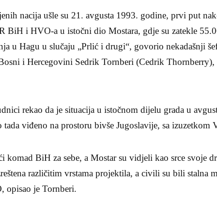
enih nacija ušle su 21. avgusta 1993. godine, prvi put na
R BiH i HVO-a u istočni dio Mostara, gdje su zatekle 55.000
a u Hagu u slučaju „Prlić i drugi“, govorio nekadašnji šef
osni i Hercegovini Sedrik Tornberi (Cedrik Thornberry), 
udnici rekao da je situacija u istočnom dijelu grada u avgu
o tada viđeno na prostoru bivše Jugoslavije, sa izuzetkom
jeći komad BiH za sebe, a Mostar su vidjeli kao srce svoje 
reštena različitim vrstama projektila, a civili su bili stalna me
, opisao je Tornberi.