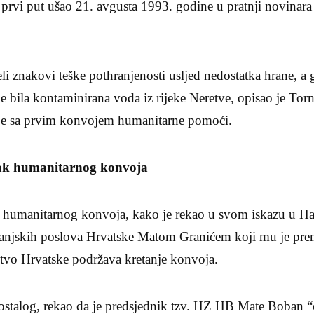
 prvi put ušao 21. avgusta 1993. godine u pratnji novinara 
eli znakovi teške pothranjenosti usljed nedostatka hrane, a 
 bila kontaminirana voda iz rijeke Neretve, opisao je Torn
slije sa prvim konvojem humanitarne pomoći.
zak humanitarnog konvoja
a humanitarnog konvoja, kako je rekao u svom iskazu u Ha
anjskih poslova Hrvatske Matom Granićem koji mu je pren
vo Hrvatske podržava kretanje konvoja.
ostalog, rekao da je predsjednik tzv. HZ HB Mate Boban 