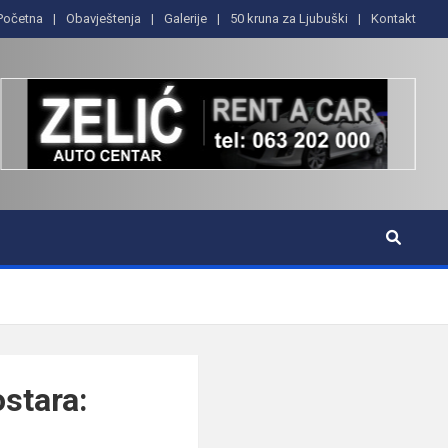
Početna
Obavještenja
Galerije
50 kruna za Ljubuški
Kontakt
stara: