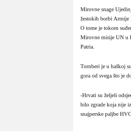
Mirovne snage Ujedinj
žestokih borbi Armije 
O tome je tokom suđenj
Mirovne misije UN u B
Patria.
Tornberi je u haškoj s
gora od svega što je d
-Hrvati su željeli ods
bilo zgrade koja nije iz
snajperske paljbe HVO