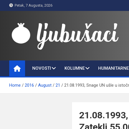
Skip
Petak, 7 Augusta, 2026
to
content
Ljubušaci
Svom voljenom gradu
NOVOSTI
KOLUMNE
HUMANITARNE 
Home
2016
August
21
21.08.1993, Snage UN ušle u istočni 
21.08.1993,
Zatekli 55.00