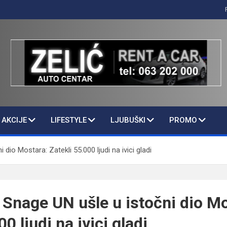
AKCIJE
LIFESTYLE
LJUBUŠKI
PROMO
dio Mostara: Zatekli 55.000 ljudi na ivici gladi
 Snage UN ušle u istočni dio Mo
0 ljudi na ivici gladi