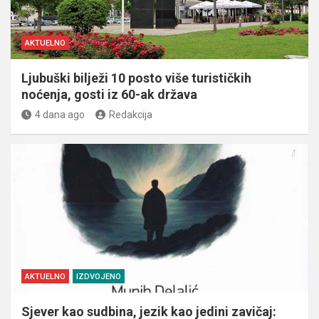
AKTUELNO
Ljubuški bilježi 10 posto više turističkih
noćenja, gosti iz 60-ak država
4 dana ago
Redakcija
AKTUELNO
IZDVOJENO
Sjever kao sudbina, jezik kao jedini zavičaj: