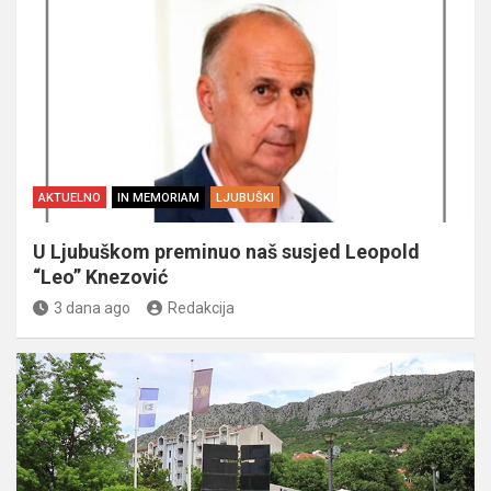
AKTUELNO
IN MEMORIAM
LJUBUŠKI
U Ljubuškom preminuo naš susjed Leopold
“Leo” Knezović
3 dana ago
Redakcija