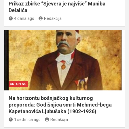
Prikaz zbirke “Sjevera je najviše” Muniba
Delalića
4 dana ago
Redakcija
AKTUELNO
Na horizontu bošnjačkog kulturnog
preporoda: Godišnjica smrti Mehmed-bega
Kapetanovića Ljubušaka (1902-1926)
1 sedmica ago
Redakcija