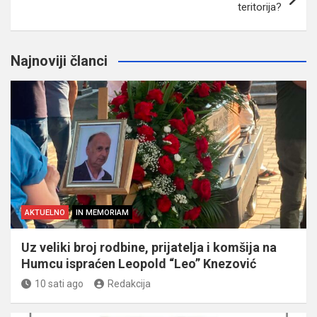
teritorija?
Najnoviji članci
AKTUELNO
IN MEMORIAM
Uz veliki broj rodbine, prijatelja i komšija na
Humcu ispraćen Leopold “Leo” Knezović
10 sati ago
Redakcija