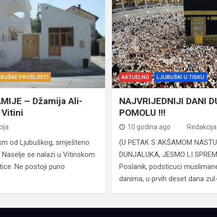
UBUŠKE PROŠLOSTI
AKTUELNO
LJUBUŠKI U TISKU
JE – Džamija Ali-
NAJVRIJEDNIJI DANI 
Vitini
POMOLU !!!
ija
10 godina ago
Redakcija
7 km od Ljubuškog, smješteno
(U PETAK S AKŠAMOM NASTU
. Naselje se nalazi u Vitinskom
DUNJALUKA, JESMO LI SPREMNI
oštice. Ne postoji puno
Poslanik, podsticuci muslimane
danima, u prvih deset dana zul