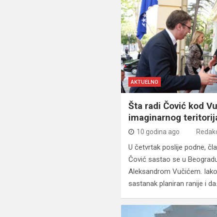
AKTUELNO
Šta radi Čović kod V
imaginarnog teritorij
10 godina ago
Redakc
U četvrtak poslije podne, č
Čović sastao se u Beogradu
Aleksandrom Vučićem. Iako j
sastanak planiran ranije i d