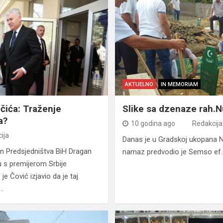
AKTUELNO
IN MEMORIAM
učića: Traženje
Slike sa dzenaze rah.
a?
10 godina ago
Redakcija
ija
Danas je u Gradskoj ukopana
lan Predsjedništva BiH Dragan
namaz predvodio je Semso e
 s premijerom Srbije
e Čović izjavio da je taj
a…