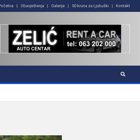
Početna
Obavještenja
Galerije
50 kruna za Ljubuški
Kontakt