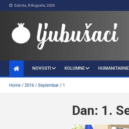
Skip
Subota, 8 Augusta, 2026
to
content
Ljubušaci
Svom voljenom gradu
NOVOSTI
KOLUMNE
HUMANITARNE 
Home
2016
Septembar
1
Dan:
1. S