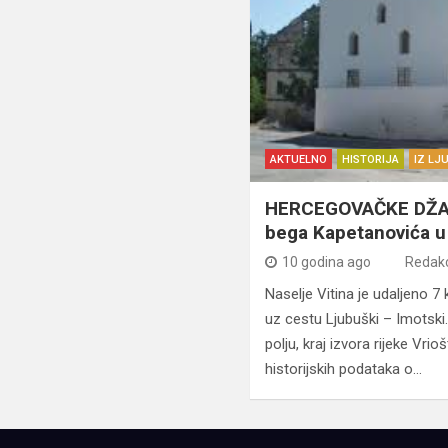
AKTUELNO
HISTORIJA
IZ LJ
HERCEGOVAČKE DŽAMI
bega Kapetanovića u 
10 godina ago
Redakc
Naselje Vitina je udaljeno 
uz cestu Ljubuški – Imotski
polju, kraj izvora rijeke Vri
historijskih podataka o…