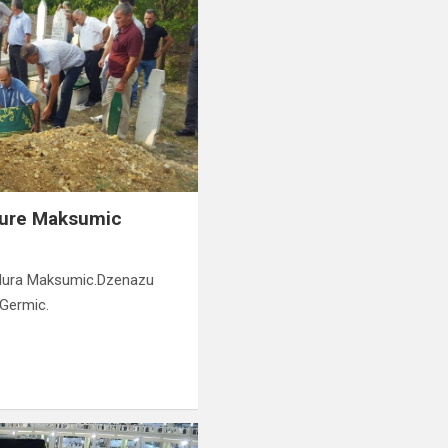
Nure Maksumic
 Nura Maksumic.Dzenazu
f.Germic.