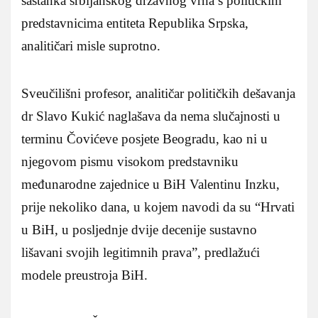
sastanka srbijanskog državnog vrha s političkim
predstavnicima entiteta Republika Srpska,
analitičari misle suprotno.
Sveučilišni profesor, analitičar političkih dešavanja
dr Slavo Kukić naglašava da nema slučajnosti u
terminu Čovićeve posjete Beogradu, kao ni u
njegovom pismu visokom predstavniku
međunarodne zajednice u BiH Valentinu Inzku,
prije nekoliko dana, u kojem navodi da su “Hrvati
u BiH, u posljednje dvije decenije sustavno
lišavani svojih legitimnih prava”, predlažući
modele preustroja BiH.