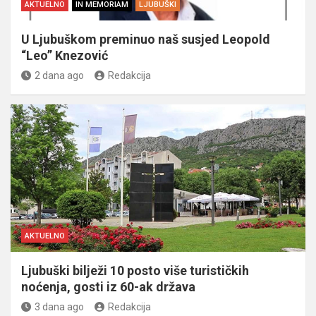
AKTUELNO
IN MEMORIAM
LJUBUŠKI
U Ljubuškom preminuo naš susjed Leopold
“Leo” Knezović
2 dana ago
Redakcija
AKTUELNO
Ljubuški bilježi 10 posto više turističkih
noćenja, gosti iz 60-ak država
3 dana ago
Redakcija