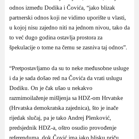
odnos između Dodika i Čovića, “jako blizak
partnerski odnos koji ne vidimo uporište u vlasti,
u kojoj nisu zajedno niti na jednom nivou, tako da
to već dugo godina ostavlja prostora za
špekulacije o tome na čemu se zasniva taj odnos”.
“Pretpostavljamo da su to neke međusobne usluge
i da je sada došao red na Čovića da vrati uslugu
Dodiku. On je čak ušao u nekakvo
razmimoilaženje mišljenja sa HDZ-om Hrvatske
(Hrvatska demokratska zajednica), što je inače
rijedak slučaj, pa je tako Andrej Plenković,
predsjednik HDZ-a, oštro osudio provođenje
referenduma, dok Čović ima jako blisku priču