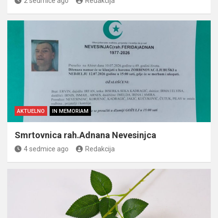
2 sedmice ago
Redakcija
AKTUELNO
IN MEMORIAM
Smrtovnica rah.Adnana Nevesinjca
4 sedmice ago
Redakcija