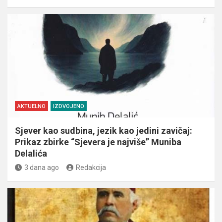
AKTUELNO
IZDVOJENO
Sjever kao sudbina, jezik kao jedini zavičaj:
Prikaz zbirke “Sjevera je najviše” Muniba
Delalića
3 dana ago
Redakcija