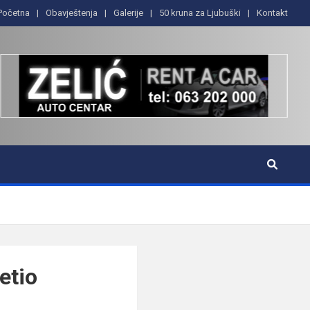
Početna
Obavještenja
Galerije
50 kruna za Ljubuški
Kontakt
etio