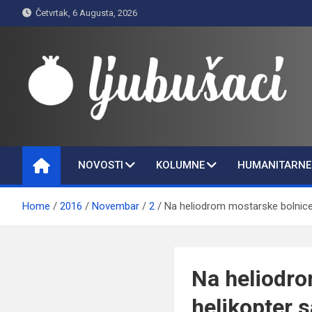
Skip
Četvrtak, 6 Augusta, 2026
to
content
Ljubušaci
Svom voljenom gradu
NOVOSTI
KOLUMNE
HUMANITARNE 
Home
2016
Novembar
2
Na heliodrom mostarske bolnice 
Na heliodro
helikopter 