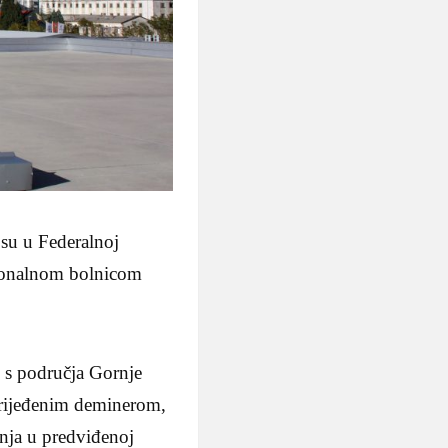
su u Federalnoj
ntonalnom bolnicom
 s područja Gornje
vrijeđenim deminerom,
nja u predviđenoj