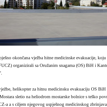
pješno okončana vježba hitne medicinske evakuacije, koju 
e (FUCZ) organizirali sa Oružanim snagama (OS) BiH i Ka
”.
vježbe, helikopter za hitnu medicinsku evakuaciju OS BiH
 Mostara sletio na heliodrom mostarske bolnice s teško po
-a a s ciljem njegovog uspješnog medicinskog zbrinjava