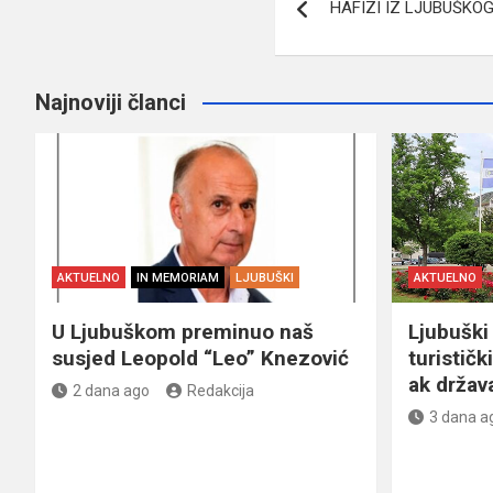
HAFIZI IZ LJUBUŠKO
članaka
Najnoviji članci
AKTUELNO
IN MEMORIAM
LJUBUŠKI
AKTUELNO
U Ljubuškom preminuo naš
Ljubuški 
susjed Leopold “Leo” Knezović
turističk
ak držav
2 dana ago
Redakcija
3 dana a