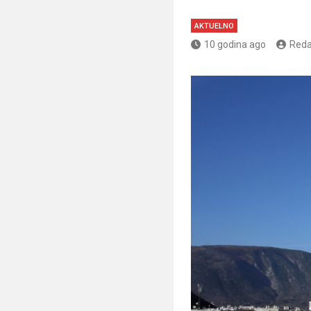
AKTUELNO
10 godina ago
Reda