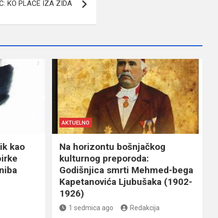
: KO PLAČE IZA ZIDA
AKTUELNO
ik kao
Na horizontu bošnjačkog
birke
kulturnog preporoda:
niba
Godišnjica smrti Mehmed-bega
Kapetanovića Ljubušaka (1902-
1926)
1 sedmica ago
Redakcija