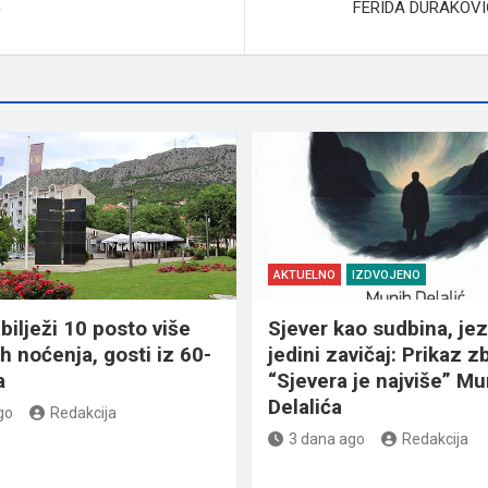
G
FERIDA DURAKOVIĆ
AKTUELNO
IZDVOJENO
bilježi 10 posto više
Sjever kao sudbina, jez
ih noćenja, gosti iz 60-
jedini zavičaj: Prikaz z
a
“Sjevera je najviše” Mu
Delalića
go
Redakcija
3 dana ago
Redakcija