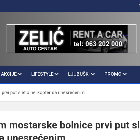
AKCIJE
LIFESTYLE
LJUBUŠKI
PROMO
prvi put sletio helikopter sa unesrećenim
m mostarske bolnice prvi put sl
sa unesrećenim