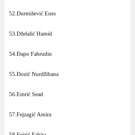
52.Durmišević Enes
53.Dželalić Hamid
54.Đapo Fahrudin
55.Đozić Nurdžihana
56.Emrić Sead
57.Fejzagić Amira
58.Fejzić Fahira