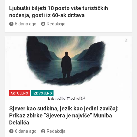
Ljubuški bilježi 10 posto više turističkih
noćenja, gosti iz 60-ak država
5 dana ago
Redakcija
AKTUELNO
IZDVOJENO
Sjever kao sudbina, jezik kao jedini zavičaj:
Prikaz zbirke “Sjevera je najviše” Muniba
Delalića
6 dana ago
Redakcija