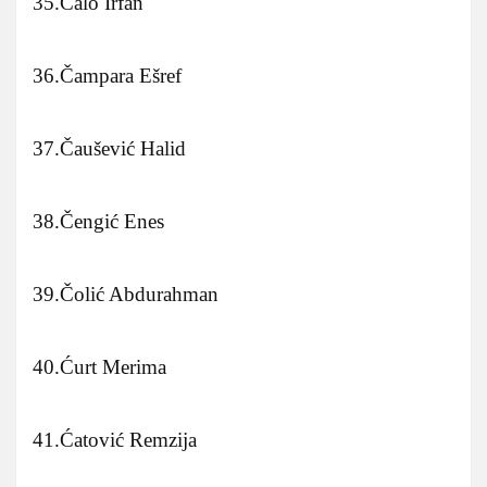
35.Čalo Irfan
36.Čampara Ešref
37.Čaušević Halid
38.Čengić Enes
39.Čolić Abdurahman
40.Ćurt Merima
41.Ćatović Remzija