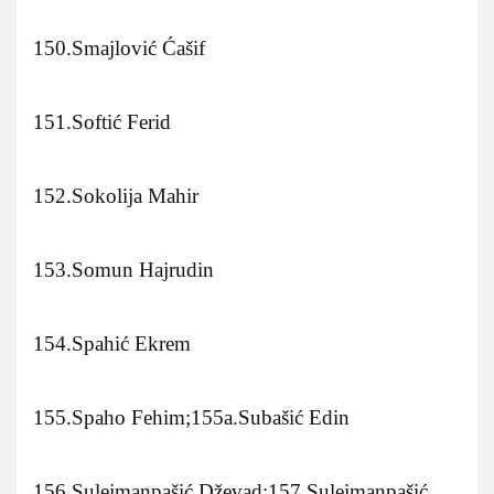
150.Smajlović Ćašif
151.Softić Ferid
152.Sokolija Mahir
153.Somun Hajrudin
154.Spahić Ekrem
155.Spaho Fehim;155a.Subašić Edin
156.Sulejmanpašić Dževad;157.Sulejmanpašić