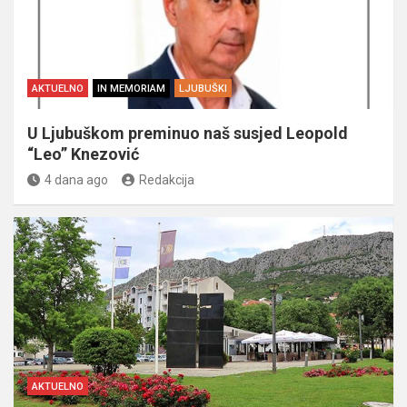
AKTUELNO
IN MEMORIAM
LJUBUŠKI
U Ljubuškom preminuo naš susjed Leopold
“Leo” Knezović
4 dana ago
Redakcija
AKTUELNO