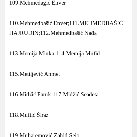
109.Mehmedagić Enver
110.Mehmedbašić Enver;111.MEHMEDBAŠIĆ
HAJRUDIN;112.Mehmedbašić Nađa
113.Memija Minka;114.Memija Mufid
115.Metiljević Ahmet
116.Midžić Faruk;117.Midžić Seadeta
118.Muftić Širaz
119.Muharemović Zahid Sejo