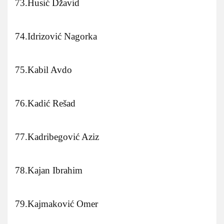
73.Husić Džavid
74.Idrizović Nagorka
75.Kabil Avdo
76.Kadić Rešad
77.Kadribegović Aziz
78.Kajan Ibrahim
79.Kajmaković Omer