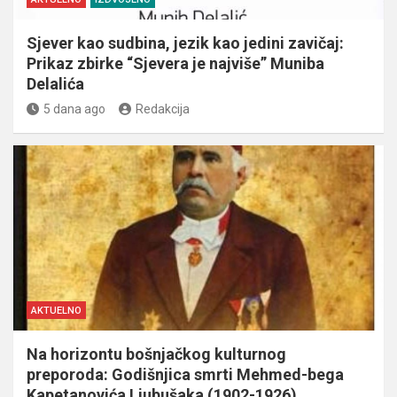
Sjever kao sudbina, jezik kao jedini zavičaj:
Prikaz zbirke “Sjevera je najviše” Muniba
Delalića
5 dana ago
Redakcija
AKTUELNO
Na horizontu bošnjačkog kulturnog
preporoda: Godišnjica smrti Mehmed-bega
Kapetanovića Ljubušaka (1902-1926)