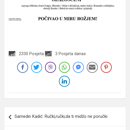
2330 Posjeta
3 Posjeta danas
Navigacija
Samedin Kadić: Ručki,ručki,da ti midžo ne poručki
članaka