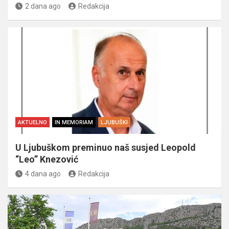
2 dana ago
Redakcija
AKTUELNO
IN MEMORIAM
LJUBUŠKI
U Ljubuškom preminuo naš susjed Leopold
“Leo” Knezović
4 dana ago
Redakcija