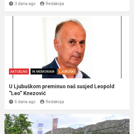
3 dana ago
Redakcija
AKTUELNO
IN MEMORIAM
LJUBUŠKI
U Ljubuškom preminuo naš susjed Leopold
“Leo” Knezović
6 dana ago
Redakcija