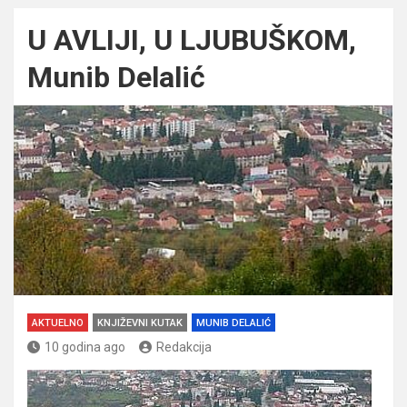
U AVLIJI, U LJUBUŠKOM,
Munib Delalić
AKTUELNO
KNJIŽEVNI KUTAK
MUNIB DELALIĆ
10 godina ago
Redakcija