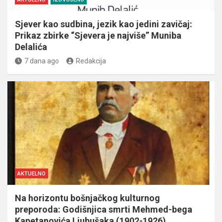
Sjever kao sudbina, jezik kao jedini zavičaj:
Prikaz zbirke “Sjevera je najviše” Muniba
Delalića
7 dana ago
Redakcija
AKTUELNO
Na horizontu bošnjačkog kulturnog
preporoda: Godišnjica smrti Mehmed-bega
Kapetanovića Ljubušaka (1902-1926)