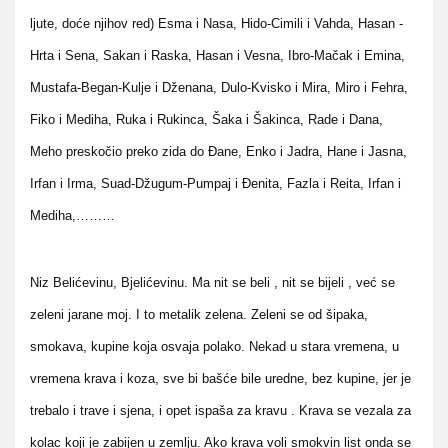
ljute, doće njihov red) Esma i Nasa, Hido-Cimili i Vahda, Hasan -
Hrta i Sena, Sakan i Raska, Hasan i Vesna, Ibro-Mačak i Emina,
Mustafa-Began-Kulje i Dženana, Dulo-Kvisko i Mira, Miro i Fehra,
Fiko i Mediha, Ruka i Rukinca, Šaka i Šakinca, Rade i Dana,
Meho preskočio preko zida do Đane, Enko i Jadra, Hane i Jasna,
Irfan i Irma, Suad-Džugum-Pumpaj i Đenita, Fazla i Reita, Irfan i
Mediha,………
Niz Belićevinu, Bjelićevinu. Ma nit se beli , nit se bijeli , već se
zeleni jarane moj. I to metalik zelena. Zeleni se od šipaka,
smokava, kupine koja osvaja polako. Nekad u stara vremena, u
vremena krava i koza, sve bi bašće bile uredne, bez kupine, jer je
trebalo i trave i sjena, i opet ispaša za kravu . Krava se vezala za
kolac koji je zabijen u zemlju. Ako krava voli smokvin list onda se