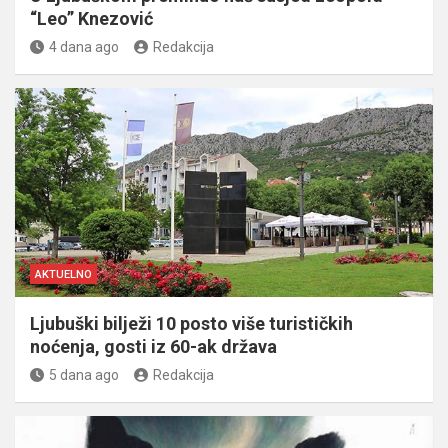
“Leo” Knezović
4 dana ago
Redakcija
AKTUELNO
Ljubuški bilježi 10 posto više turističkih
noćenja, gosti iz 60-ak država
5 dana ago
Redakcija