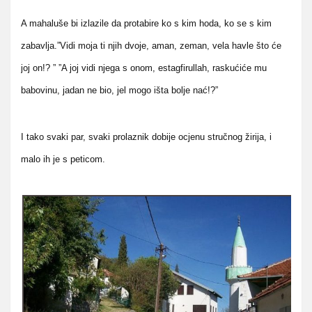
A mahaluše bi izlazile da protabire ko s kim hoda, ko se s kim
zabavlja.”Vidi moja ti njih dvoje, aman, zeman, vela havle što će
joj on!? ” ”A joj vidi njega s onom, estagfirullah, raskućiće mu
babovinu, jadan ne bio, jel mogo išta bolje nać!?”
I tako svaki par, svaki prolaznik dobije ocjenu stručnog žirija, i
malo ih je s peticom.