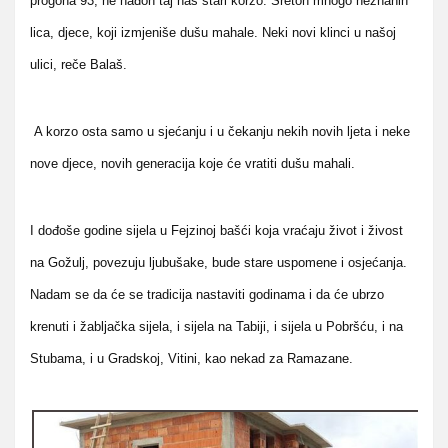
progona 93, ne nađoh taj naš stari korzo. Sretoh mnogo neznanih
lica, djece, koji izmjeniše dušu mahale. Neki novi klinci u našoj
ulici, reče Balaš.
A korzo osta samo u sjećanju i u čekanju nekih novih ljeta i neke
nove djece, novih generacija koje će vratiti dušu mahali.
I dođoše godine sijela u Fejzinoj bašći koja vraćaju život i živost
na Gožulj, povezuju ljubušake, bude stare uspomene i osjećanja.
Nadam se da će se tradicija nastaviti godinama i da će ubrzo
krenuti i žabljačka sijela, i sijela na Tabiji, i sijela u Pobršću, i na
Stubama, i u Gradskoj, Vitini, kao nekad za Ramazane.