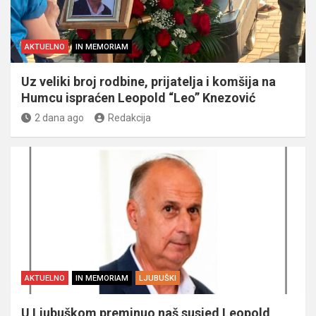
AKTUELNO
IN MEMORIAM
Uz veliki broj rodbine, prijatelja i komšija na
Humcu ispraćen Leopold “Leo” Knezović
2 dana ago
Redakcija
AKTUELNO
IN MEMORIAM
LJUBUŠKI
U Ljubuškom preminuo naš susjed Leopold