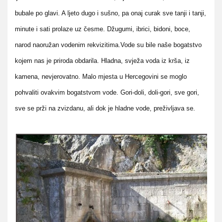
bubale po glavi. A ljeto dugo i sušno, pa onaj curak sve tanji i tanji,
minute i sati prolaze uz česme. Džugumi, ibrici, bidoni, boce,
narod naoružan vodenim rekvizitima.Vode su bile naše bogatstvo
kojem nas je priroda obdarila. Hladna, svježa voda iz krša, iz
kamena, nevjerovatno. Malo mjesta u Hercegovini se moglo
pohvaliti ovakvim bogatstvom vode. Gori-doli, doli-gori, sve gori,
sve se prži na zvizdanu, ali dok je hladne vode, preživljava se.