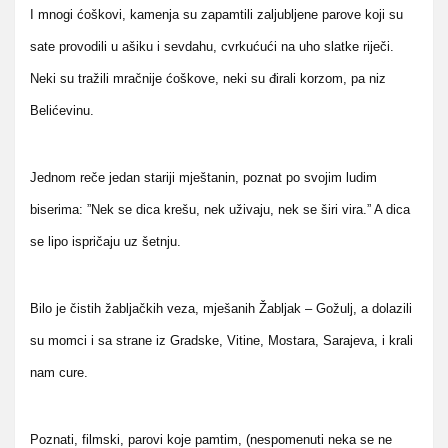
I mnogi ćoškovi, kamenja su zapamtili zaljubljene parove koji su
sate provodili u ašiku i sevdahu, cvrkućući na uho slatke riječi.
Neki su tražili mračnije ćoškove, neki su đirali korzom, pa niz
Belićevinu.
Jednom reče jedan stariji mještanin, poznat po svojim ludim
biserima: ”Nek se dica krešu, nek uživaju, nek se širi vira.” A dica
se lipo ispričaju uz šetnju.
Bilo je čistih žabljačkih veza, mješanih Žabljak – Gožulj, a dolazili
su momci i sa strane iz Gradske, Vitine, Mostara, Sarajeva, i krali
nam cure.
Poznati, filmski, parovi koje pamtim, (nespomenuti neka se ne