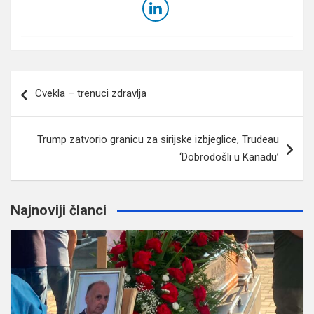
Navigacija
Cvekla – trenuci zdravlja
članaka
Trump zatvorio granicu za sirijske izbjeglice, Trudeau
‘Dobrodošli u Kanadu’
Najnoviji članci