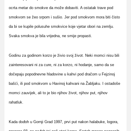
ocrta metar do smokve da može dobaviti. A ostatak trave pod
smokvom se žeo srpom i sušio. Jer pod smokvom mora biti čisto
da bi se kupile polusuhe smokvice koje vjetar obori na zemlju.
Svaka smokva je bila vrijedna, ne smije propasti.
Godinu za godinom korzo je
živio svoj život. Neki momci nisu bili
zainteresovani ni za cure, ni za korzo, ni hodanje, samo da se
dočepaju popodnevne hladovine u kahvi pod dračom u Fejzinoj
bašći, ili pod smokvom u Havinoj kahvani na Žabljaku. I ostadoše
momci zauvijek, ali to je bio njihov život, njihov put, njihov
rahatluk.
Kada dođoh u Gornji Grad 1997, prvi put nakon halabuke, logora,