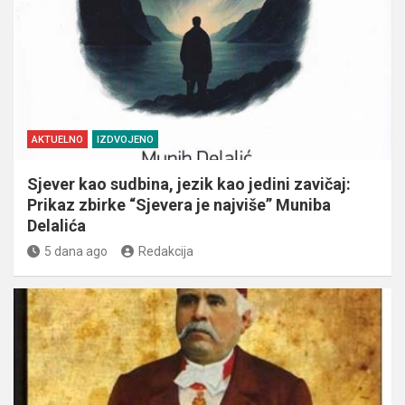
AKTUELNO
IZDVOJENO
Sjever kao sudbina, jezik kao jedini zavičaj:
Prikaz zbirke “Sjevera je najviše” Muniba
Delalića
5 dana ago
Redakcija