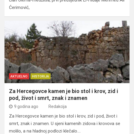
Ćerimović,
AKTUELNO
HISTORIJA
Za Hercegovce kamen je bio stol i krov, zid i
pod, život i smrt, znak i znamen
9 godina ago
Redakcija
Za Hercegovce kamen je bio stol i krov, zid i pod, život i
smrt, znak i znamen. U sjeni kamenih zidova i krovova se
molilo, a na hladnoj podlozi klečalo.…