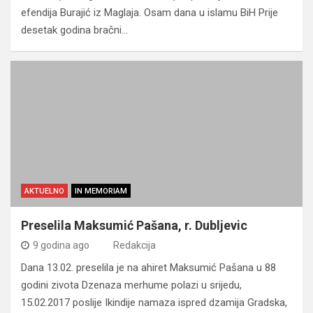
efendija Burajić iz Maglaja. Osam dana u islamu BiH Prije
desetak godina bračni…
AKTUELNO
IN MEMORIAM
Preselila Maksumić Pašana, r. Dubljevic
9 godina ago
Redakcija
Dana 13.02. preselila je na ahiret Maksumić Pašana u 88
godini zivota Dzenaza merhume polazi u srijedu,
15.02.2017 poslije Ikindije namaza ispred dzamija Gradska,