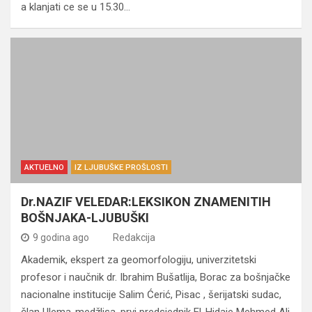
a klanjati ce se u 15.30…
AKTUELNO
IZ LJUBUŠKE PROŠLOSTI
Dr.NAZIF VELEDAR:LEKSIKON ZNAMENITIH
BOŠNJAKA-LJUBUŠKI
9 godina ago
Redakcija
Akademik, ekspert za geomorfologiju, univerzitetski
profesor i naučnik dr. Ibrahim Bušatlija, Borac za bošnjačke
nacionalne institucije Salim Ćerić, Pisac , šerijatski sudac,
član Ulema-medžlisa, prvi predsjednik El-Hidaje Mehmed Ali