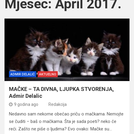
Mjesec:
April 2017.
ADMIR DELALIĆ
AKTUELNO
MAČKE – TA DIVNA, LJUPKA STVORENJA,
Admir Delalic
9 godina ago
Redakcija
Nedavno sam nekome obećao priču o mačkama. Nemojte
se čuditi – baš o mačkama. Šta je sada poeti? neko će
reći. Zašto ne piše o ljudima? Evo ovako: Mačke su…