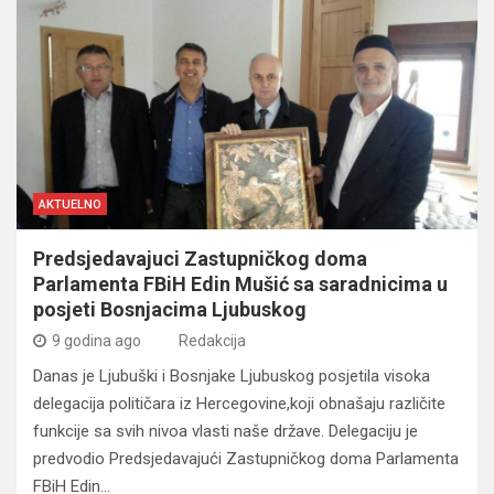
AKTUELNO
Predsjedavajuci Zastupničkog doma
Parlamenta FBiH Edin Mušić sa saradnicima u
posjeti Bosnjacima Ljubuskog
9 godina ago
Redakcija
Danas je Ljubuški i Bosnjake Ljubuskog posjetila visoka
delegacija političara iz Hercegovine,koji obnašaju različite
funkcije sa svih nivoa vlasti naše države. Delegaciju je
predvodio Predsjedavajući Zastupničkog doma Parlamenta
FBiH Edin…