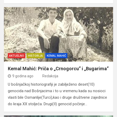
AKTUELNO
HISTORIJA
KEMAL MAHIĆ
Kemal Mahić: Priča o „Crnogorcu“ i „Bugarima“
9 godina ago
Redakcija
U bošnjačkoj historiografiji je zabilježeno deset(10)
genocida nad Bošnjacima i to u vremenu kada su nosioci
vlasti bile Osmanlije(Turci),kao i druge društvene zajednice
do kraja XX stoljeća. Drugi(II) genocid počinje…