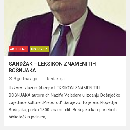
AKTUELNO
HISTORIJA
SANDŽAK – LEKSIKON ZNAMENITIH
BOŠNJAKA
9 godina ago
Redakcija
Uskoro izlazi iz štampa LEKSIKON ZNAMENITIH
BOŠNJAKA autora dr. Nazifa Veledara u izdanju Bošnjačke
zajednice kulture „Preporod“ Sarajevo. To je enciklopedija
Bošnjaka, preko 1300 znamenitih Bošnjaka kao posebnih
bibliotečkih jedinica,…