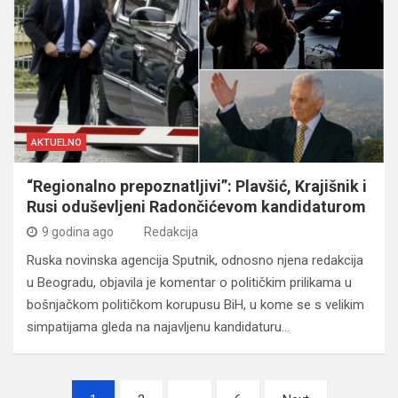
AKTUELNO
“Regionalno prepoznatljivi”: Plavšić, Krajišnik i
Rusi oduševljeni Radončićevom kandidaturom
9 godina ago
Redakcija
Ruska novinska agencija Sputnik, odnosno njena redakcija
u Beogradu, objavila je komentar o političkim prilikama u
bošnjačkom političkom korupusu BiH, u kome se s velikim
simpatijama gleda na najavljenu kandidaturu…
Navigacija