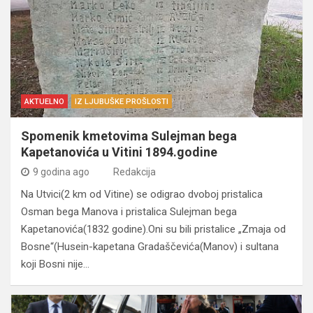
AKTUELNO
IZ LJUBUŠKE PROŠLOSTI
Spomenik kmetovima Sulejman bega
Kapetanovića u Vitini 1894.godine
9 godina ago
Redakcija
Na Utvici(2 km od Vitine) se odigrao dvoboj pristalica
Osman bega Manova i pristalica Sulejman bega
Kapetanovića(1832 godine).Oni su bili pristalice „Zmaja od
Bosne“(Husein-kapetana Gradaščevića(Manov) i sultana
koji Bosni nije…