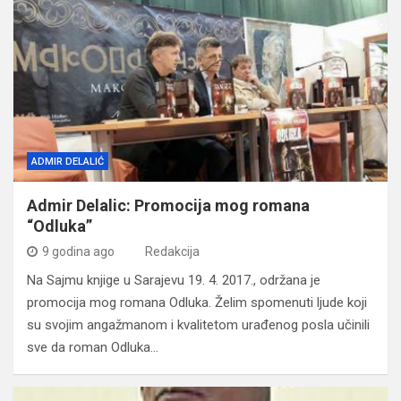
ADMIR DELALIĆ
Admir Delalic: Promocija mog romana
“Odluka”
9 godina ago
Redakcija
Na Sajmu knjige u Sarajevu 19. 4. 2017., održana je
promocija mog romana Odluka. Želim spomenuti ljude koji
su svojim angažmanom i kvalitetom urađenog posla učinili
sve da roman Odluka…