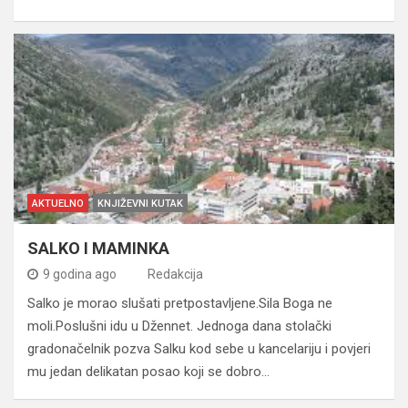
AKTUELNO
KNJIŽEVNI KUTAK
SALKO I MAMINKA
9 godina ago
Redakcija
Salko je morao slušati pretpostavljene.Sila Boga ne
moli.Poslušni idu u Džennet. Jednoga dana stolački
gradonačelnik pozva Salku kod sebe u kancelariju i povjeri
mu jedan delikatan posao koji se dobro…