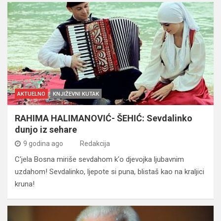
AKTUELNO
KNJIŽEVNI KUTAK
RAHIMA HALIMANOVIĆ- ŠEHIĆ: Sevdalinko
dunjo iz sehare
9 godina ago
Redakcija
C'jela Bosna miriše sevdahom k'o djevojka ljubavnim
uzdahom! Sevdalinko, ljepote si puna, blistaš kao na kraljici
kruna!