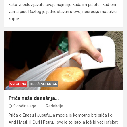
kako vi oslovljavate svoje najmilije kada im pišete i kad oni
vama pišu.Razlog je jednostavan:u ovoj nesreći,u masakru
koji je…
AKTUELNO
KNJIŽEVNI KUTAK
Priča naša današnja…
9 godina ago
Redakcija
Priča o Enesu i Jusufu…a mogla je komotno biti priča i o
Anti i Mati, ili Đuri i Petru… sve je to isto, a još bi veći efekat