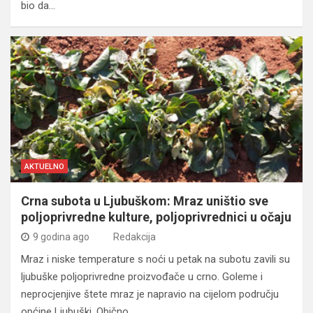
bio da…
AKTUELNO
Crna subota u Ljubuškom: Mraz uništio sve
poljoprivredne kulture, poljoprivrednici u očaju
9 godina ago
Redakcija
Mraz i niske temperature s noći u petak na subotu zavili su
ljubuške poljoprivredne proizvođače u crno. Goleme i
neprocjenjive štete mraz je napravio na cijelom području
općine Ljubuški. Obično…