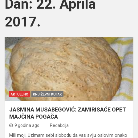
Dan:
22. Aprila
2017.
AKTUELNO
KNJIŽEVNI KUTAK
JASMINA MUSABEGOVIĆ: ZAMIRISAĆE OPET
MAJČINA POGAČA
9 godina ago
Redakcija
Mili moji, Uzimam sebi slobodu da vas sviju oslovim onako