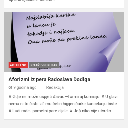
AKTUELNO
KNJIŽEVNI KUTAK
Aforizmi iz pera Radoslava Dodiga
9 godina ago
Redakcija
# Gdje ne može uspjeti đavao—formiraj komisiju. # U glavi
nema ni tri čiste-al’ mu četiri higijeničarke kancelariju čiste.
# Ludi rade- pametni pare dijele. # Još niko nije utvrdio…