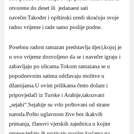
otvorene do deset ili jedanaest sati
navečer.Također i opštinski uredi skraćuju svoje
radno vrijeme i rade samo poslije podne.
Posebnu radost ramazan predstavlja djeci,kojoj je
u ovo vrijeme dozvoljeno da se i navečer igraju i
zabavljaju po ulicama.Tokom ramazana se u
popodnevnim satima održavaju molitve u
džamijama.U ovim prilikama često dolaze i
pripovjedači iz Turske i Arabije,takozvani
„sejahi“.Sejahije su vrlo poštovani od strane
naroda.Pošto uglavnom žive bez ikakvih
primanja, članovi vjerskih zajednica u kojim
propovjedaju ih pozivaju svojim kućama na