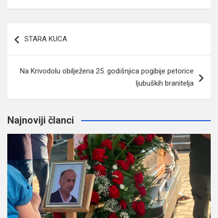
Navigacija
STARA KUCA
članaka
Na Krivodolu obilježena 25. godišnjica pogibije petorice
ljubuških branitelja
Najnoviji članci