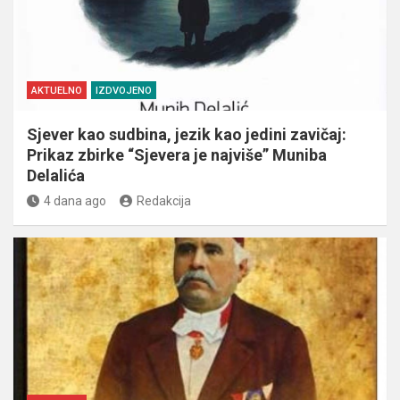
AKTUELNO
IZDVOJENO
Sjever kao sudbina, jezik kao jedini zavičaj:
Prikaz zbirke “Sjevera je najviše” Muniba
Delalića
4 dana ago
Redakcija