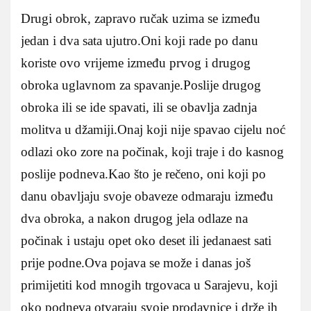
Drugi obrok, zapravo ručak uzima se između
jedan i dva sata ujutro.Oni koji rade po danu
koriste ovo vrijeme između prvog i drugog
obroka uglavnom za spavanje.Poslije drugog
obroka ili se ide spavati, ili se obavlja zadnja
molitva u džamiji.Onaj koji nije spavao cijelu noć
odlazi oko zore na počinak, koji traje i do kasnog
poslije podneva.Kao što je rečeno, oni koji po
danu obavljaju svoje obaveze odmaraju između
dva obroka, a nakon drugog jela odlaze na
počinak i ustaju opet oko deset ili jedanaest sati
prije podne.Ova pojava se može i danas još
primijetiti kod mnogih trgovaca u Sarajevu, koji
oko podneva otvaraju svoje prodavnice i drže ih