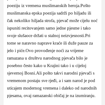
poeziju iz vremena muslimanskih heroja.
Pošto
muslimanska epska poezija sadrži po hiljadu ili
čak nekoliko hiljada strofa, pjevač može cijelu noć
ispuniti recitovanjem samo jedne pjesme i tako
svoje slušaoce držati u stalnoj neizvjesnosti.Pri
tome se naravno naprave kraće ili duže pauze za
jelo i piće.Ovo provođenje noći za vrijeme
ramazana u društvu narodnog pjevača bilo je
posebno često kako u Krajini tako i u cijeloj
sjevernoj Bosni.Ali pošto takvi narodni pjevači s
vremenom postaju sve rjeđi, a i sam narod je pod
uticajem modernog vremena i daleko od narodnih
pjesama, ovaj ramazanski običaj je na izumiranju.