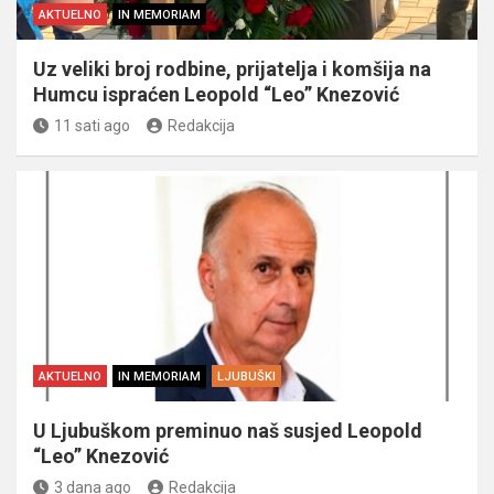
AKTUELNO
IN MEMORIAM
Uz veliki broj rodbine, prijatelja i komšija na
Humcu ispraćen Leopold “Leo” Knezović
11 sati ago
Redakcija
AKTUELNO
IN MEMORIAM
LJUBUŠKI
U Ljubuškom preminuo naš susjed Leopold
“Leo” Knezović
3 dana ago
Redakcija