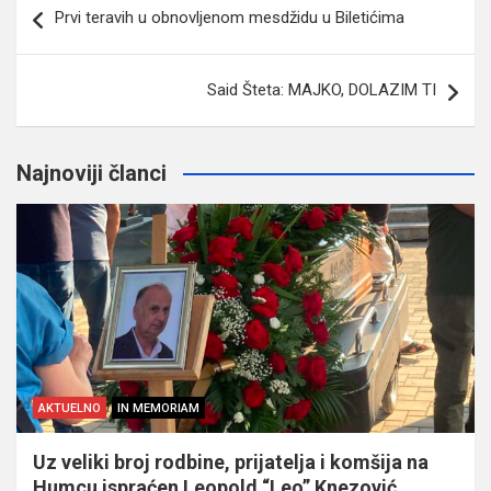
Prvi teravih u obnovljenom mesdžidu u Biletićima
članaka
Said Šteta: MAJKO, DOLAZIM TI
Najnoviji članci
AKTUELNO
IN MEMORIAM
Uz veliki broj rodbine, prijatelja i komšija na
Humcu ispraćen Leopold “Leo” Knezović