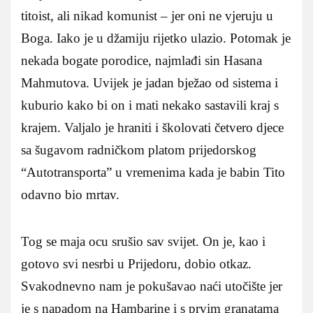
titoist, ali nikad komunist – jer oni ne vjeruju u
Boga. Iako je u džamiju rijetko ulazio. Potomak je
nekada bogate porodice, najmlađi sin Hasana
Mahmutova. Uvijek je jadan bježao od sistema i
kuburio kako bi on i mati nekako sastavili kraj s
krajem. Valjalo je hraniti i školovati četvero djece
sa šugavom radničkom platom prijedorskog
“Autotransporta” u vremenima kada je babin Tito
odavno bio mrtav.
Tog se maja ocu srušio sav svijet. On je, kao i
gotovo svi nesrbi u Prijedoru, dobio otkaz.
Svakodnevno nam je pokušavao naći utočište jer
je s napadom na Hambarine i s prvim granatama