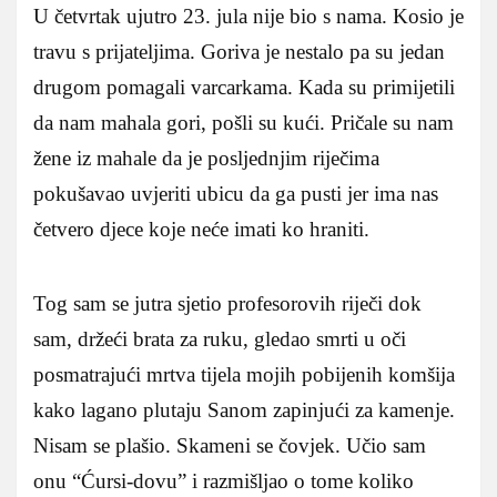
U četvrtak ujutro 23. jula nije bio s nama. Kosio je
travu s prijateljima. Goriva je nestalo pa su jedan
drugom pomagali varcarkama. Kada su primijetili
da nam mahala gori, pošli su kući. Pričale su nam
žene iz mahale da je posljednjim riječima
pokušavao uvjeriti ubicu da ga pusti jer ima nas
četvero djece koje neće imati ko hraniti.
Tog sam se jutra sjetio profesorovih riječi dok
sam, držeći brata za ruku, gledao smrti u oči
posmatrajući mrtva tijela mojih pobijenih komšija
kako lagano plutaju Sanom zapinjući za kamenje.
Nisam se plašio. Skameni se čovjek. Učio sam
onu “Ćursi‑dovu” i razmišljao o tome koliko