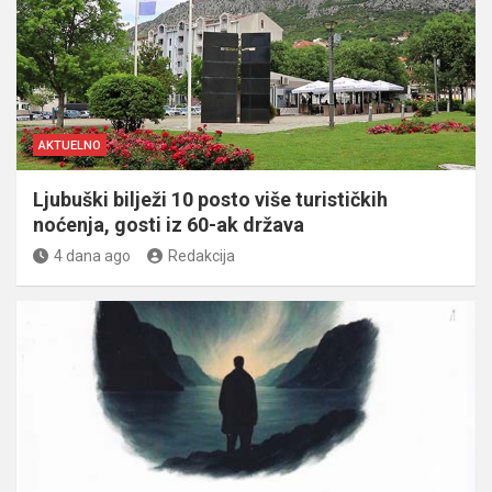
AKTUELNO
Ljubuški bilježi 10 posto više turističkih
noćenja, gosti iz 60-ak država
4 dana ago
Redakcija