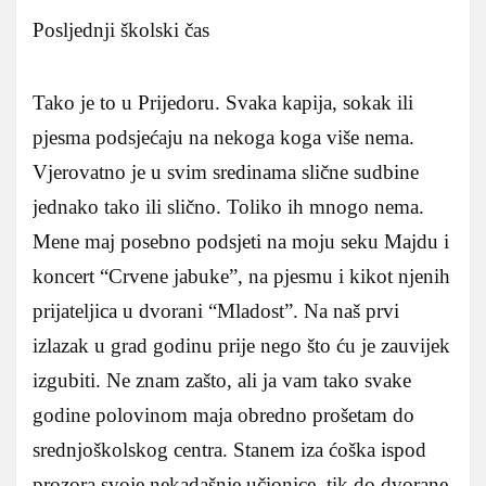
Posljednji školski čas
Tako je to u Prijedoru. Svaka kapija, sokak ili
pjesma podsjećaju na nekoga koga više nema.
Vjerovatno je u svim sredinama slične sudbine
jednako tako ili slično. Toliko ih mnogo nema.
Mene maj posebno podsjeti na moju seku Majdu i
koncert “Crvene jabuke”, na pjesmu i kikot njenih
prijateljica u dvorani “Mladost”. Na naš prvi
izlazak u grad godinu prije nego što ću je zauvijek
izgubiti. Ne znam zašto, ali ja vam tako svake
godine polovinom maja obredno prošetam do
srednjoškolskog centra. Stanem iza ćoška ispod
prozora svoje nekadašnje učionice, tik do dvorane