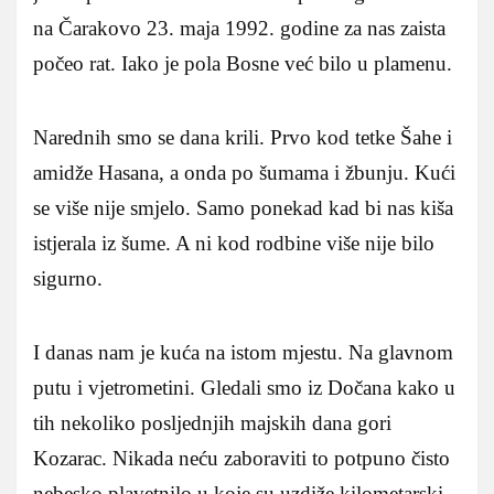
na Čarakovo 23. maja 1992. godine za nas zaista
počeo rat. Iako je pola Bosne već bilo u plamenu.
Narednih smo se dana krili. Prvo kod tetke Šahe i
amidže Hasana, a onda po šumama i žbunju. Kući
se više nije smjelo. Samo ponekad kad bi nas kiša
istjerala iz šume. A ni kod rodbine više nije bilo
sigurno.
I danas nam je kuća na istom mjestu. Na glavnom
putu i vjetrometini. Gledali smo iz Dočana kako u
tih nekoliko posljednjih majskih dana gori
Kozarac. Nikada neću zaboraviti to potpuno čisto
nebesko plavetnilo u koje su uzdiže kilometarski