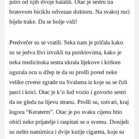
jutro od njih dvoje halalili. Otac je sestru na
bratovom biciklu odvezao doktoru. Na svakoj ruci
bijele trake. Da se bolje vidi!
Predvečer su se vratili. Seka nam je pričala kako
su se jedva živi izvukli na punktovima, kako je
neka medicinska sestra ukrala lijekove i krišom
ugurala ocu u džep te da su prošli pored neke
velike crvene zgrade na Svalama iz koje su se čuli
jauci i krici. Otac je k’o lud vozio i govorio sestri
da ne gleda na lijevu stranu. Prošli su, ustvari, kraj
logora “Keraterm”. Otac je po svaku cijenu htio
obići neke prijatelje i raspitati se o svemu. Donijeli
su nešto namirnica i dvije kutije cigareta, koje su