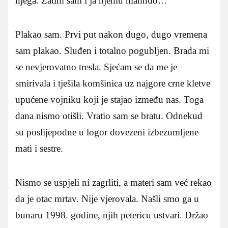
njega. Zatim sam i ja njemu mahnuo…
Plakao sam. Prvi put nakon dugo, dugo vremena
sam plakao. Sluđen i totalno pogubljen. Brada mi
se nevjerovatno tresla. Sjećam se da me je
smirivala i tješila komšinica uz najgore crne kletve
upućene vojniku koji je stajao između nas. Toga
dana nismo otišli. Vratio sam se bratu. Odnekud
su poslijepodne u logor dovezeni izbezumljene
mati i sestre.
Nismo se uspjeli ni zagrliti, a materi sam već rekao
da je otac mrtav. Nije vjerovala. Našli smo ga u
bunaru 1998. godine, njih petericu ustvari. Držao