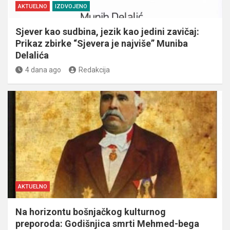
AKTUELNO
IZDVOJENO
Sjever kao sudbina, jezik kao jedini zavičaj:
Prikaz zbirke “Sjevera je najviše” Muniba
Delalića
4 dana ago
Redakcija
AKTUELNO
Na horizontu bošnjačkog kulturnog
preporoda: Godišnjica smrti Mehmed-bega