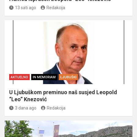
13 sati ago
Redakcija
AKTUELNO
IN MEMORIAM
LJUBUŠKI
U Ljubuškom preminuo naš susjed Leopold
“Leo” Knezović
3 dana ago
Redakcija