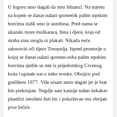
U logoru smo slagali da smo blizanci. Na mjestu
na kojem se danas nalazi spomenik palim srpskim
borcima izašli smo iz autobusa. Pred nama se
ukazalo more muškaraca, žena i djece, koja od
straha nisu mogla ni plakati. Nikada neću
zaboraviti oči djece Trnopolja. Ispred prostorije u
kojoj se danas nalazi spomen‑soba palim srpskim
borcima sjedile su tete iz prijedorskog Crvenog
krsta i upisale nas u neke sveske. Obojicu pod
godištem 1977. Više nisam smio slagati jer je brat
bio prekrupan. Negdje sam kasnije našao nekakav
plastični istrošeni žuti bic i pokušavao mu obrijati
prve brčiće.