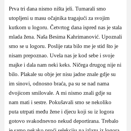
Prva tri dana nismo ništa jeli. Tumarali smo
utopljeni u masu očajnika tragajući za svojim
kutkom u logoru. Četvrtog dana ispred nas je stala
mlada žena. Naša Besima Kahrimanović. Upoznali
smo se u logoru. Poslije rata bilo me je stid što je
nisam prepoznao. Uvela nas je kod sebe i svoje
majke i dala nam neki keks. Ničega drugog nije ni
bilo. Plakale su obje jer nisu jadne znale gdje su
im sinovi, odnosno braća, pa su se nad nama
dvojicom smilovale. A mi nismo znali gdje su
nam mati i sestre. Pokušavali smo se nekoliko
puta utrpati među žene i djecu koji su iz logora
gotovo svakodnevno nekud deportirana. Trebalo
je samo nekako proći selekciju na izlazu iz logora.