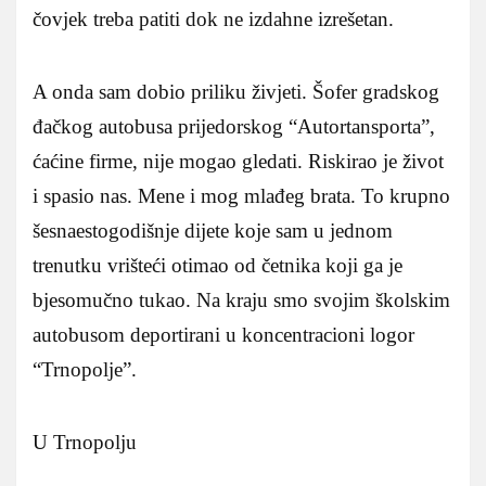
čovjek treba patiti dok ne izdahne izrešetan.
A onda sam dobio priliku živjeti. Šofer gradskog
đačkog autobusa prijedorskog “Autortansporta”,
ćaćine firme, nije mogao gledati. Riskirao je život
i spasio nas. Mene i mog mlađeg brata. To krupno
šesnaestogodišnje dijete koje sam u jednom
trenutku vrišteći otimao od četnika koji ga je
bjesomučno tukao. Na kraju smo svojim školskim
autobusom deportirani u koncentracioni logor
“Trnopolje”.
U Trnopolju