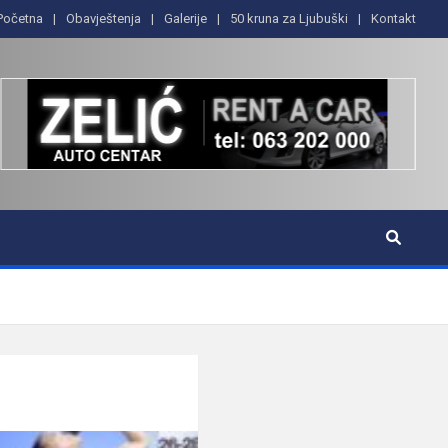
Početna
Obavještenja
Galerije
50 kruna za Ljubuški
Kontakt