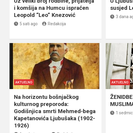
Uz veliki broj rodbine, prijatelja
U Ljubu
i komšija na Humcu ispraćen
susjed L
Leopold “Leo” Knezović
3 dana a
5 sati ago
Redakcija
AKTUELNO
AKTUELNO
Na horizontu bošnjačkog
ŽENIDBE
kulturnog preporoda:
MUSLIMA
Godišnjica smrti Mehmed-bega
1 sedmic
Kapetanovića Ljubušaka (1902-
1926)