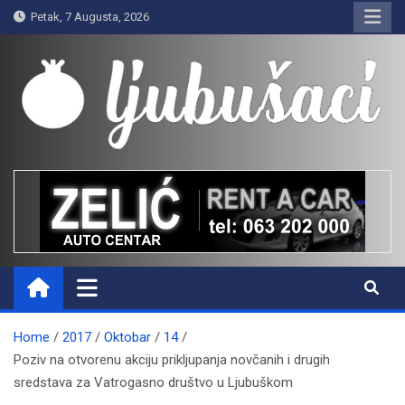
Skip
Petak, 7 Augusta, 2026
to
content
Ljubušaci
Svom voljenom gradu
Home
2017
Oktobar
14
Poziv na otvorenu akciju prikljupanja novčanih i drugih
sredstava za Vatrogasno društvo u Ljubuškom