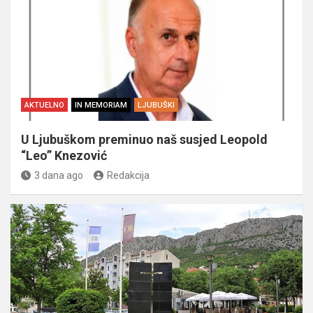
AKTUELNO
IN MEMORIAM
LJUBUŠKI
U Ljubuškom preminuo naš susjed Leopold
“Leo” Knezović
3 dana ago
Redakcija