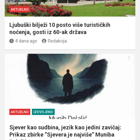
AKTUELNO
Ljubuški bilježi 10 posto više turističkih
noćenja, gosti iz 60-ak država
4 dana ago
Redakcija
AKTUELNO
IZDVOJENO
Sjever kao sudbina, jezik kao jedini zavičaj:
Prikaz zbirke “Sjevera je najviše” Muniba