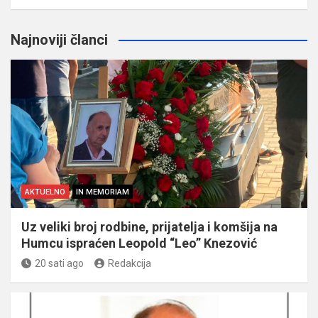
Najnoviji članci
AKTUELNO
IN MEMORIAM
Uz veliki broj rodbine, prijatelja i komšija na
Humcu ispraćen Leopold “Leo” Knezović
20 sati ago
Redakcija