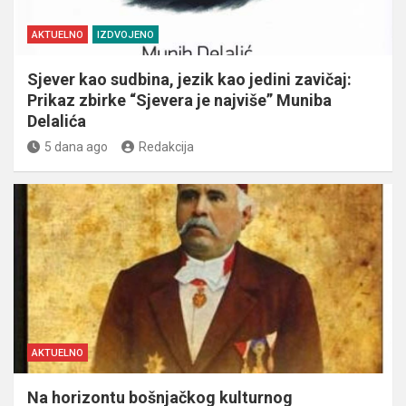
AKTUELNO
IZDVOJENO
Sjever kao sudbina, jezik kao jedini zavičaj:
Prikaz zbirke “Sjevera je najviše” Muniba
Delalića
5 dana ago
Redakcija
AKTUELNO
Na horizontu bošnjačkog kulturnog