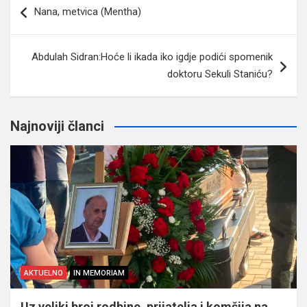
Nana, metvica (Mentha)
članaka
Abdulah Sidran:Hoće li ikada iko igdje podići spomenik
doktoru Sekuli Staniću?
Najnoviji članci
AKTUELNO
IN MEMORIAM
Uz veliki broj rodbine, prijatelja i komšija na