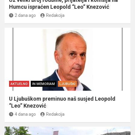
Humcu ispraćen Leopold “Leo” Knezović
2 dana ago
Redakcija
AKTUELNO
IN MEMORIAM
LJUBUŠKI
U Ljubuškom preminuo naš susjed Leopold
“Leo” Knezović
4 dana ago
Redakcija