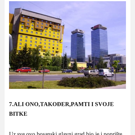
7.ALI ONO,TAKOĐER,PAMTI I SVOJE
BITKE
Uz sve ovo,bosanski glavni grad bio je i poprište