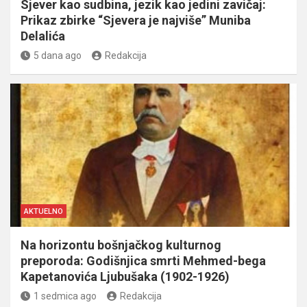
Sjever kao sudbina, jezik kao jedini zavičaj:
Prikaz zbirke “Sjevera je najviše” Muniba
Delalića
5 dana ago
Redakcija
AKTUELNO
Na horizontu bošnjačkog kulturnog
preporoda: Godišnjica smrti Mehmed-bega
Kapetanovića Ljubušaka (1902-1926)
1 sedmica ago
Redakcija