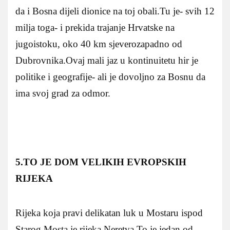
da i Bosna dijeli dionice na toj obali.Tu je- svih 12
milja toga- i prekida trajanje Hrvatske na
jugoistoku, oko 40 km sjeverozapadno od
Dubrovnika.Ovaj mali jaz u kontinuitetu hir je
politike i geografije- ali je dovoljno za Bosnu da
ima svoj grad za odmor.
5.TO JE DOM VELIKIH EVROPSKIH
RIJEKA
Rijeka koja pravi delikatan luk u Mostaru ispod
Starog Mosta je rijeka Neretva.To je jedan od