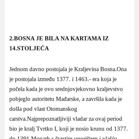
2.BOSNA JE BILA NA KARTAMA IZ
14.STOLJEĆA
Jednom davno postojala je Kraljevina Bosna.Ona
je postojala između 1377. i 1463.- era koja je
počela kada je ovo srednjovjekovno kraljevstvo
pobjeglo autoritetu Mađarske, a završila kada je
došla pod vlast Otomanskog
carstva.Najprepoznatljiviji vladar za ovaj period
bio je kralj Tvrtko I, koji je nosio krunu od 1377.
do 1391.Monarh s čvrstim uporištem i vlašću,