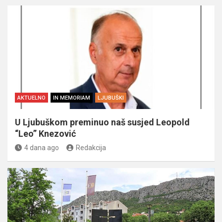
AKTUELNO
IN MEMORIAM
LJUBUŠKI
U Ljubuškom preminuo naš susjed Leopold
“Leo” Knezović
4 dana ago
Redakcija