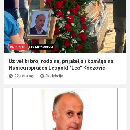
AKTUELNO
IN MEMORIAM
Uz veliki broj rodbine, prijatelja i komšija na
Humcu ispraćen Leopold “Leo” Knezović
22 sata ago
Redakcija