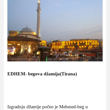
ED
HEM- begova džamija(Tirana)
Izgradnju džamije počeo je Mehmed-beg u