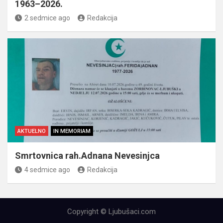
1963–2026.
2 sedmice ago
Redakcija
AKTUELNO
IN MEMORIAM
Smrtovnica rah.Adnana Nevesinjca
4 sedmice ago
Redakcija
Copyright © Ljubušaci.com