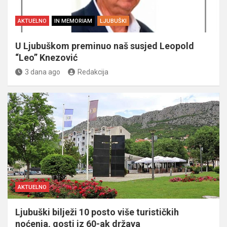
AKTUELNO
IN MEMORIAM
LJUBUŠKI
U Ljubuškom preminuo naš susjed Leopold
“Leo” Knezović
3 dana ago
Redakcija
AKTUELNO
Ljubuški bilježi 10 posto više turističkih
noćenja, gosti iz 60-ak država